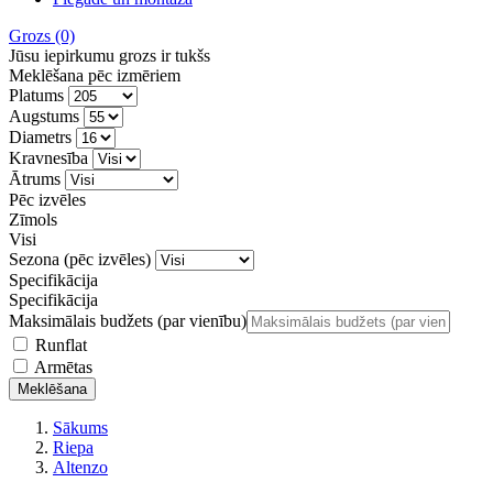
Grozs
(0)
Jūsu iepirkumu grozs ir tukšs
Meklēšana pēc izmēriem
Platums
Augstums
Diametrs
Kravnesība
Ātrums
Pēc izvēles
Zīmols
Visi
Sezona
(pēc izvēles)
Specifikācija
Specifikācija
Maksimālais budžets (par vienību)
Runflat
Armētas
Meklēšana
Sākums
Riepa
Altenzo