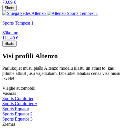
70,69
€
Skats
Sports Tempest 1
Sākot no
111,49
€
Skats
Visi profili Altenzo
Pārlūkojiet mūsu plašo Altenzo modeļu klāstu un atrast to, kas
pilnībā atbilst jūsu vajadzībām. Izbaudiet labākās cenas visā mūsu
izvēlē!
Vieglie automobiļi
Vasaras
Sports Comforter
Sports Comforter +
Sports Equator
Sports Equator 2
Sports Equator 3
Ziemas