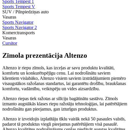
Sports Tempest 1
Sports Tempest V
SUV / Pilnpiedziņas auto
Vasaras
Sports Navigator
Sports Navigator 2
Komerctransports
Vasaras
Cursitor
Zīmola prezentācija Altenzo
Altenzo ir riepu zīmols, kas izceļas ar savu produktu kvalitāti,
komfortu un konkurētspējīgu cenu. Lai nodrošinātu saviem
klientiem vislabāko, Altenzo visiem saviem izstrādājumiem piemēro
visaugstākos ražošanas standartus, lai garantētu drošību, braukšanas
komfortu, vadāmību, veiktspēju un vides aizsardzību.
Altenzo riepas tiek ražotas ar silīciju bagātinātu sastāvu. Zīmols
izmanto augstākās klases riepu ražotāju tehnoloģijas, lai patērētājiem
nodrošinātu gan pieejamus, gan izturīgus produktus.
Altenzo ir izveidojis izplatītāju tīklu vairāk nekā 50 pasaules valstīs,
padarot tā produktus viegli pieejamus patērētājiem visā pasaulē.
Altenzo kvalitātes nodrošinājums cenšas piedāvāt augstas kvalitātes