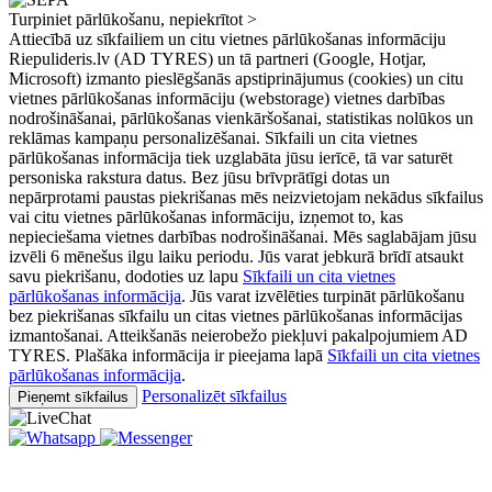
Turpiniet pārlūkošanu, nepiekrītot >
Attiecībā uz sīkfailiem un citu vietnes pārlūkošanas informāciju
Riepulideris.lv (AD TYRES) un tā partneri (Google, Hotjar,
Microsoft) izmanto pieslēgšanās apstiprinājumus (cookies) un citu
vietnes pārlūkošanas informāciju (webstorage) vietnes darbības
nodrošināšanai, pārlūkošanas vienkāršošanai, statistikas nolūkos un
reklāmas kampaņu personalizēšanai. Sīkfaili un cita vietnes
pārlūkošanas informācija tiek uzglabāta jūsu ierīcē, tā var saturēt
personiska rakstura datus. Bez jūsu brīvprātīgi dotas un
nepārprotami paustas piekrišanas mēs neizvietojam nekādus sīkfailus
vai citu vietnes pārlūkošanas informāciju, izņemot to, kas
nepieciešama vietnes darbības nodrošināšanai. Mēs saglabājam jūsu
izvēli 6 mēnešus ilgu laiku periodu. Jūs varat jebkurā brīdī atsaukt
savu piekrišanu, dodoties uz lapu
Sīkfaili un cita vietnes
pārlūkošanas informācija
. Jūs varat izvēlēties turpināt pārlūkošanu
bez piekrišanas sīkfailu un citas vietnes pārlūkošanas informācijas
izmantošanai. Atteikšanās neierobežo piekļuvi pakalpojumiem AD
TYRES. Plašāka informācija ir pieejama lapā
Sīkfaili un cita vietnes
pārlūkošanas informācija
.
Personalizēt sīkfailus
Pieņemt sīkfailus