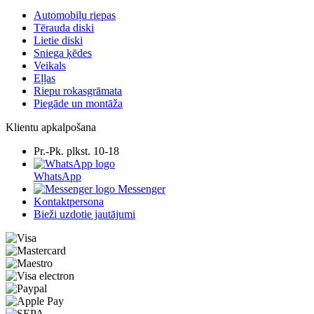
Automobiļu riepas
Tērauda diski
Lietie diski
Sniega ķēdes
Veikals
Eļļas
Riepu rokasgrāmata
Piegāde un montāža
Klientu apkalpošana
Pr.-Pk. plkst. 10-18
WhatsApp
Messenger
Kontaktpersona
Bieži uzdotie jautājumi