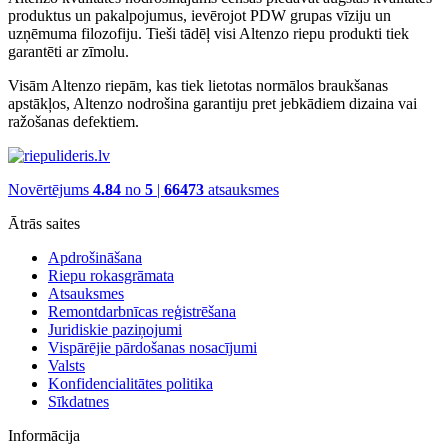
produktus un pakalpojumus, ievērojot PDW grupas vīziju un
uzņēmuma filozofiju. Tieši tādēļ visi Altenzo riepu produkti tiek
garantēti ar zīmolu.
Visām Altenzo riepām, kas tiek lietotas normālos braukšanas
apstākļos, Altenzo nodrošina garantiju pret jebkādiem dizaina vai
ražošanas defektiem.
Novērtējums
4.84
no
5
|
66473
atsauksmes
Ātrās saites
Apdrošināšana
Riepu rokasgrāmata
Atsauksmes
Remontdarbnīcas reģistrēšana
Juridiskie paziņojumi
Vispārējie pārdošanas nosacījumi
Valsts
Konfidencialitātes politika
Sīkdatnes
Informācija