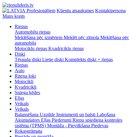
Profesionāļiem
Klientu atsauksmes
Kontaktpersona
Mans konts
Riepas
Automobiļu riepas
Meklēšana pēc izmēriem
Meklēt pēc zīmola
Meklēšana pēc
automobiļa
Motociklu riepas
Kvadriciklu riepas
Diski
Tērauda diski
Lietie diski
Komplekts diski + riepas
Riepas
Auto
Riteņa loki
Motocikli
Kvadricikli
Sniega ķēdes
Eļļas
Veikals
Veikals
Balansēšana
Uzpilde
Instrumenti un balsti
Labošana
Akumulators
Eļļas
Piederumi
Riepu spiediena kontroles
sistēma (TPMS)
Montāža - Pievilkšana
Piedevas
Rokasgrāmata
Piegāde un montāža