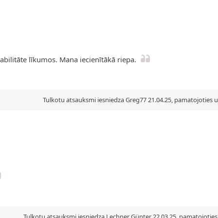
abilitāte līkumos. Mana iecienītākā riepa.
Tulkotu atsauksmi iesniedza Greg77 21.04.25, pamatojoties u
Tulkotu atsauksmi iesniedza Lechner Günter 22.03.25, pamatojoties 