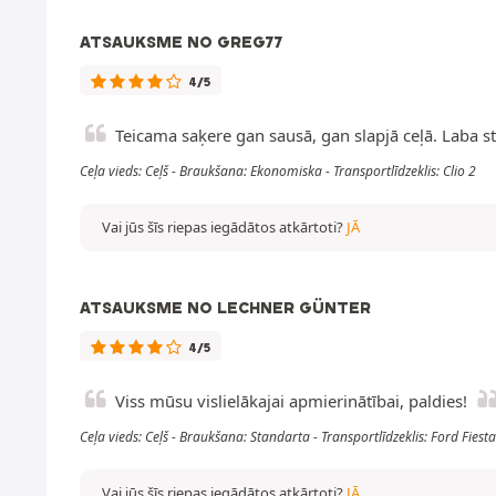
ATSAUKSME NO GREG77
4/5
Teicama saķere gan sausā, gan slapjā ceļā. Laba st
Ceļa vieds: Ceļš - Braukšana: Ekonomiska - Transportlīdzeklis: Clio 2
Vai jūs šīs riepas iegādātos atkārtoti?
JĀ
ATSAUKSME NO LECHNER GÜNTER
4/5
Viss mūsu vislielākajai apmierinātībai, paldies!
Ceļa vieds: Ceļš - Braukšana: Standarta - Transportlīdzeklis: Ford Fiesta
Vai jūs šīs riepas iegādātos atkārtoti?
JĀ