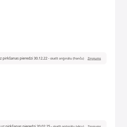
z pirkšanas pieredzi 30.12.22
-
skatīt oriģinālu (franču)
Ziņojums
uz pirkšanas pieredzi 20.02.25
-
skatīt oriģinālu (vācu)
Ziņojums