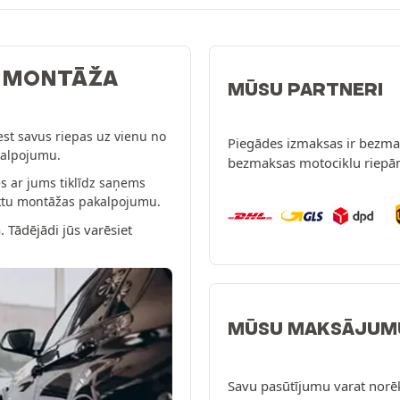
: MONTĀŽA
MŪSU PARTNERI
est savus riepas uz vienu no
Piegādes izmaksas ir bezmak
kalpojumu.
bezmaksas motociklu riepā
s ar jums tiklīdz saņems
eiktu montāžas pakalpojumu.
. Tādējādi jūs varēsiet
MŪSU MAKSĀJUM
Savu pasūtījumu varat norē