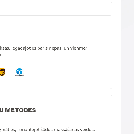
sas, iegādājoties pāris riepas, un vienmēr
m.
U METODES
ķināties, izmantojot šādus maksāšanas veidus: