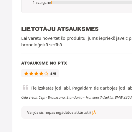
1 zvaigzne
LIETOTĀJU ATSAUKSMES
Lai varētu novērtēt šo produktu, jums iepriekš jāveic 
hronoloģiskā secībā.
ATSAUKSME NO PTX
4/5
Tie izskatās ļoti labi. Pagaidām tie darbojas ļoti la
Ceļa vieds: Ceļš - Braukšana: Standarta - Transportlīdzeklis: BMW 3
Vai jūs šīs riepas iegādātos atkārtoti?
JĀ