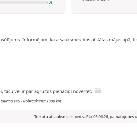
(0)
pasūtījums. Informējam, ka atsauksmes, kas atstātas mājaslapā, t
bi, taču vēl ir par agru tos pienācīgi novērtēt.
20d touring e46 - Nobraukums: 1000 km
Tulkotu atsauksmi iesniedza Ptx 05.06.26, pamatojoties u