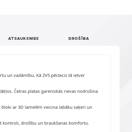
ATSAUKSMES
DROŠĪBA
ortu un vadāmību. Kā ZV5 pēctecis tā ietver
tākļos. Četras platas gareniskās rievas nodrošina
a bloki ar 3D lamelēm veicina labāku saķeri un
t kontroli, drošību un braukšanas komfortu.