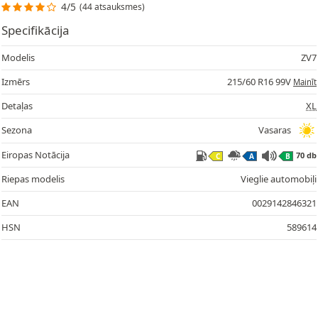
4/5
(44 atsauksmes)
Specifikācija
Modelis
ZV7
Izmērs
215/60 R16 99V
Mainīt
Detaļas
XL
Sezona
Vasaras
Eiropas Notācija
70 db
C
A
B
Riepas modelis
Vieglie automobiļi
EAN
0029142846321
HSN
589614