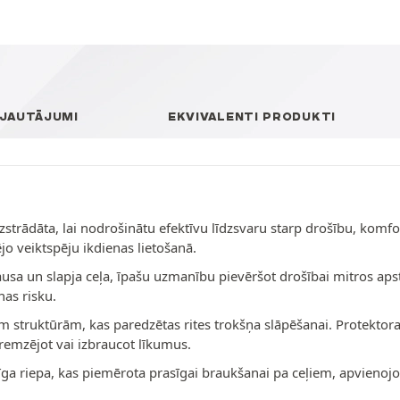
 JAUTĀJUMI
EKVIVALENTI PRODUKTI
izstrādāta, lai nodrošinātu efektīvu līdzsvaru starp drošību, komf
o veiktspēju ikdienas lietošanā.
sausa un slapja ceļa, īpašu uzmanību pievēršot drošībai mitros aps
as risku.
jām struktūrām, kas paredzētas rites trokšņa slāpēšanai. Protektor
bremzējot vai izbraucot līkumus.
ga riepa, kas piemērota prasīgai braukšanai pa ceļiem, apvienojo