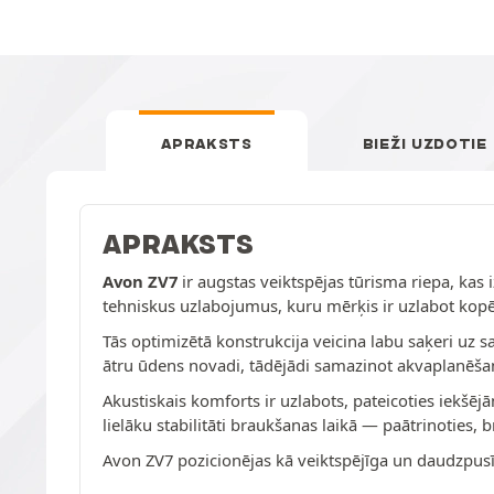
APRAKSTS
BIEŽI UZDOTIE
APRAKSTS
Avon ZV7
ir augstas veiktspējas tūrisma riepa, kas 
tehniskus uzlabojumus, kuru mērķis ir uzlabot kopēj
Tās optimizētā konstrukcija veicina labu saķeri uz 
ātru ūdens novadi, tādējādi samazinot akvaplanēšan
Akustiskais komforts ir uzlabots, pateicoties iekšē
lielāku stabilitāti braukšanas laikā — paātrinoties, 
Avon ZV7 pozicionējas kā veiktspējīga un daudzpusī