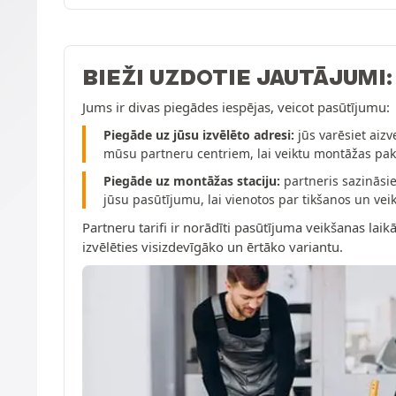
BIEŽI UZDOTIE JAUTĀJUMI
Jums ir divas piegādes iespējas, veicot pasūtījumu:
Piegāde uz jūsu izvēlēto adresi:
jūs varēsiet aizv
mūsu partneru centriem, lai veiktu montāžas pa
Piegāde uz montāžas staciju:
partneris sazināsie
jūsu pasūtījumu, lai vienotos par tikšanos un v
Partneru tarifi ir norādīti pasūtījuma veikšanas laikā
izvēlēties visizdevīgāko un ērtāko variantu.