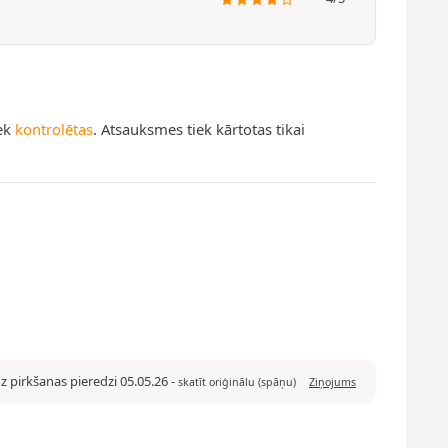
iek
kontrolētas
. Atsauksmes tiek kārtotas tikai
z pirkšanas pieredzi 05.05.26
-
skatīt oriģinālu (spāņu)
Ziņojums