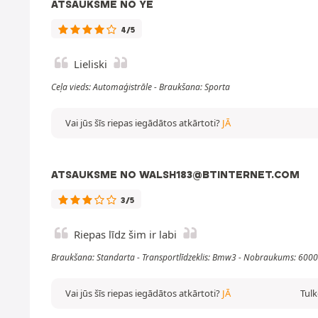
ATSAUKSME NO YE
4/5
Lieliski
Ceļa vieds: Automaģistrāle - Braukšana: Sporta
Vai jūs šīs riepas iegādātos atkārtoti?
JĀ
ATSAUKSME NO WALSH183@BTINTERNET.COM
3/5
Riepas līdz šim ir labi
Braukšana: Standarta - Transportlīdzeklis: Bmw3 - Nobraukums: 600
Vai jūs šīs riepas iegādātos atkārtoti?
JĀ
Tulk