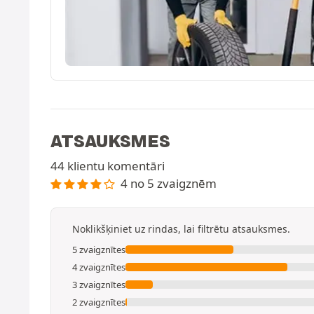
ATSAUKSMES
44 klientu komentāri
4 no 5 zvaigznēm
Noklikšķiniet uz rindas, lai filtrētu atsauksmes.
5 zvaigznītes
4 zvaigznītes
3 zvaigznītes
2 zvaigznītes