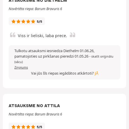
ATSAUKSME NO DIETHELM
Novērtēta riepa: Barum Bravuris 6
5/5
Viss ir lieliski, laba prece.
Tulkotu atsauksmi iesniedza Diethelm 01.06.26,
pamatojoties uz pirkšanas pieredzi 01.05.26
-
skatīt oriģinālu
(vācu)
Ziņojums
Vai jūs šīs riepas iegādātos atkārtoti?
JĀ
ATSAUKSME NO ATTILA
Novērtēta riepa: Barum Bravuris 6
5/5