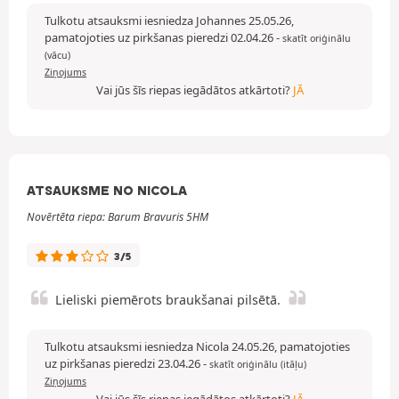
Tulkotu atsauksmi iesniedza Johannes 25.05.26,
pamatojoties uz pirkšanas pieredzi 02.04.26
-
skatīt oriģinālu
(vācu)
Ziņojums
Vai jūs šīs riepas iegādātos atkārtoti?
JĀ
ATSAUKSME NO NICOLA
Novērtēta riepa: Barum Bravuris 5HM
3/5
Lieliski piemērots braukšanai pilsētā.
Tulkotu atsauksmi iesniedza Nicola 24.05.26, pamatojoties
uz pirkšanas pieredzi 23.04.26
-
skatīt oriģinālu (itāļu)
Ziņojums
Vai jūs šīs riepas iegādātos atkārtoti?
JĀ