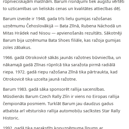
rūpnieciskajām mašīnām. Barum risinājumi tiek augstu vērtēti
to uzticamības un lieliskās cenas un kvalitātes attiecības dēļ.
Barum izveide ir 1948. gada trīs lielu gumijas ražošanas
uzņēmumu Čehoslovākijā — Bata Zlīnā, Rubena Náchodā un
Mitas Hrádek nad Nisou — apvienošanās rezultāts. Sākotnēji
Barum bija uzņēmuma Bata Shoes filiāle, kas ražoja gumijas
zoles zābakus.
1966. gadā Otrokovicē sākās jaunās ražotnes būvniecība, un
nākamajā gadā Zlīnas rūpnīcā tika saražota pirmā radiālā
riepa. 1972. gadā riepu ražošana Zlīnā tika pārtraukta, kad
Otrokovicē tika uzcelta jaunā ražotne.
Barum 1983. gadā sāka sponsorēt rallija sacensības.
Mūsdienās Barum Czech Rally Zlín ir viens no Eiropas rallija
čempionāta posmiem. Turklāt Barum jau daudzus gadus
atbalsta arī vēsturisko rallija automobiļu sacīkstes Star Rally
Historic.
1992. gadā tika parakstīts kopuzņēmuma līgums ar