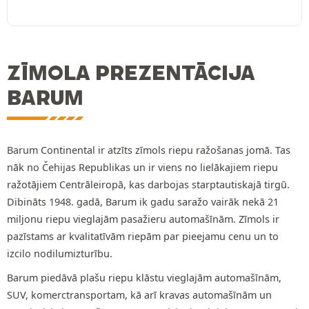
ZĪMOLA PREZENTĀCIJA
BARUM
Barum Continental ir atzīts zīmols riepu ražošanas jomā. Tas
nāk no Čehijas Republikas un ir viens no lielākajiem riepu
ražotājiem Centrāleiropā, kas darbojas starptautiskajā tirgū.
Dibināts 1948. gadā, Barum ik gadu saražo vairāk nekā 21
miljonu riepu vieglajām pasažieru automašīnām. Zīmols ir
pazīstams ar kvalitatīvām riepām par pieejamu cenu un to
izcilo nodilumizturību.
Barum piedāvā plašu riepu klāstu vieglajām automašīnām,
SUV, komerctransportam, kā arī kravas automašīnām un