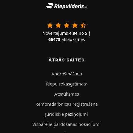
Novērtējums
4.84
no
5
|
66473
atsauksmes
ĀTRĀS SAITES
Apdrošināšana
Riepu rokasgrāmata
Atsauksmes
Remontdarbnīcas reģistrēšana
Juridiskie paziņojumi
Vispārējie pārdošanas nosacījumi