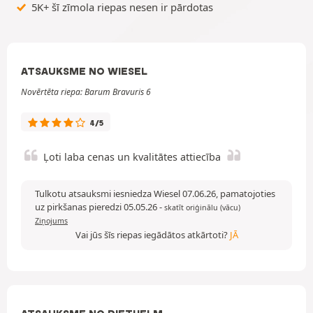
5K+ šī zīmola riepas nesen ir pārdotas
ATSAUKSME NO WIESEL
Novērtēta riepa: Barum Bravuris 6
4/5
Ļoti laba cenas un kvalitātes attiecība
Tulkotu atsauksmi iesniedza Wiesel 07.06.26, pamatojoties
uz pirkšanas pieredzi 05.05.26
-
skatīt oriģinālu (vācu)
Ziņojums
Vai jūs šīs riepas iegādātos atkārtoti?
JĀ