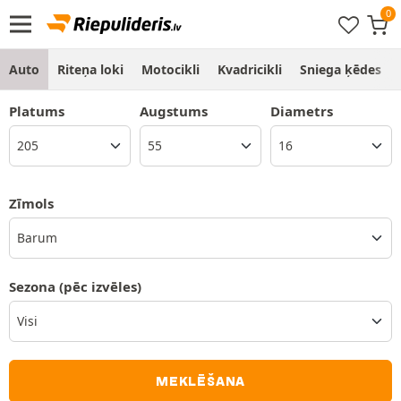
Auto
Riteņa loki
Motocikli
Kvadricikli
Sniega ķēdes
Platums
Augstums
Diametrs
Zīmols
Barum
Sezona
(pēc izvēles)
MEKLĒŠANA