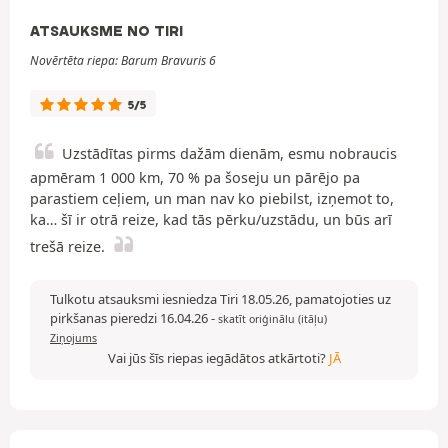
ATSAUKSME NO TIRI
Novērtēta riepa: Barum Bravuris 6
5/5
Uzstādītas pirms dažām dienām, esmu nobraucis
apmēram 1 000 km, 70 % pa šoseju un pārējo pa
parastiem ceļiem, un man nav ko piebilst, izņemot to,
ka… šī ir otrā reize, kad tās pērku/uzstādu, un būs arī
trešā reize.
Tulkotu atsauksmi iesniedza Tiri 18.05.26, pamatojoties uz
pirkšanas pieredzi 16.04.26
-
skatīt oriģinālu (itāļu)
Ziņojums
Vai jūs šīs riepas iegādātos atkārtoti?
JĀ