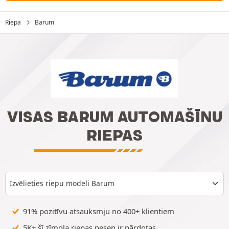
Riepa
Barum
VISAS BARUM AUTOMAŠĪNU
RIEPAS
Izvēlieties riepu modeli Barum
91% pozitīvu atsauksmju no 400+ klientiem
5K+ šī zīmola riepas nesen ir pārdotas