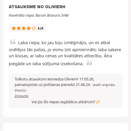
ATSAUKSME NO OLIVIERH
Novērtēta riepa: Barum Bravuris 5HM
4/5
Laba riepa, ko jau biju izmēģinājis, un es atkal
izvēlējos tās pašas, jo esmu ļoti apmierināts: laba saķere
un klusas, ar labu cenas un kvalitātes attiecību. Ātra
piegāde un laba sūtījuma izsekošana.
Tulkotu atsauksmi iesniedza OlivierH 17.05.26,
pamatojoties uz pirkšanas pieredzi 21.06.24
-
skatīt oriģinālu
(franču)
Ziņojums
Vai jūs šīs riepas iegādātos atkārtoti?
JĀ