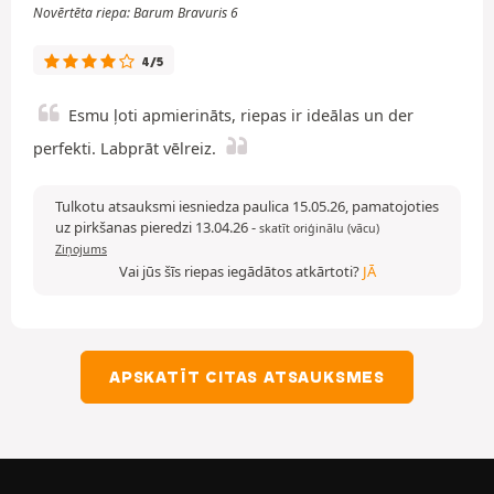
Novērtēta riepa: Barum Bravuris 6
4/5
Esmu ļoti apmierināts, riepas ir ideālas un der
perfekti. Labprāt vēlreiz.
Tulkotu atsauksmi iesniedza paulica 15.05.26, pamatojoties
uz pirkšanas pieredzi 13.04.26
-
skatīt oriģinālu (vācu)
Ziņojums
Vai jūs šīs riepas iegādātos atkārtoti?
JĀ
APSKATĪT CITAS ATSAUKSMES