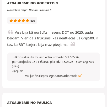
ATSAUKSME NO ROBERTO S
Novērtēta riepa: Barum Bravuris 6
5/5
Viss bija kā norādīts, nesens DOT no 2025. gada
beigām. Vienīgais trūkums, kas neattiecas uz Grip500, ir
tas, ka BRT kurjers bija maz pieejams.
Tulkotu atsauksmi iesniedza Roberto S 17.05.26,
pamatojoties uz pirkšanas pieredzi 15.04.26
-
skatīt oriģinālu
(itāļu)
Ziņojums
Vai jūs šīs riepas iegādātos atkārtoti?
NĒ
ATSAUKSME NO PAULICA