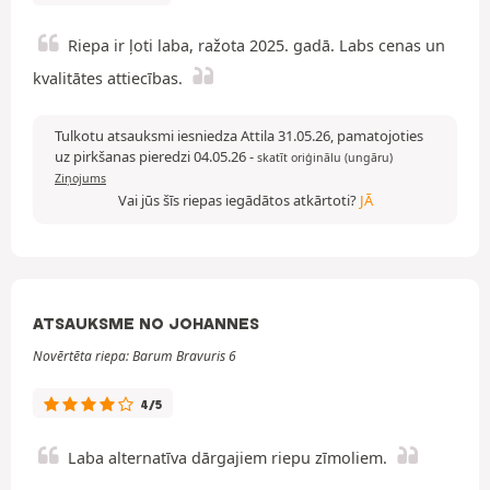
Riepa ir ļoti laba, ražota 2025. gadā. Labs cenas un
kvalitātes attiecības.
Tulkotu atsauksmi iesniedza Attila 31.05.26, pamatojoties
uz pirkšanas pieredzi 04.05.26
-
skatīt oriģinālu (ungāru)
Ziņojums
Vai jūs šīs riepas iegādātos atkārtoti?
JĀ
ATSAUKSME NO JOHANNES
Novērtēta riepa: Barum Bravuris 6
4/5
Laba alternatīva dārgajiem riepu zīmoliem.