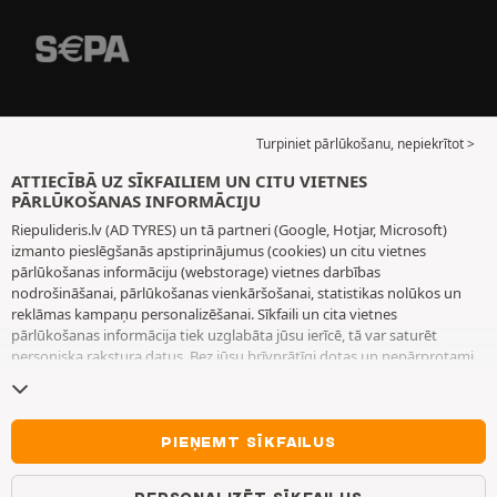
Turpiniet pārlūkošanu, nepiekrītot >
ATTIECĪBĀ UZ SĪKFAILIEM UN CITU VIETNES
PĀRLŪKOŠANAS INFORMĀCIJU
Riepulideris.lv (AD TYRES) un tā partneri (Google, Hotjar, Microsoft)
izmanto pieslēgšanās apstiprinājumus (cookies) un citu vietnes
pārlūkošanas informāciju (webstorage) vietnes darbības
nodrošināšanai, pārlūkošanas vienkāršošanai, statistikas nolūkos un
reklāmas kampaņu personalizēšanai. Sīkfaili un cita vietnes
pārlūkošanas informācija tiek uzglabāta jūsu ierīcē, tā var saturēt
personiska rakstura datus. Bez jūsu brīvprātīgi dotas un nepārprotami
paustas piekrišanas mēs neizvietojam nekādus sīkfailus vai citu vietnes
pārlūkošanas informāciju, izņemot to, kas nepieciešama vietnes
darbības nodrošināšanai. Mēs saglabājam jūsu izvēli 6 mēnešus ilgu
laiku periodu. Jūs varat jebkurā brīdī atsaukt savu piekrišanu, dodoties
PIEŅEMT SĪKFAILUS
uz lapu
Sīkfaili un cita vietnes pārlūkošanas informācija
. Jūs varat
izvēlēties turpināt pārlūkošanu bez piekrišanas sīkfailu un citas vietnes