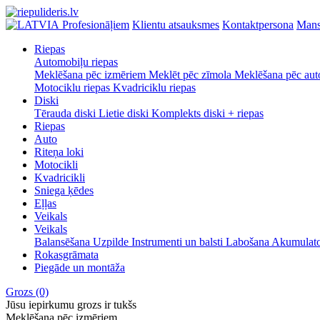
Profesionāļiem
Klientu atsauksmes
Kontaktpersona
Mans
Riepas
Automobiļu riepas
Meklēšana pēc izmēriem
Meklēt pēc zīmola
Meklēšana pēc aut
Motociklu riepas
Kvadriciklu riepas
Diski
Tērauda diski
Lietie diski
Komplekts diski + riepas
Riepas
Auto
Riteņa loki
Motocikli
Kvadricikli
Sniega ķēdes
Eļļas
Veikals
Veikals
Balansēšana
Uzpilde
Instrumenti un balsti
Labošana
Akumulat
Rokasgrāmata
Piegāde un montāža
Grozs
(0)
Jūsu iepirkumu grozs ir tukšs
Meklēšana pēc izmēriem