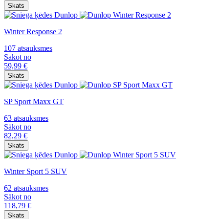
Skats
Winter Response 2
107 atsauksmes
Sākot no
59,99
€
Skats
SP Sport Maxx GT
63 atsauksmes
Sākot no
82,29
€
Skats
Winter Sport 5 SUV
62 atsauksmes
Sākot no
118,79
€
Skats