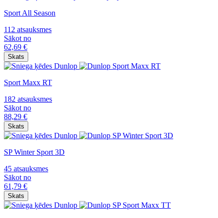
Sport All Season
112 atsauksmes
Sākot no
62,69
€
Skats
Sport Maxx RT
182 atsauksmes
Sākot no
88,29
€
Skats
SP Winter Sport 3D
45 atsauksmes
Sākot no
61,79
€
Skats