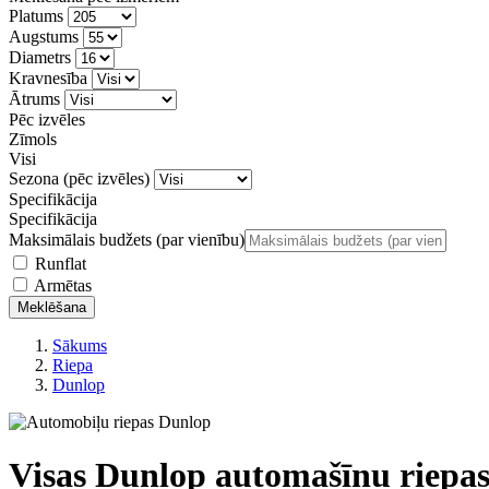
Platums
Augstums
Diametrs
Kravnesība
Ātrums
Pēc izvēles
Zīmols
Visi
Sezona
(pēc izvēles)
Specifikācija
Specifikācija
Maksimālais budžets (par vienību)
Runflat
Armētas
Meklēšana
Sākums
Riepa
Dunlop
Visas Dunlop automašīnu riepa