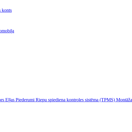
 konts
omobiļa
ors
Eļļas
Piederumi
Riepu spiediena kontroles sistēma (TPMS)
Montāža