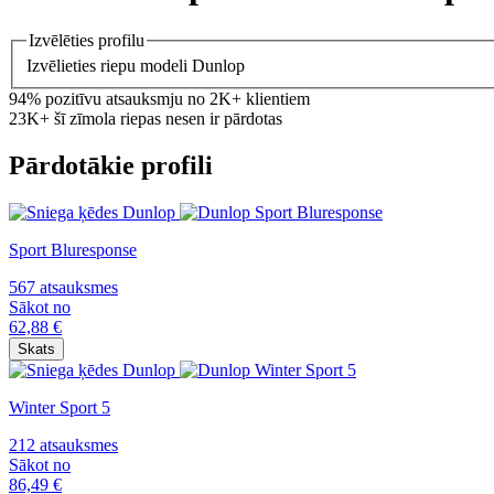
Izvēlēties profilu
Izvēlieties riepu modeli Dunlop
94% pozitīvu atsauksmju no 2K+ klientiem
23K+ šī zīmola riepas nesen ir pārdotas
Pārdotākie profili
Sport Bluresponse
567 atsauksmes
Sākot no
62,88
€
Skats
Winter Sport 5
212 atsauksmes
Sākot no
86,49
€