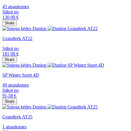
45 atsauksmes
Sākot no
130,99
€
Skats
Grandtrek AT22
Sākot no
181,98
€
Skats
SP Winter Sport 4D
49 atsauksmes
Sākot no
91,58
€
Skats
Grandtrek AT25
1 atsauksmes