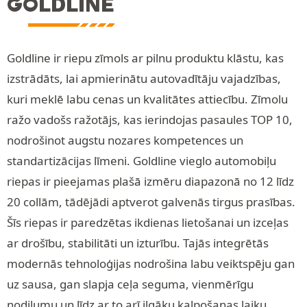
GOLDLINE
Goldline ir riepu zīmols ar pilnu produktu klāstu, kas
izstrādāts, lai apmierinātu autovadītāju vajadzības,
kuri meklē labu cenas un kvalitātes attiecību. Zīmolu
ražo vadošs ražotājs, kas ierindojas pasaules TOP 10,
nodrošinot augstu nozares kompetences un
standartizācijas līmeni. Goldline vieglo automobiļu
riepas ir pieejamas plašā izmēru diapazonā no 12 līdz
20 collām, tādējādi aptverot galvenās tirgus prasības.
Šīs riepas ir paredzētas ikdienas lietošanai un izceļas
ar drošību, stabilitāti un izturību. Tajās integrētās
modernās tehnoloģijas nodrošina labu veiktspēju gan
uz sausa, gan slapja ceļa seguma, vienmērīgu
nodilumu un līdz ar to arī ilgāku kalpošanas laiku.