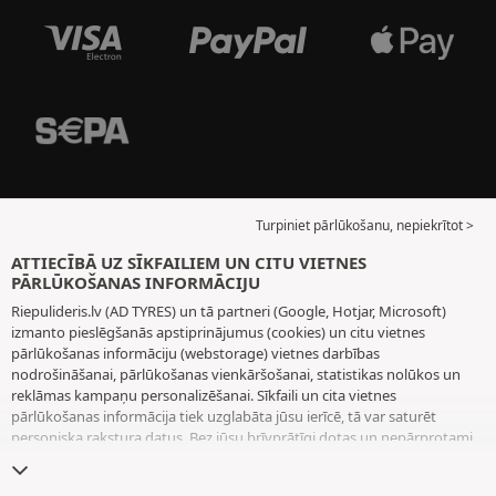
Turpiniet pārlūkošanu, nepiekrītot >
ATTIECĪBĀ UZ SĪKFAILIEM UN CITU VIETNES
PĀRLŪKOŠANAS INFORMĀCIJU
Riepulideris.lv (AD TYRES) un tā partneri (Google, Hotjar, Microsoft)
izmanto pieslēgšanās apstiprinājumus (cookies) un citu vietnes
pārlūkošanas informāciju (webstorage) vietnes darbības
nodrošināšanai, pārlūkošanas vienkāršošanai, statistikas nolūkos un
reklāmas kampaņu personalizēšanai. Sīkfaili un cita vietnes
pārlūkošanas informācija tiek uzglabāta jūsu ierīcē, tā var saturēt
personiska rakstura datus. Bez jūsu brīvprātīgi dotas un nepārprotami
paustas piekrišanas mēs neizvietojam nekādus sīkfailus vai citu vietnes
pārlūkošanas informāciju, izņemot to, kas nepieciešama vietnes