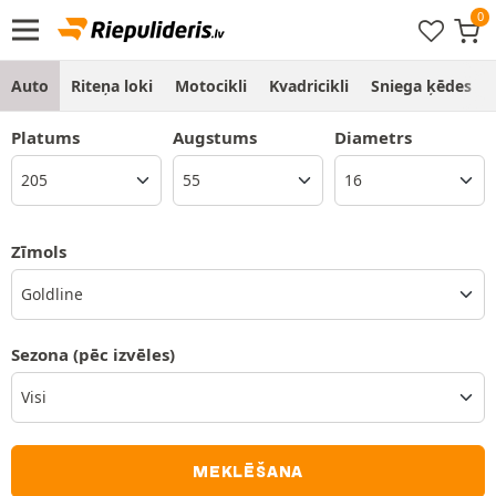
Auto
Riteņa loki
Motocikli
Kvadricikli
Sniega ķēdes
Platums
Augstums
Diametrs
Zīmols
Goldline
Sezona
(pēc izvēles)
MEKLĒŠANA