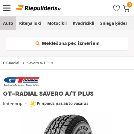
Auto
Riteņa loki
Motocikli
Kvadricikli
Sniega ķēdes
Meklēšana pēc izmēriem
GT-Radial
Savero A/T Plus
GT-RADIAL SAVERO A/T PLUS
Kategorija :
Pilnpiedziņas auto vasaras