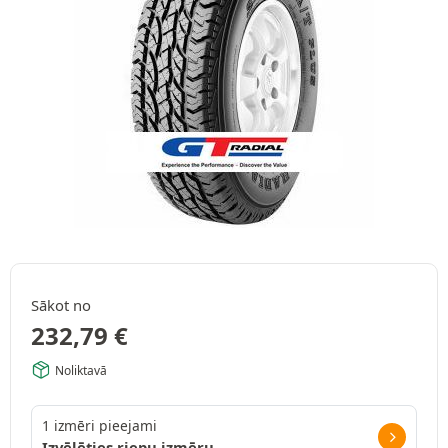
Sākot no
232,79
€
Noliktavā
1 izmēri pieejami
Izvēlēties riepu izmēru