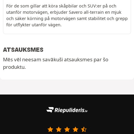
För de som gillar att köra skåpbilar och SUV:er på och
utanför motorvägen, erbjuder Savero all-terrain en mjuk
och säker körning på motorvägen samt stabilitet och grepp
för utflykter utanför vägen.
ATSAUKSMES
Mēs vēl neesam savākuši atsauksmes par šo
produktu.