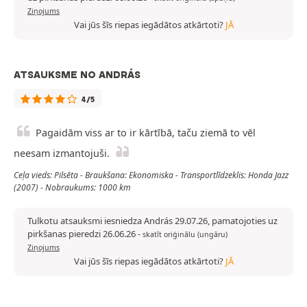
Ziņojums
Vai jūs šīs riepas iegādātos atkārtoti?
JĀ
ATSAUKSME NO ANDRÁS
4/5
Pagaidām viss ar to ir kārtībā, taču ziemā to vēl
neesam izmantojuši.
Ceļa vieds: Pilsēta - Braukšana: Ekonomiska - Transportlīdzeklis: Honda Jazz
(2007) - Nobraukums: 1000 km
Tulkotu atsauksmi iesniedza András 29.07.26, pamatojoties uz
pirkšanas pieredzi 26.06.26
-
skatīt oriģinālu (ungāru)
Ziņojums
Vai jūs šīs riepas iegādātos atkārtoti?
JĀ