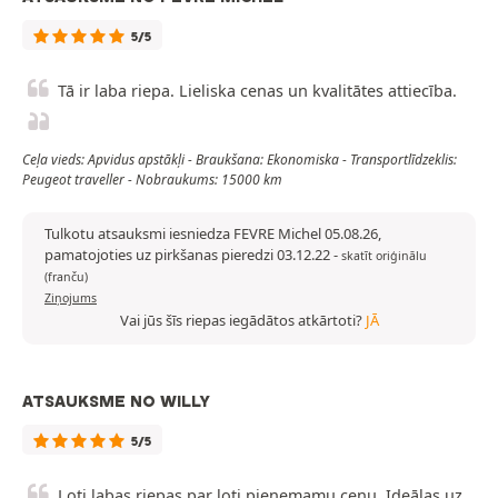
5/5
Tā ir laba riepa. Lieliska cenas un kvalitātes attiecība.
Ceļa vieds: Apvidus apstākļi - Braukšana: Ekonomiska - Transportlīdzeklis:
Peugeot traveller - Nobraukums: 15000 km
Tulkotu atsauksmi iesniedza FEVRE Michel 05.08.26,
pamatojoties uz pirkšanas pieredzi 03.12.22
-
skatīt oriģinālu
(franču)
Ziņojums
Vai jūs šīs riepas iegādātos atkārtoti?
JĀ
ATSAUKSME NO WILLY
5/5
Ļoti labas riepas par ļoti pieņemamu cenu. Ideālas uz