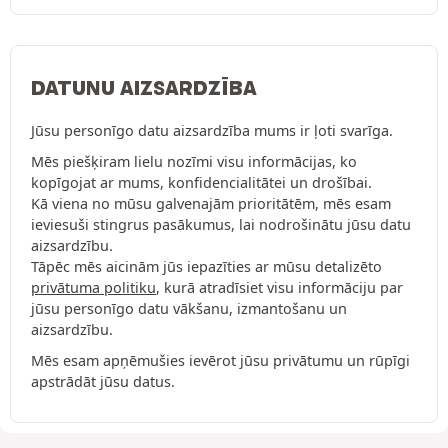
DATUNU AIZSARDZĪBA
Jūsu personīgo datu aizsardzība mums ir ļoti svarīga.
Mēs piešķiram lielu nozīmi visu informācijas, ko
kopīgojat ar mums, konfidencialitātei un drošībai.
Kā viena no mūsu galvenajām prioritātēm, mēs esam
ieviesuši stingrus pasākumus, lai nodrošinātu jūsu datu
aizsardzību.
Tāpēc mēs aicinām jūs iepazīties ar mūsu detalizēto
privātuma politiku
, kurā atradīsiet visu informāciju par
jūsu personīgo datu vākšanu, izmantošanu un
aizsardzību.
Mēs esam apņēmušies ievērot jūsu privātumu un rūpīgi
apstrādāt jūsu datus.