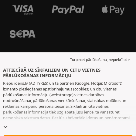
Turpiniet pārlūkošanu, nepiekrītot >
ATTIECĪBĀ UZ SĪKFAILIEM UN CITU VIETNES
PĀRLŪKOŠANAS INFORMĀCIJU
Riepulideris.lv (AD TYRES) un tā partneri (Google, Hotjar, Microsoft)
izmanto pieslēgšanās apstiprinājumus (cookies) un citu vietnes
pārlūkošanas informāciju (webstorage) vietnes darbības
nodrošināšanai, pārlūkošanas vienkāršošanai, statistikas nolūkos un
reklāmas kampaņu personalizēšanai. Sīkfaili un cita vietnes
pārlūkošanas informācija tiek uzglabāta jūsu ierīcē, tā var saturēt
personiska rakstura datus. Bez jūsu brīvprātīgi dotas un nepārprotami
paustas piekrišanas mēs neizvietojam nekādus sīkfailus vai citu vietnes
pārlūkošanas informāciju, izņemot to, kas nepieciešama vietnes
darbības nodrošināšanai. Mēs saglabājam jūsu izvēli 6 mēnešus ilgu