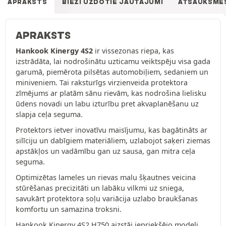
APRAKSTS
BIEŽI UZDOTIE JAUTĀJUMI
ATSAUKSME
APRAKSTS
Hankook Kinergy 4S2
ir vissezonas riepa, kas
izstrādāta, lai nodrošinātu uzticamu veiktspēju visa gada
garumā, piemērota pilsētas automobiļiem, sedaniem un
miniveniem. Tai raksturīgs virzienveida protektora
zīmējums ar platām sānu rievām, kas nodrošina lielisku
ūdens novadi un labu izturību pret akvaplanēšanu uz
slapja ceļa seguma.
Protektors ietver inovatīvu maisījumu, kas bagātināts ar
silīciju un dabīgiem materiāliem, uzlabojot saķeri ziemas
apstākļos un vadāmību gan uz sausa, gan mitra ceļa
seguma.
Optimizētas lameles un rievas malu šķautnes veicina
stūrēšanas precizitāti un labāku vilkmi uz sniega,
savukārt protektora soļu variācija uzlabo braukšanas
komfortu un samazina troksni.
Hankook Kinergy 4S2 H750 aizstāj iepriekšējo modeli