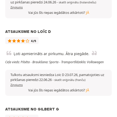
uz pirkšanas pieredzi 24.06.26
-
skatīt oriģinālu (holandiešu)
Ziņojums
Vai jūs šīs riepas iegādātos atkārtoti?
JĀ
ATSAUKSME NO LOÏC D
4/5
Ļoti apmierināts ar pirkumu. Ātra piegāde.
Ceļa vieds: Pilsēta - Braukšana: Sporta - Transportlīdzeklis: Volkswagen
Tulkotu atsauksmi iesniedza Loïc D 23.07.26, pamatojoties uz
pirkšanas pieredzi 22.06.26
-
skatīt oriģinālu (franču)
Ziņojums
Vai jūs šīs riepas iegādātos atkārtoti?
JĀ
ATSAUKSME NO GILBERT G