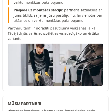
veiktu montāžas pakalpojumu.
Piegāde uz montāžas staciju:
partneris sazināsies ar
jums tiklīdz saņems jūsu pasūtījumu, lai vienotos par
tikšanos un veiktu montāžas pakalpojumu.
Partneru tarifi ir norādīti pasūtījuma veikšanas laikā.
Tādējādi jūs varēsiet izvēlēties visizdevīgāko un ērtāko
variantu.
MŪSU PARTNERI
Piegādes izmaksas ir bezmaksas, iegādājoties pāris