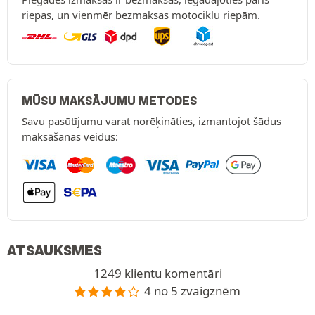
riepas, un vienmēr bezmaksas motociklu riepām.
MŪSU MAKSĀJUMU METODES
Savu pasūtījumu varat norēķināties, izmantojot šādus
maksāšanas veidus:
ATSAUKSMES
1249 klientu komentāri
4 no 5 zvaigznēm