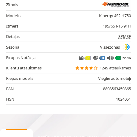
Zīmols
Modelis
Kinergy 4S2 H750
Izmērs
195/65 R15 91H
Detaļas
3PMSF
Sezona
Vissezonas
Eiropas Notācija
72 db
C
B
B
Klientu atsauksmes
1249 atsauksmes
Riepas modelis
Vieglie automobiļi
EAN
8808563450865
HSN
1024051