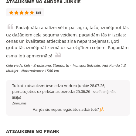
ATSAUKSME NO ANDREA JUNKIE
5/5
Padziļinātai analīzei vēl ir par agru, taču, izmēģinot tās
uz dažādiem ceļa seguma veidiem, pagaidām tās ir izcilas;
cenas un kvalitātes attiecības ziņā nepārspējamas. Ļoti
gribu tās izmēģināt ziemā uz sarežģītiem ceļiem. Pagaidām
esmu ļoti apmierināts!
Ceļa vieds: Ceļš - Braukšana: Standarta - Transportlīdzeklis: Fiat Panda 1.3
Multijet - Nobraukums: 1500 km
Tulkotu atsauksmi iesniedza Andrea Junkie 28.07.26,
pamatojoties uz pirkšanas pieredzi 25.06.26
-
skatīt oriģinālu
(itāļu)
Ziņojums
Vai jūs šīs riepas iegādātos atkārtoti?
JĀ
ATSAUKSME NO FRANK