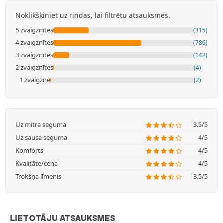
Noklikšķiniet uz rindas, lai filtrētu atsauksmes.
5 zvaigznītes
(315)
4 zvaigznītes
(786)
3 zvaigznītes
(142)
2 zvaigznītes
(4)
1 zvaigzne
(2)
Uz mitra seguma
3.5/5
Uz sausa seguma
4/5
Komforts
4/5
Kvalitāte/cena
4/5
Trokšņa līmenis
3.5/5
LIETOTĀJU ATSAUKSMES