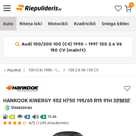
Auto
Riteņa loki
Motocikli
Kvadricikli
Sniega ķēdes
Audi 100/200 100 (C4) 1990 - 1997 100 2.6 V6
150 CV (mainīt)
Atpakaļ
100 (C4) 1990 - 1...
100 2.6 V6 150 CV
HANKOOK KINERGY 4S2 H750
195/65 R15 91H
3PMSF
Vissezonas
72 db
C
B
B
4/5
(1249 atsauksmes)