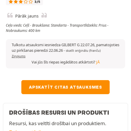
3/5
Pārāk jauns
Ceļa vieds: Ceļš - Braukšana: Standarta - Transportlīdzeklis: Prius -
Nobraukums: 400 km
Tulkotu atsauksmi iesniedza GILBERT G 22.07.26, pamatojoties
uz pirkšanas pieredzi 22.06.26
-
skatīt oriģinālu (franču)
Ziņojums
Vai jūs šīs riepas iegādātos atkārtoti?
JĀ
APSKATĪT CITAS ATSAUKSMES
DROŠĪBAS RESURSI UN PRODUKTI
Resursi, kas veltīti drošībai un produktiem.