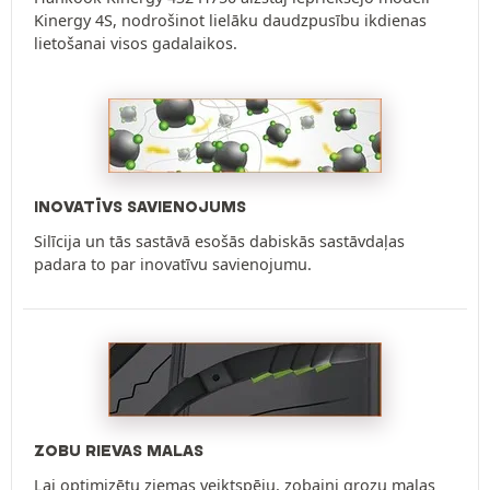
Kinergy 4S, nodrošinot lielāku daudzpusību ikdienas
lietošanai visos gadalaikos.
INOVATĪVS SAVIENOJUMS
Silīcija un tās sastāvā esošās dabiskās sastāvdaļas
padara to par inovatīvu savienojumu.
ZOBU RIEVAS MALAS
Lai optimizētu ziemas veiktspēju, zobaini grozu malas