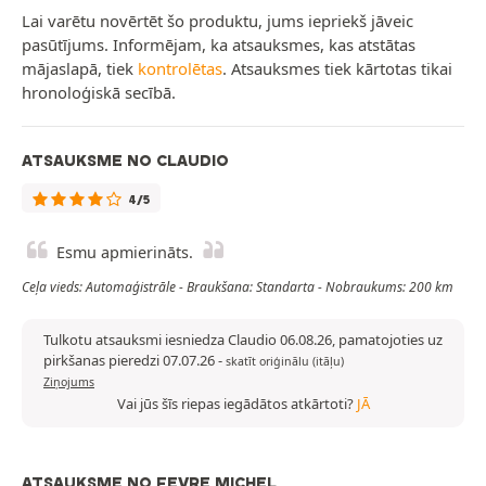
Lai varētu novērtēt šo produktu, jums iepriekš jāveic
pasūtījums. Informējam, ka atsauksmes, kas atstātas
mājaslapā, tiek
kontrolētas
. Atsauksmes tiek kārtotas tikai
hronoloģiskā secībā.
ATSAUKSME NO CLAUDIO
4/5
Esmu apmierināts.
Ceļa vieds: Automaģistrāle - Braukšana: Standarta - Nobraukums: 200 km
Tulkotu atsauksmi iesniedza Claudio 06.08.26, pamatojoties uz
pirkšanas pieredzi 07.07.26
-
skatīt oriģinālu (itāļu)
Ziņojums
Vai jūs šīs riepas iegādātos atkārtoti?
JĀ
ATSAUKSME NO FEVRE MICHEL