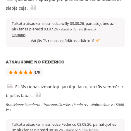
slapja ceļa.
Tulkotu atsauksmi iesniedza willy 03.08.26, pamatojoties uz
pirkšanas pieredzi 03.07.26
-
skatīt oriģinālu (franču)
Ziņojums
Vai jūs šīs riepas iegādātos atkārtoti?
NĒ
ATSAUKSME NO FEDERICO
5/5
Es šīs riepas izmantoju jau ilgu laiku, un tās vienmēr ir
bijušas labas.
Braukšana: Standarta - Transportlīdzeklis: Honda crv - Nobraukums: 15000
km
Tulkotu atsauksmi iesniedza Federico 03.08.26, pamatojoties
uz pirkšanas pieredzi 08.06.26
-
skatīt oriģinālu (spāņu)