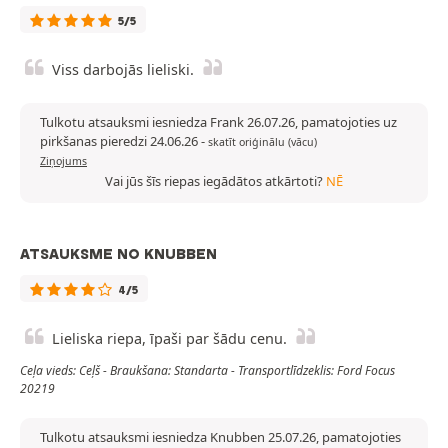
5/5
Viss darbojās lieliski.
Tulkotu atsauksmi iesniedza Frank 26.07.26, pamatojoties uz
pirkšanas pieredzi 24.06.26
-
skatīt oriģinālu (vācu)
Ziņojums
Vai jūs šīs riepas iegādātos atkārtoti?
NĒ
ATSAUKSME NO KNUBBEN
4/5
Lieliska riepa, īpaši par šādu cenu.
Ceļa vieds: Ceļš - Braukšana: Standarta - Transportlīdzeklis: Ford Focus
20219
Tulkotu atsauksmi iesniedza Knubben 25.07.26, pamatojoties