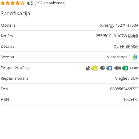
4/5
(198 atsauksmes)
Specifikācija
Modelis
Kinergy 4S2 X H750A
Izmērs
255/50 R19 107W
Mainīt
Detaļas
XL
FR
3PMSF
Sezona
Vissezonas
Eiropas Notācija
73 db
C
B
B
Riepas modelis
Vieglie / SUV
EAN
8808563468723
HSN
1025475