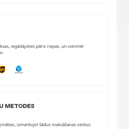
sas, iegādājoties pāris riepas, un vienmēr
m.
U METODES
ķināties, izmantojot šādus maksāšanas veidus: