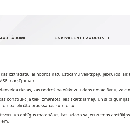
 JAUTĀJUMI
EKVIVALENTI PRODUKTI
 kas izstrādāta, lai nodrošinātu uzticamu veiktspēju jebkuros laik
 3PMSF marķējumam.
āpienveida rievas, kas nodrošina efektīvu ūdens novadīšanu, veici
s konstrukcijā tiek izmantots liels skaits lameļu un slīpi gumijas t
sni un palielinātu braukšanas komfortu.
patsvaru un dabīgus materiālus, kas uzlabo saķeri ziemas apstākļ
ļiem.