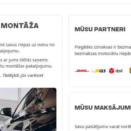
: MONTĀŽA
MŪSU PARTNERI
est savus riepas uz vienu no
Piegādes izmaksas ir bezmak
kalpojumu.
bezmaksas motociklu riepā
s ar jums tiklīdz saņems
eiktu montāžas pakalpojumu.
. Tādējādi jūs varēsiet
MŪSU MAKSĀJUM
Savu pasūtījumu varat norē