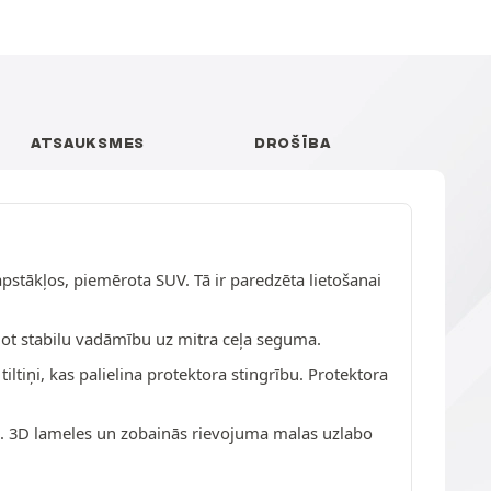
ATSAUKSMES
DROŠĪBA
apstākļos, piemērota SUV. Tā ir paredzēta lietošanai
not stabilu vadāmību uz mitra ceļa seguma.
iltiņi, kas palielina protektora stingrību. Protektora
os. 3D lameles un zobainās rievojuma malas uzlabo