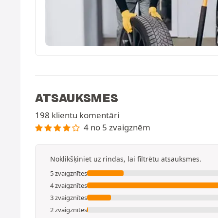
ATSAUKSMES
198 klientu komentāri
4 no 5 zvaigznēm
Noklikšķiniet uz rindas, lai filtrētu atsauksmes.
5 zvaigznītes
4 zvaigznītes
3 zvaigznītes
2 zvaigznītes