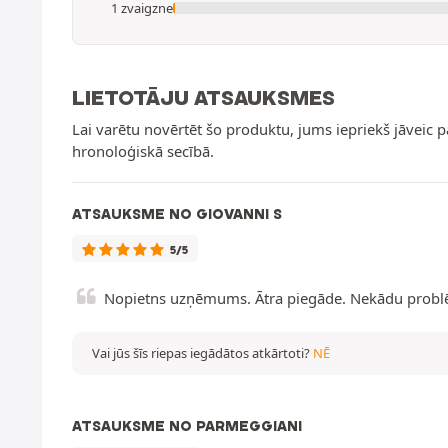
1 zvaigzne
LIETOTĀJU ATSAUKSMES
Lai varētu novērtēt šo produktu, jums iepriekš jāveic 
hronoloģiskā secībā.
ATSAUKSME NO GIOVANNI S
5/5
Nopietns uzņēmums. Ātra piegāde. Nekādu problēmu
Vai jūs šīs riepas iegādātos atkārtoti?
NĒ
ATSAUKSME NO PARMEGGIANI