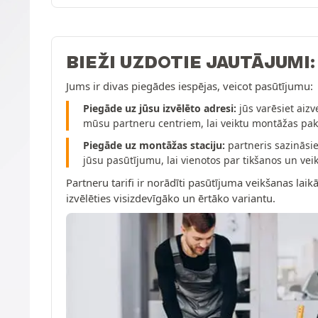
BIEŽI UZDOTIE JAUTĀJUMI
Jums ir divas piegādes iespējas, veicot pasūtījumu:
Piegāde uz jūsu izvēlēto adresi:
jūs varēsiet aizv
mūsu partneru centriem, lai veiktu montāžas pa
Piegāde uz montāžas staciju:
partneris sazināsie
jūsu pasūtījumu, lai vienotos par tikšanos un v
Partneru tarifi ir norādīti pasūtījuma veikšanas laikā
izvēlēties visizdevīgāko un ērtāko variantu.