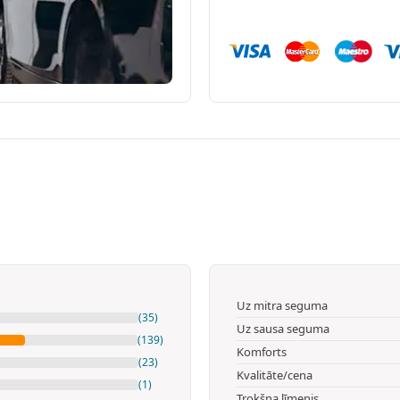
Uz mitra seguma
(35)
Uz sausa seguma
(139)
Komforts
(23)
Kvalitāte/cena
(1)
Trokšņa līmenis