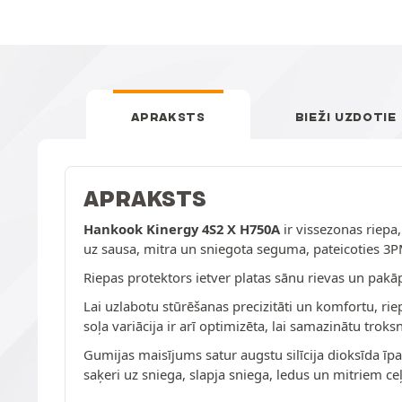
APRAKSTS
BIEŽI UZDOTIE
APRAKSTS
Hankook Kinergy 4S2 X H750A
ir vissezonas riepa,
uz sausa, mitra un sniegota seguma, pateicoties
Riepas protektors ietver platas sānu rievas un pak
Lai uzlabotu stūrēšanas precizitāti un komfortu, riepa
soļa variācija ir arī optimizēta, lai samazinātu trok
Gumijas maisījums satur augstu silīcija dioksīda ī
saķeri uz sniega, slapja sniega, ledus un mitriem ce