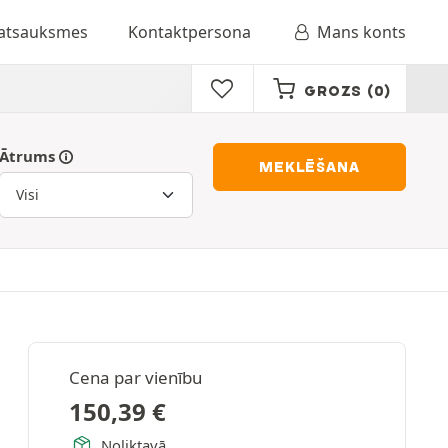
 atsauksmes
Kontaktpersona
Mans konts
GROZS
(0)
Ātrums
MEKLĒŠANA
Cena par vienību
150,39
€
Noliktavā