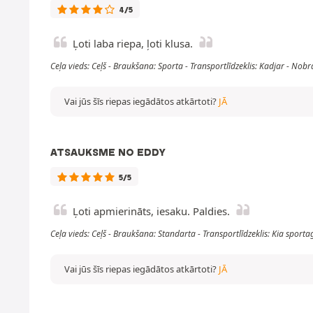
4/5
Ļoti laba riepa, ļoti klusa.
Ceļa vieds: Ceļš - Braukšana: Sporta - Transportlīdzeklis: Kadjar - N
Vai jūs šīs riepas iegādātos atkārtoti?
JĀ
ATSAUKSME NO EDDY
5/5
Ļoti apmierināts, iesaku. Paldies.
Ceļa vieds: Ceļš - Braukšana: Standarta - Transportlīdzeklis: Kia spo
Vai jūs šīs riepas iegādātos atkārtoti?
JĀ