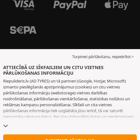
Turpiniet pārlūkošanu, nepiekrītot >
ATTIECĪBĀ UZ SĪKFAILIEM UN CITU VIETNES
PĀRLŪKOŠANAS INFORMĀCIJU
Riepulideris.lv (AD TYRES) un tā partneri (Google, Hotjar, Microsoft)
izmanto pieslēgšanās apstiprinājumus (cookies) un citu vietnes
pārlūkošanas informāciju (webstorage) vietnes darbības
nodrošināšanai, pārlūkošanas vienkāršošanai, statistikas nolūkos un
reklāmas kampaņu personalizēšanai. Sīkfaili un cita vietnes
pārlūkošanas informācija tiek uzglabāta jūsu ierīcē, tā var saturēt
personiska rakstura datus. Bez jūsu brīvprātīgi dotas un nepārprotami
paustas piekrišanas mēs neizvietojam nekādus sīkfailus vai citu vietnes
pārlūkošanas informāciju, izņemot to, kas nepieciešama vietnes
darbības nodrošināšanai. Mēs saglabājam jūsu izvēli 6 mēnešus ilgu