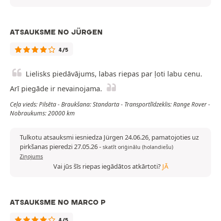
ATSAUKSME NO JÜRGEN
4/5
Lielisks piedāvājums, labas riepas par ļoti labu cenu.
Arī piegāde ir nevainojama.
Ceļa vieds: Pilsēta - Braukšana: Standarta - Transportlīdzeklis: Range Rover -
Nobraukums: 20000 km
Tulkotu atsauksmi iesniedza Jürgen 24.06.26, pamatojoties uz
pirkšanas pieredzi 27.05.26
-
skatīt oriģinālu (holandiešu)
Ziņojums
Vai jūs šīs riepas iegādātos atkārtoti?
JĀ
ATSAUKSME NO MARCO P
4/5