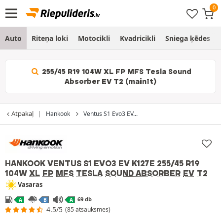
Auto
Riteņa loki
Motocikli
Kvadricikli
Sniega ķēdes
255/45 R19 104W XL FP MFS Tesla Sound
Absorber EV T2 (mainīt)
Atpakaļ
Hankook
Ventus S1 Evo3 EV...
HANKOOK VENTUS S1 EVO3 EV K127E
255/45 R19
104W
XL
FP
MFS
TESLA
SOUND ABSORBER
EV
T2
Vasaras
69 db
A
B
A
4.5/5
(85 atsauksmes)