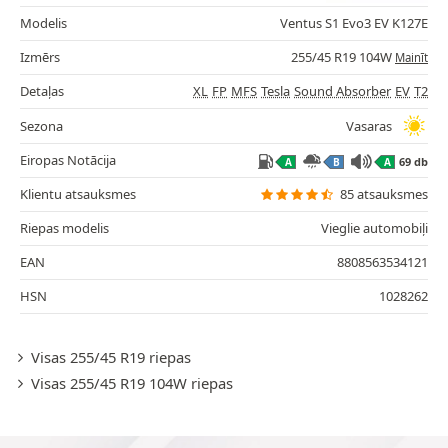
Modelis
Ventus S1 Evo3 EV K127E
Izmērs
255/45 R19 104W
Mainīt
Detaļas
XL
FP
MFS
Tesla
Sound Absorber
EV
T2
Sezona
Vasaras
Eiropas Notācija
69 db
A
B
A
Klientu atsauksmes
85 atsauksmes
Riepas modelis
Vieglie automobiļi
EAN
8808563534121
HSN
1028262
Visas 255/45 R19 riepas
Visas 255/45 R19 104W riepas