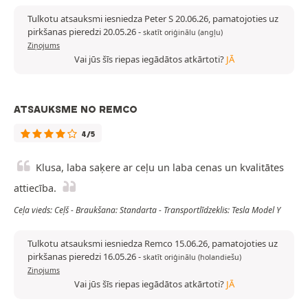
Tulkotu atsauksmi iesniedza Peter S 20.06.26, pamatojoties uz
pirkšanas pieredzi 20.05.26
-
skatīt oriģinālu (angļu)
Ziņojums
Vai jūs šīs riepas iegādātos atkārtoti?
JĀ
ATSAUKSME NO REMCO
4/5
Klusa, laba saķere ar ceļu un laba cenas un kvalitātes
attiecība.
Ceļa vieds: Ceļš - Braukšana: Standarta - Transportlīdzeklis: Tesla Model Y
Tulkotu atsauksmi iesniedza Remco 15.06.26, pamatojoties uz
pirkšanas pieredzi 16.05.26
-
skatīt oriģinālu (holandiešu)
Ziņojums
Vai jūs šīs riepas iegādātos atkārtoti?
JĀ