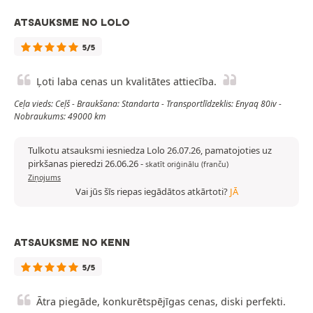
ATSAUKSME NO LOLO
5/5
Ļoti laba cenas un kvalitātes attiecība.
Ceļa vieds: Ceļš - Braukšana: Standarta - Transportlīdzeklis: Enyaq 80iv -
Nobraukums: 49000 km
Tulkotu atsauksmi iesniedza Lolo 26.07.26, pamatojoties uz
pirkšanas pieredzi 26.06.26
-
skatīt oriģinālu (franču)
Ziņojums
Vai jūs šīs riepas iegādātos atkārtoti?
JĀ
ATSAUKSME NO KENN
5/5
Ātra piegāde, konkurētspējīgas cenas, diski perfekti.