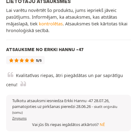
LIETOTĀJU ATSAUKSMES
Lai varētu novērtēt šo produktu, jums iepriekš jāveic
pasūtījums. Informējam, ka atsauksmes, kas atstātas
mājaslapā, tiek
kontrolētas
. Atsauksmes tiek kārtotas tikai
hronoloģiskā secībā.
ATSAUKSME NO ERKKI HANNU -47
5/5
Kvalitatīvas riepas, ātri piegādātas un par saprātīgu
cenu!
Tulkotu atsauksmi iesniedza Erkki Hannu -47 28.07.26,
pamatojoties uz pirkšanas pieredzi 28.06.26
-
skatīt oriģinālu
(somu)
Ziņojums
Vai jūs šīs riepas iegādātos atkārtoti?
NĒ