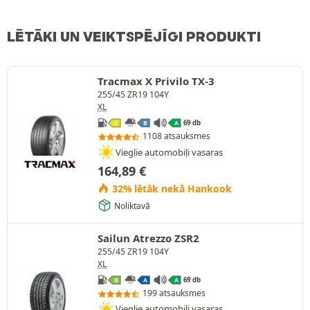
LĒTĀKI UN VEIKTSPĒJĪGI PRODUKTI
Tracmax X Privilo TX-3
255/45 ZR19 104Y
XL
69 db
C
B
A
1108 atsauksmes
Vieglie automobiļi vasaras
164,89
€
32% lētāk nekā Hankook
Noliktavā
Sailun Atrezzo ZSR2
255/45 ZR19 104Y
XL
69 db
B
A
A
199 atsauksmes
Vieglie automobiļi vasaras