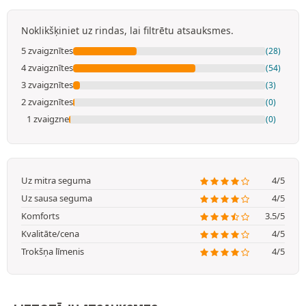
Noklikšķiniet uz rindas, lai filtrētu atsauksmes.
5 zvaigznītes
(28)
4 zvaigznītes
(54)
3 zvaigznītes
(3)
2 zvaigznītes
(0)
1 zvaigzne
(0)
Uz mitra seguma
4/5
Uz sausa seguma
4/5
Komforts
3.5/5
Kvalitāte/cena
4/5
Trokšņa līmenis
4/5