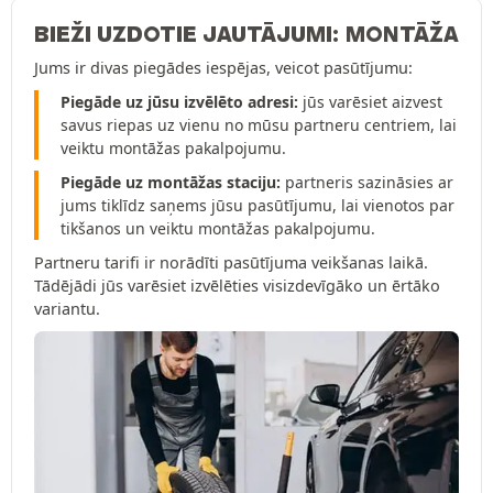
BIEŽI UZDOTIE JAUTĀJUMI: MONTĀŽA
Jums ir divas piegādes iespējas, veicot pasūtījumu:
Piegāde uz jūsu izvēlēto adresi:
jūs varēsiet aizvest
savus riepas uz vienu no mūsu partneru centriem, lai
veiktu montāžas pakalpojumu.
Piegāde uz montāžas staciju:
partneris sazināsies ar
jums tiklīdz saņems jūsu pasūtījumu, lai vienotos par
tikšanos un veiktu montāžas pakalpojumu.
Partneru tarifi ir norādīti pasūtījuma veikšanas laikā.
Tādējādi jūs varēsiet izvēlēties visizdevīgāko un ērtāko
variantu.