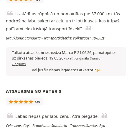
Uzstādītas rūpnīcā un nomainītas pie 37 000 km, tās
nodrošina labu saķeri ar ceļu un ir ļoti klusas, kas ir īpaši
patīkami elektriskajā transportlīdzeklī.
Braukšana: Standarta - Transportlīdzeklis: Volkswagen ID-Buzz
Tulkotu atsauksmi iesniedza Marco P 21.06.26, pamatojoties
uz pirkšanas pieredzi 19.05.26
-
skatīt oriģinālu (franču)
Ziņojums
Vai jūs šīs riepas iegādātos atkārtoti?
JĀ
ATSAUKSME NO PETER S
5/5
Labas riepas par labu cenu. Ātra piegāde.
Ceļa vieds: Ceļš - Braukšana: Standarta - Transportlīdzeklis: Byd