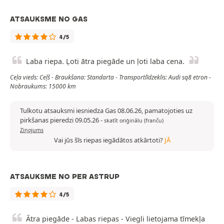
ATSAUKSME NO GAS
4/5
Laba riepa. Ļoti ātra piegāde un ļoti laba cena.
Ceļa vieds: Ceļš - Braukšana: Standarta - Transportlīdzeklis: Audi sq8 etron -
Nobraukums: 15000 km
Tulkotu atsauksmi iesniedza Gas 08.06.26, pamatojoties uz
pirkšanas pieredzi 09.05.26
-
skatīt oriģinālu (franču)
Ziņojums
Vai jūs šīs riepas iegādātos atkārtoti?
JĀ
ATSAUKSME NO PER ASTRUP
4/5
Ātra piegāde - Labas riepas - Viegli lietojama tīmekļa