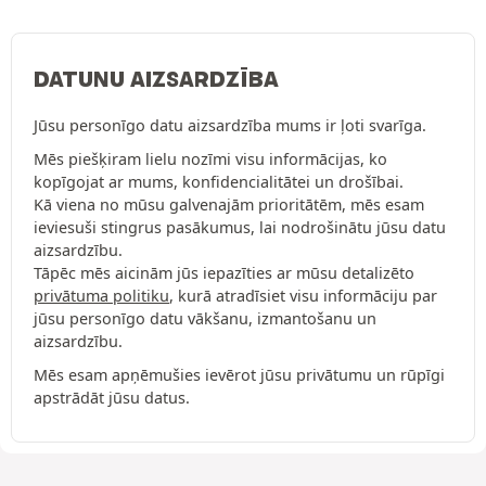
DATUNU AIZSARDZĪBA
Jūsu personīgo datu aizsardzība mums ir ļoti svarīga.
Mēs piešķiram lielu nozīmi visu informācijas, ko
kopīgojat ar mums, konfidencialitātei un drošībai.
Kā viena no mūsu galvenajām prioritātēm, mēs esam
ieviesuši stingrus pasākumus, lai nodrošinātu jūsu datu
aizsardzību.
Tāpēc mēs aicinām jūs iepazīties ar mūsu detalizēto
privātuma politiku
, kurā atradīsiet visu informāciju par
jūsu personīgo datu vākšanu, izmantošanu un
aizsardzību.
Mēs esam apņēmušies ievērot jūsu privātumu un rūpīgi
apstrādāt jūsu datus.