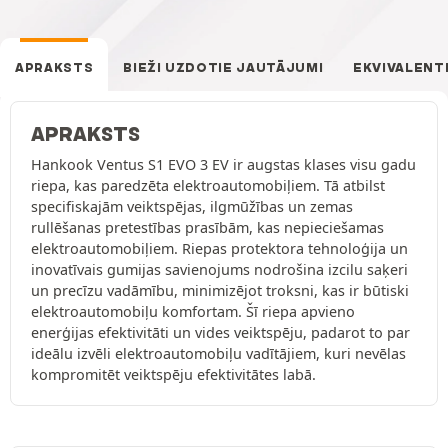
APRAKSTS
BIEŽI UZDOTIE JAUTĀJUMI
EKVIVALENT
APRAKSTS
Hankook Ventus S1 EVO 3 EV ir augstas klases visu gadu
riepa, kas paredzēta elektroautomobiļiem. Tā atbilst
specifiskajām veiktspējas, ilgmūžības un zemas
rullēšanas pretestības prasībām, kas nepieciešamas
elektroautomobiļiem. Riepas protektora tehnoloģija un
inovatīvais gumijas savienojums nodrošina izcilu saķeri
un precīzu vadāmību, minimizējot troksni, kas ir būtiski
elektroautomobiļu komfortam. Šī riepa apvieno
enerģijas efektivitāti un vides veiktspēju, padarot to par
ideālu izvēli elektroautomobiļu vadītājiem, kuri nevēlas
kompromitēt veiktspēju efektivitātes labā.