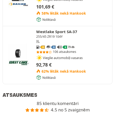
101,69
€
58% lētāk nekā Hankook
Noliktavā
Westlake Sport SA-37
255/45 ZR19 104Y
XL
73 db
D
B
B
106 atsauksmes
Vieglie automobiļi vasaras
92,78
€
62% lētāk nekā Hankook
Noliktavā
ATSAUKSMES
85 klientu komentāri
4.5 no 5 zvaigznēm