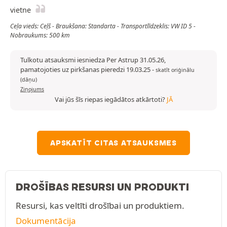
vietne
Ceļa vieds: Ceļš - Braukšana: Standarta - Transportlīdzeklis: VW ID 5 -
Nobraukums: 500 km
Tulkotu atsauksmi iesniedza Per Astrup 31.05.26,
pamatojoties uz pirkšanas pieredzi 19.03.25
-
skatīt oriģinālu
(dāņu)
Ziņojums
Vai jūs šīs riepas iegādātos atkārtoti?
JĀ
APSKATĪT CITAS ATSAUKSMES
DROŠĪBAS RESURSI UN PRODUKTI
Resursi, kas veltīti drošībai un produktiem.
Dokumentācija