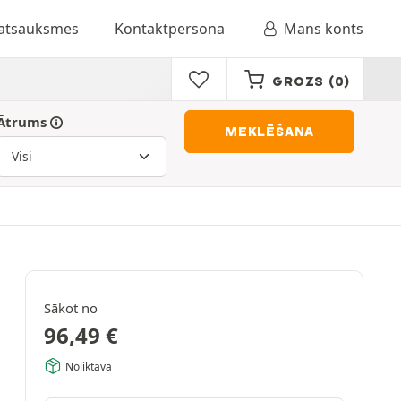
 atsauksmes
Kontaktpersona
Mans konts
GROZS
(0)
Ātrums
MEKLĒŠANA
Sākot no
96,49
€
Noliktavā