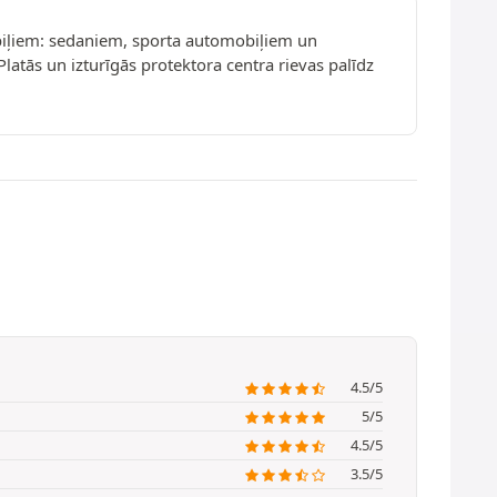
mobiļiem: sedaniem, sporta automobiļiem un
latās un izturīgās protektora centra rievas palīdz
4.5/5
5/5
4.5/5
3.5/5