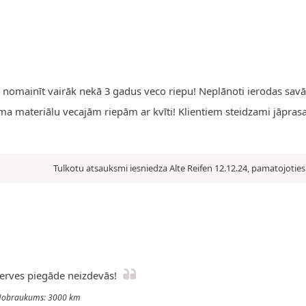
s nomainīt vairāk nekā 3 gadus veco riepu! Neplānoti ierodas sav
uma materiālu vecajām riepām ar kvīti! Klientiem steidzami jāpr
Tulkotu atsauksmi iesniedza Alte Reifen 12.12.24, pamatojoties
zerves piegāde neizdevās!
 - Nobraukums: 3000 km