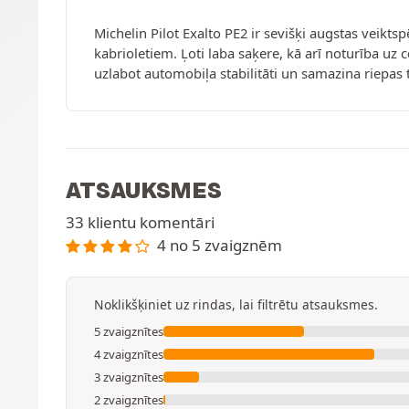
Michelin Pilot Exalto PE2 ir sevišķi augstas veik
kabrioletiem. Ļoti laba saķere, kā arī noturība uz
uzlabot automobiļa stabilitāti un samazina riepas 
ATSAUKSMES
33 klientu komentāri
4 no 5 zvaigznēm
Noklikšķiniet uz rindas, lai filtrētu atsauksmes.
5 zvaigznītes
4 zvaigznītes
3 zvaigznītes
2 zvaigznītes