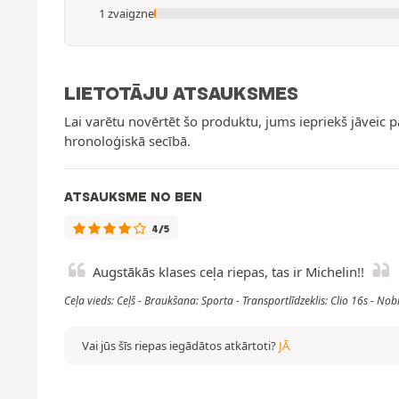
1 zvaigzne
LIETOTĀJU ATSAUKSMES
Lai varētu novērtēt šo produktu, jums iepriekš jāveic 
hronoloģiskā secībā.
ATSAUKSME NO BEN
4/5
Augstākās klases ceļa riepas, tas ir Michelin!!
Ceļa vieds: Ceļš - Braukšana: Sporta - Transportlīdzeklis: Clio 16s - 
Vai jūs šīs riepas iegādātos atkārtoti?
JĀ