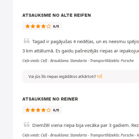
ATSAUKSME NO ALTE REIFEN
4/5
Tagad ir pagājušas 4 nedēļas, un es neesmu spēji
3 km attālumā. Es gaidu pašreizējās riepas ar iepakoj
Ceļa vieds: Ceļš - Braukšana: Standarta - Transportlīdzeklis: Porsche
Vai jūs šīs riepas iegādātos atkārtoti?
NĒ
ATSAUKSME NO REINER
4/5
Diemžēl viena riepa bija vecāka par 3 gadiem. Re
Ceļa vieds: Ceļš - Braukšana: Standarta - Transportlīdzeklis: Porsche