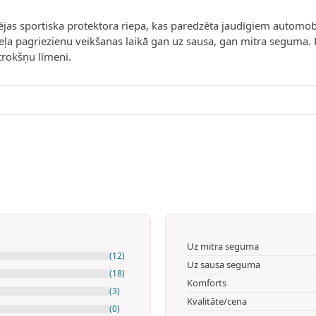
tspējas sportiska protektora riepa, kas paredzēta jaudīgiem auto
 ceļa pagriezienu veikšanas laikā gan uz sausa, gan mitra seguma. P
trokšņu līmeni.
Uz mitra seguma
(12)
Uz sausa seguma
(18)
Komforts
(3)
Kvalitāte/cena
(0)