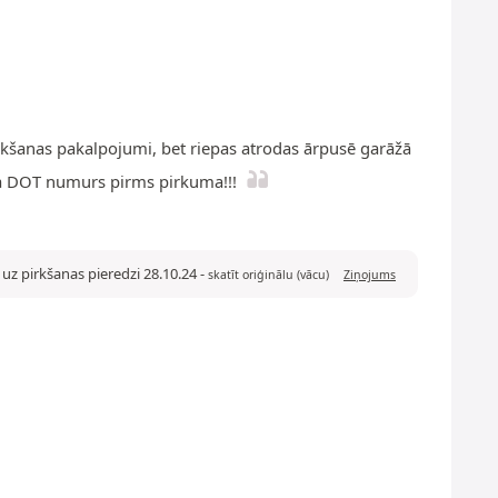
ākšanas pakalpojumi, bet riepas atrodas ārpusē garāžā
asa DOT numurs pirms pirkuma!!!
 uz pirkšanas pieredzi 28.10.24
-
skatīt oriģinālu (vācu)
Ziņojums