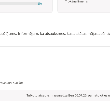
Trokšņa līmenis
(0)
pasūtījums. Informējam, ka atsauksmes, kas atstātas mājaslapā, t
Nobraukums: 500 km
Tulkotu atsauksmi iesniedza Ben 06.07.26, pamatojoties u