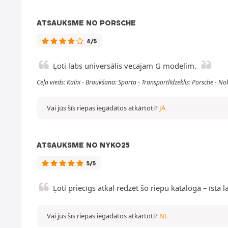
ATSAUKSME NO PORSCHE
4/5
Ļoti labs universālis vecajam G modelim.
Ceļa vieds: Kalni - Braukšana: Sporta - Transportlīdzeklis: Porsche -
Vai jūs šīs riepas iegādātos atkārtoti?
JĀ
ATSAUKSME NO NYKO25
5/5
Ļoti priecīgs atkal redzēt šo riepu katalogā – īsta l
Vai jūs šīs riepas iegādātos atkārtoti?
NĒ