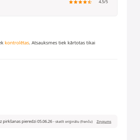
4.5/5
iek
kontrolētas
. Atsauksmes tiek kārtotas tikai
z pirkšanas pieredzi 05.06.26
-
skatīt oriģinālu (franču)
Ziņojums