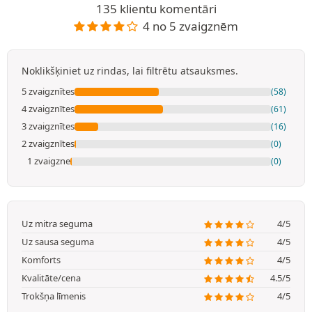
135 klientu komentāri
4 no 5 zvaigznēm
Noklikšķiniet uz rindas, lai filtrētu atsauksmes.
5 zvaigznītes
(58)
4 zvaigznītes
(61)
3 zvaigznītes
(16)
2 zvaigznītes
(0)
1 zvaigzne
(0)
Uz mitra seguma
4/5
Uz sausa seguma
4/5
Komforts
4/5
Kvalitāte/cena
4.5/5
Trokšņa līmenis
4/5