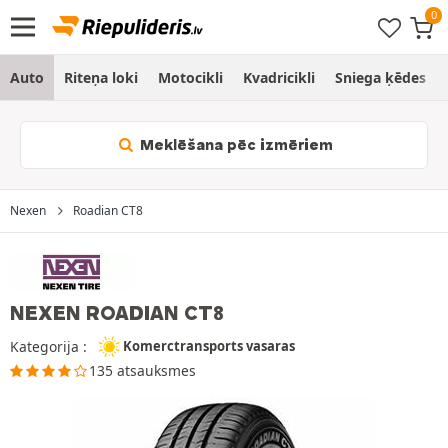
Auto
Riteņa loki
Motocikli
Kvadricikli
Sniega ķēdes
Meklēšana pēc izmēriem
Nexen
Roadian CT8
NEXEN ROADIAN CT8
Kategorija :
Komerctransports vasaras
135 atsauksmes