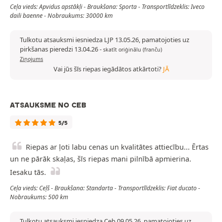
Ceļa vieds: Apvidus apstākļi - Braukšana: Sporta - Transportlīdzeklis: Iveco
daili baenne - Nobraukums: 30000 km
Tulkotu atsauksmi iesniedza LJP 13.05.26, pamatojoties uz
pirkšanas pieredzi 13.04.26
-
skatīt oriģinālu (franču)
Ziņojums
Vai jūs šīs riepas iegādātos atkārtoti?
JĀ
ATSAUKSME NO CEB
5/5
Riepas ar ļoti labu cenas un kvalitātes attiecību... Ērtas
un ne pārāk skaļas, šīs riepas mani pilnībā apmierina.
Iesaku tās.
Ceļa vieds: Ceļš - Braukšana: Standarta - Transportlīdzeklis: Fiat ducato -
Nobraukums: 500 km
Tulkotu atsauksmi iesniedza Ceb 09.05.26, pamatojoties uz