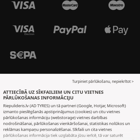
Turpiniet pārlūkošanu, nepiekrītot >
ATTIECĪBĀ UZ SĪKFAILIEM UN CITU VIETNES
PĀRLŪKOŠANAS INFORMĀCIJU
Riepulideris.lv (AD TYRES) un tā partneri (Google, Hotjar, Microsoft)
izmanto pieslēgšanās apstiprinājumus (cookies) un citu vietnes
pārlūkošanas informāciju (webstorage) vietnes darbības
nodrošināšanai, pārlūkošanas vienkāršošanai, statistikas nolūkos un
reklāmas kampaņu personalizēšanai. Sīkfaili un cita vietnes
pārlūkošanas informācija tiek uzglabāta jūsu ierīcē, tā var saturēt