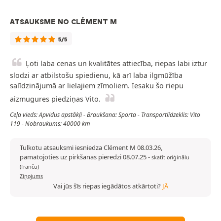
ATSAUKSME NO CLÉMENT M
5/5
Ļoti laba cenas un kvalitātes attiecība, riepas labi iztur
slodzi ar atbilstošu spiedienu, kā arī laba ilgmūžība
salīdzinājumā ar lielajiem zīmoliem. Iesaku šo riepu
aizmugures piedziņas Vito.
Ceļa vieds: Apvidus apstākļi - Braukšana: Sporta - Transportlīdzeklis: Vito
119 - Nobraukums: 40000 km
Tulkotu atsauksmi iesniedza Clément M 08.03.26,
pamatojoties uz pirkšanas pieredzi 08.07.25
-
skatīt oriģinālu
(franču)
Ziņojums
Vai jūs šīs riepas iegādātos atkārtoti?
JĀ