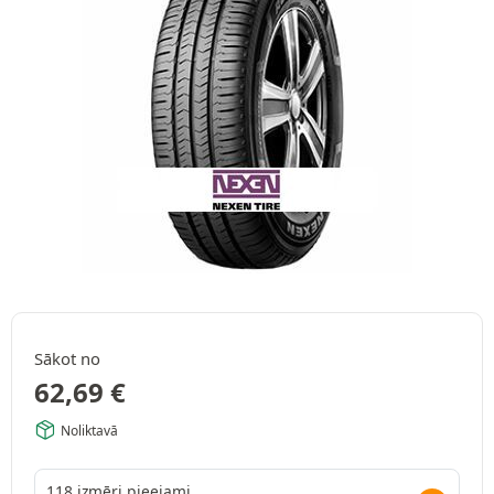
Sākot no
62,69
€
Noliktavā
118 izmēri pieejami