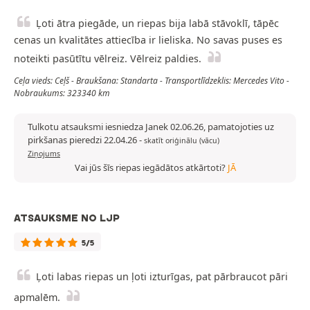
Ļoti ātra piegāde, un riepas bija labā stāvoklī, tāpēc
cenas un kvalitātes attiecība ir lieliska. No savas puses es
noteikti pasūtītu vēlreiz. Vēlreiz paldies.
Ceļa vieds: Ceļš - Braukšana: Standarta - Transportlīdzeklis: Mercedes Vito -
Nobraukums: 323340 km
Tulkotu atsauksmi iesniedza Janek 02.06.26, pamatojoties uz
pirkšanas pieredzi 22.04.26
-
skatīt oriģinālu (vācu)
Ziņojums
Vai jūs šīs riepas iegādātos atkārtoti?
JĀ
ATSAUKSME NO LJP
5/5
Ļoti labas riepas un ļoti izturīgas, pat pārbraucot pāri
apmalēm.