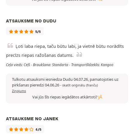
ATSAUKSME NO DUDU
5/5
Ļoti laba riepa, taču būtu labi, ja vietnē būtu norādīts
precīzs riepas ražošanas datums.
Ceļa vieds: Ceļš - Braukšana: Standarta - Transportlīdzeklis: Kangoo
Tulkotu atsauksmi iesniedza Dudu 04.07.26, pamatojoties uz
pirkšanas pieredzi 04.06.26
-
skatīt oriģinālu (franču)
Ziņojums
Vai jūs šīs riepas iegādātos atkārtoti?
JĀ
ATSAUKSME NO JANEK
4/5