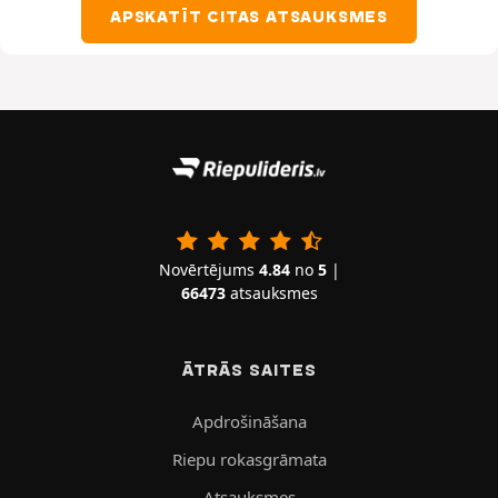
APSKATĪT CITAS ATSAUKSMES
Novērtējums
4.84
no
5
|
66473
atsauksmes
ĀTRĀS SAITES
Apdrošināšana
Riepu rokasgrāmata
Atsauksmes