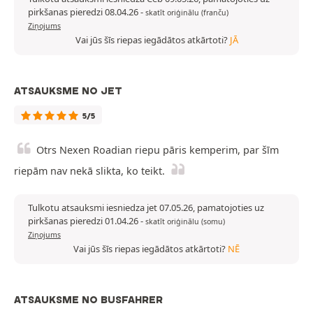
pirkšanas pieredzi 08.04.26
-
skatīt oriģinālu (franču)
Ziņojums
Vai jūs šīs riepas iegādātos atkārtoti?
JĀ
ATSAUKSME NO JET
5/5
Otrs Nexen Roadian riepu pāris kemperim, par šīm
riepām nav nekā slikta, ko teikt.
Tulkotu atsauksmi iesniedza jet 07.05.26, pamatojoties uz
pirkšanas pieredzi 01.04.26
-
skatīt oriģinālu (somu)
Ziņojums
Vai jūs šīs riepas iegādātos atkārtoti?
NĒ
ATSAUKSME NO BUSFAHRER