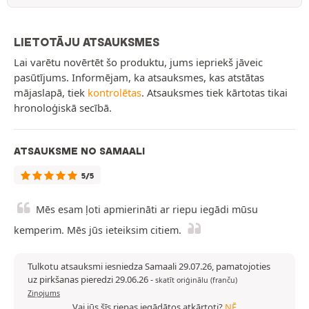
LIETOTĀJU ATSAUKSMES
Lai varētu novērtēt šo produktu, jums iepriekš jāveic
pasūtījums. Informējam, ka atsauksmes, kas atstātas
mājaslapā, tiek
kontrolētas
. Atsauksmes tiek kārtotas tikai
hronoloģiskā secībā.
ATSAUKSME NO SAMAALI
5/5
Mēs esam ļoti apmierināti ar riepu iegādi mūsu
kemperim. Mēs jūs ieteiksim citiem.
Tulkotu atsauksmi iesniedza Samaali 29.07.26, pamatojoties
uz pirkšanas pieredzi 29.06.26
-
skatīt oriģinālu (franču)
Ziņojums
Vai jūs šīs riepas iegādātos atkārtoti?
NĒ