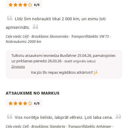
4/5
Līdz šim nobraukti tikai 2 000 km, un esmu ļoti
apmierināts.
Ceļa vieds: Ceļš - Braukšana: Ekonomiska - Transportlīdzeklis: VW T3 -
Nobraukums: 2000 km
Tulkotu atsauksmi iesniedza Busfahrer 25.04.26, pamatojoties
uz pirkšanas pieredzi 26.03.26
-
skatīt oriģinālu (vācu)
Ziņojums
Vai jūs šīs riepas iegādātos atkārtoti?
JĀ
ATSAUKSME NO MARKUS
4/5
Viss noritēja lieliski, labprāt vēlreiz. Ļoti laba cena.
Ceļa vieds: Ceļš - Braukšana: Standarta - Transportlīdzeklis: Anhänger -