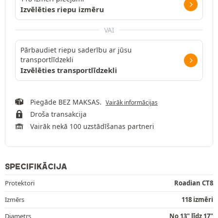
Izvēlēties riepu izmēru
VAI
Pārbaudiet riepu saderību ar jūsu
transportlīdzekli
Izvēlēties transportlīdzekli
Piegāde BEZ MAKSAS.
Vairāk informācijas
Droša transakcija
Vairāk nekā 100 uzstādīšanas partneri
SPECIFIKĀCIJA
Protektori
Roadian CT8
Izmērs
118 izmēri
Diametrs
No 13" līdz 17"