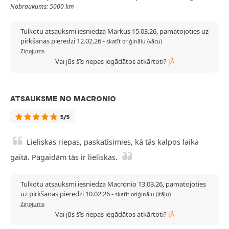
Nobraukums: 5000 km
Tulkotu atsauksmi iesniedza Markus 15.03.26, pamatojoties uz
pirkšanas pieredzi 12.02.26
-
skatīt oriģinālu (vācu)
Ziņojums
Vai jūs šīs riepas iegādātos atkārtoti?
JĀ
ATSAUKSME NO MACRONIO
5/5
Lieliskas riepas, paskatīsimies, kā tās kalpos laika
gaitā. Pagaidām tās ir lieliskas.
Tulkotu atsauksmi iesniedza Macronio 13.03.26, pamatojoties
uz pirkšanas pieredzi 10.02.26
-
skatīt oriģinālu (itāļu)
Ziņojums
Vai jūs šīs riepas iegādātos atkārtoti?
JĀ