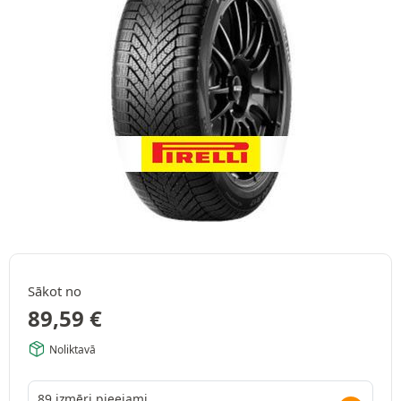
Sākot no
89,59
€
Noliktavā
89 izmēri pieejami