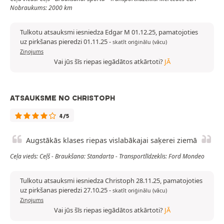
Nobraukums: 2000 km
Tulkotu atsauksmi iesniedza Edgar M 01.12.25, pamatojoties
uz pirkšanas pieredzi 01.11.25
-
skatīt oriģinālu (vācu)
Ziņojums
Vai jūs šīs riepas iegādātos atkārtoti?
JĀ
ATSAUKSME NO CHRISTOPH
4/5
Augstākās klases riepas vislabākajai saķerei ziemā
Ceļa vieds: Ceļš - Braukšana: Standarta - Transportlīdzeklis: Ford Mondeo
Tulkotu atsauksmi iesniedza Christoph 28.11.25, pamatojoties
uz pirkšanas pieredzi 27.10.25
-
skatīt oriģinālu (vācu)
Ziņojums
Vai jūs šīs riepas iegādātos atkārtoti?
JĀ