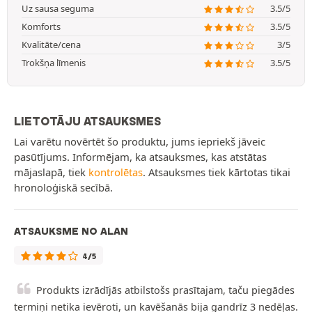
Uz sausa seguma
3.5/5
Komforts
3.5/5
Kvalitāte/cena
3/5
Trokšņa līmenis
3.5/5
LIETOTĀJU ATSAUKSMES
Lai varētu novērtēt šo produktu, jums iepriekš jāveic
pasūtījums. Informējam, ka atsauksmes, kas atstātas
mājaslapā, tiek
kontrolētas
. Atsauksmes tiek kārtotas tikai
hronoloģiskā secībā.
ATSAUKSME NO ALAN
4/5
Produkts izrādījās atbilstošs prasītajam, taču piegādes
termiņi netika ievēroti, un kavēšanās bija gandrīz 3 nedēļas.