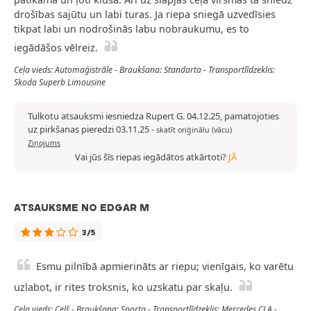
drošības sajūtu un labi turas. Ja riepa sniegā uzvedīsies
tikpat labi un nodrošinās labu nobraukumu, es to
iegādāšos vēlreiz.
Ceļa vieds: Automaģistrāle - Braukšana: Standarta - Transportlīdzeklis:
Skoda Superb Limousine
Tulkotu atsauksmi iesniedza Rupert G. 04.12.25, pamatojoties
uz pirkšanas pieredzi 03.11.25
-
skatīt oriģinālu (vācu)
Ziņojums
Vai jūs šīs riepas iegādātos atkārtoti?
JĀ
ATSAUKSME NO EDGAR M
3/5
Esmu pilnībā apmierināts ar riepu; vienīgais, ko varētu
uzlabot, ir rites troksnis, ko uzskatu par skaļu.
Ceļa vieds: Ceļš - Braukšana: Sporta - Transportlīdzeklis: Mercedes CLA -