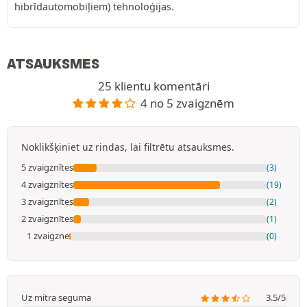
hibrīdautomobiļiem) tehnoloģijas.
ATSAUKSMES
25 klientu komentāri
4 no 5 zvaigznēm
Noklikšķiniet uz rindas, lai filtrētu atsauksmes.
5 zvaigznītes
(3)
4 zvaigznītes
(19)
3 zvaigznītes
(2)
2 zvaigznītes
(1)
1 zvaigzne
(0)
Uz mitra seguma
3.5/5