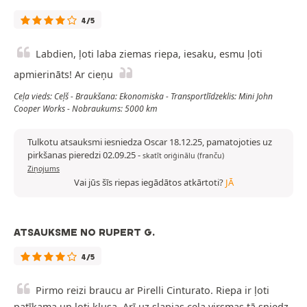
4/5
Labdien, ļoti laba ziemas riepa, iesaku, esmu ļoti
apmierināts! Ar cieņu
Ceļa vieds: Ceļš - Braukšana: Ekonomiska - Transportlīdzeklis: Mini John
Cooper Works - Nobraukums: 5000 km
Tulkotu atsauksmi iesniedza Oscar 18.12.25, pamatojoties uz
pirkšanas pieredzi 02.09.25
-
skatīt oriģinālu (franču)
Ziņojums
Vai jūs šīs riepas iegādātos atkārtoti?
JĀ
ATSAUKSME NO RUPERT G.
4/5
Pirmo reizi braucu ar Pirelli Cinturato. Riepa ir ļoti
patīkama un ļoti klusa. Arī uz slapjas ceļa virsmas tā sniedz