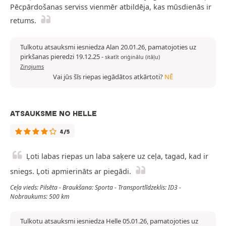
Pēcpārdošanas serviss vienmēr atbildēja, kas mūsdienās ir
retums.
Tulkotu atsauksmi iesniedza Alan 20.01.26, pamatojoties uz
pirkšanas pieredzi 19.12.25
-
skatīt oriģinālu (itāļu)
Ziņojums
Vai jūs šīs riepas iegādātos atkārtoti?
NĒ
ATSAUKSME NO HELLE
4/5
Ļoti labas riepas un laba saķere uz ceļa, tagad, kad ir
sniegs. Ļoti apmierināts ar piegādi.
Ceļa vieds: Pilsēta - Braukšana: Sporta - Transportlīdzeklis: ID3 -
Nobraukums: 500 km
Tulkotu atsauksmi iesniedza Helle 05.01.26, pamatojoties uz