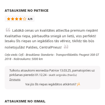
ATSAUKSME NO PATRICE
4/5
Labākā cenas un kvalitātes attiecība premium riepām!
Kvalitatīva riepa, pārbaudīta sniegā un lietū, viss perfekti!
Iesaku šīs riepas un iegādāšos tās vēlreiz, tiklīdz tās būs
nolietojušās! Paldies, CentralPneus!
Ceļa vieds: Ceļš - Braukšana: Standarta - Transportlīdzeklis: Peugeot 308 GT
2018 - Nobraukums: 5000 km
Tulkotu atsauksmi iesniedza Patrice 13.03.25, pamatojoties uz
pirkšanas pieredzi 01.12.24
-
skatīt oriģinālu (franču)
Ziņojums
Vai jūs šīs riepas iegādātos atkārtoti?
JĀ
ATSAUKSME NO ISMAIL