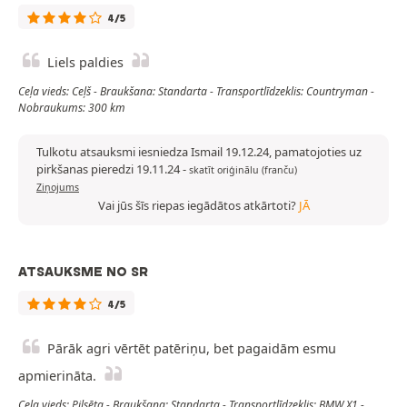
4/5
Liels paldies
Ceļa vieds: Ceļš - Braukšana: Standarta - Transportlīdzeklis: Countryman -
Nobraukums: 300 km
Tulkotu atsauksmi iesniedza Ismail 19.12.24, pamatojoties uz
pirkšanas pieredzi 19.11.24
-
skatīt oriģinālu (franču)
Ziņojums
Vai jūs šīs riepas iegādātos atkārtoti?
JĀ
ATSAUKSME NO SR
4/5
Pārāk agri vērtēt patēriņu, bet pagaidām esmu
apmierināta.
Ceļa vieds: Pilsēta - Braukšana: Standarta - Transportlīdzeklis: BMW X1 -