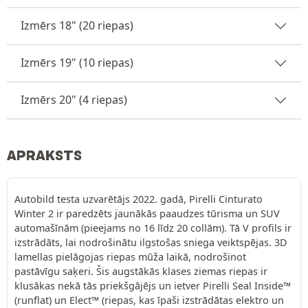
Izmērs 18" (20 riepas)
Izmērs 19" (10 riepas)
Izmērs 20" (4 riepas)
APRAKSTS
Autobild testa uzvarētājs 2022. gadā, Pirelli Cinturato
Winter 2 ir paredzēts jaunākās paaudzes tūrisma un SUV
automašīnām (pieejams no 16 līdz 20 collām). Tā V profils ir
izstrādāts, lai nodrošinātu ilgstošas sniega veiktspējas. 3D
lamellas pielāgojas riepas mūža laikā, nodrošinot
pastāvīgu saķeri. Šis augstākās klases ziemas riepas ir
klusākas nekā tās priekšgājējs un ietver Pirelli Seal Inside™
(runflat) un Elect™ (riepas, kas īpaši izstrādātas elektro un