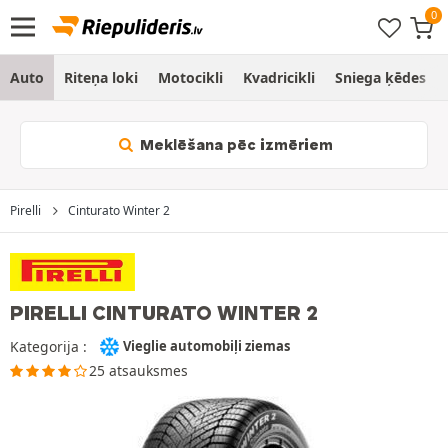
Auto
Riteņa loki
Motocikli
Kvadricikli
Sniega ķēdes
Meklēšana pēc izmēriem
Pirelli
Cinturato Winter 2
PIRELLI CINTURATO WINTER 2
Kategorija :
Vieglie automobiļi ziemas
25 atsauksmes