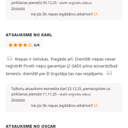
pirkšanas pieredzi 05.12.25
-
skatīt oriģinālu (dāņu)
Ziņojums
Vai jūs šīs riepas iegādātos atkārtoti?
JĀ
ATSAUKSME NO KARL
4/5
Riepas ir lieliskas. Piegāde arī. Diemžēl riepas nevar
reģistrēt Pirelli riepu garantijai (2 GADI pilna aizsardzība)!
Iemesls: diemžēl pie šī tirgotāja tas nav iespējams.
Tulkotu atsauksmi iesniedza Karl 22.12.25, pamatojoties uz
pirkšanas pieredzi 11.11.25
-
skatīt oriģinālu (vācu)
Ziņojums
Vai jūs šīs riepas iegādātos atkārtoti?
JĀ
ATSAUKSME NO OSCAR