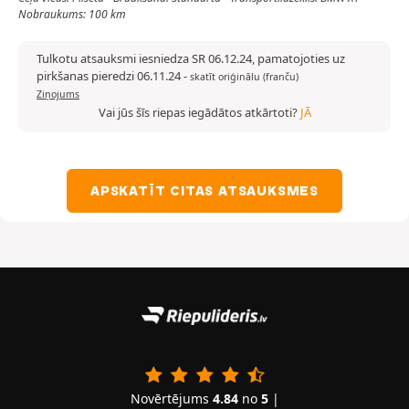
Nobraukums: 100 km
Tulkotu atsauksmi iesniedza SR 06.12.24, pamatojoties uz
pirkšanas pieredzi 06.11.24
-
skatīt oriģinālu (franču)
Ziņojums
Vai jūs šīs riepas iegādātos atkārtoti?
JĀ
APSKATĪT CITAS ATSAUKSMES
Novērtējums
4.84
no
5
|