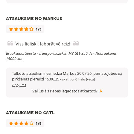
ATSAUKSME NO MARKUS
4/5
Viss lieliski, labprāt vēlreiz!
Braukšana: Sporta - Transportlīdzeklis: MB GLE 350 de - Nobraukums:
15000 km
Tulkotu atsauksmi iesniedza Markus 20.07.26, pamatojoties uz
pirkšanas pieredzi 15.06.25
-
skatīt oriģinālu (vācu)
Ziņojums
Vai jūs šīs riepas iegādātos atkārtoti?
JĀ
ATSAUKSME NO CSTL
4/5