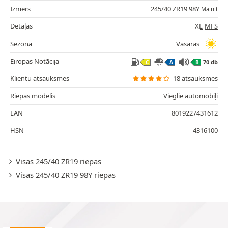
Izmērs
245/40 ZR19 98Y
Mainīt
Detaļas
XL
MFS
Sezona
Vasaras
Eiropas Notācija
70 db
C
A
B
Klientu atsauksmes
18 atsauksmes
Riepas modelis
Vieglie automobiļi
EAN
8019227431612
HSN
4316100
Visas 245/40 ZR19 riepas
Visas 245/40 ZR19 98Y riepas