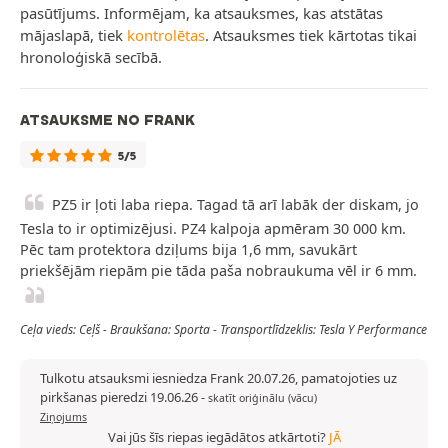
pasūtījums. Informējam, ka atsauksmes, kas atstātas
mājaslapā, tiek
kontrolētas
. Atsauksmes tiek kārtotas tikai
hronoloģiskā secībā.
ATSAUKSME NO FRANK
5/5
PZ5 ir ļoti laba riepa. Tagad tā arī labāk der diskam, jo
Tesla to ir optimizējusi. PZ4 kalpoja apmēram 30 000 km.
Pēc tam protektora dziļums bija 1,6 mm, savukārt
priekšējām riepām pie tāda paša nobraukuma vēl ir 6 mm.
Ceļa vieds: Ceļš - Braukšana: Sporta - Transportlīdzeklis: Tesla Y Performance
Tulkotu atsauksmi iesniedza Frank 20.07.26, pamatojoties uz
pirkšanas pieredzi 19.06.26
-
skatīt oriģinālu (vācu)
Ziņojums
Vai jūs šīs riepas iegādātos atkārtoti?
JĀ