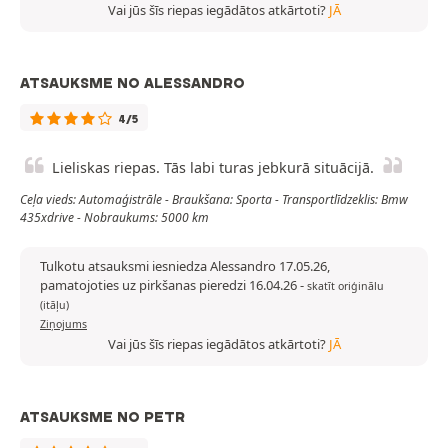
Vai jūs šīs riepas iegādātos atkārtoti?
JĀ
ATSAUKSME NO ALESSANDRO
4/5
Lieliskas riepas. Tās labi turas jebkurā situācijā.
Ceļa vieds: Automaģistrāle - Braukšana: Sporta - Transportlīdzeklis: Bmw
435xdrive - Nobraukums: 5000 km
Tulkotu atsauksmi iesniedza Alessandro 17.05.26,
pamatojoties uz pirkšanas pieredzi 16.04.26
-
skatīt oriģinālu
(itāļu)
Ziņojums
Vai jūs šīs riepas iegādātos atkārtoti?
JĀ
ATSAUKSME NO PETR