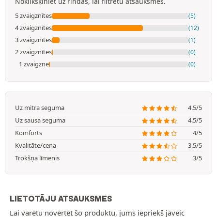
Noklikšķiniet uz rindas, lai filtrētu atsauksmes.
5 zvaigznītes
(5)
4 zvaigznītes
(12)
3 zvaigznītes
(1)
2 zvaigznītes
(0)
1 zvaigzne
(0)
Uz mitra seguma
4.5/5
Uz sausa seguma
4.5/5
Komforts
4/5
Kvalitāte/cena
3.5/5
Trokšņa līmenis
3/5
LIETOTĀJU ATSAUKSMES
Lai varētu novērtēt šo produktu, jums iepriekš jāveic