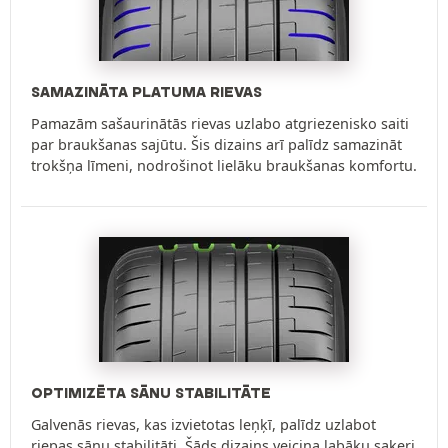
SAMAZINĀTA PLATUMA RIEVAS
Pamazām sašaurinātās rievas uzlabo atgriezenisko saiti
par braukšanas sajūtu. Šis dizains arī palīdz samazināt
trokšņa līmeni, nodrošinot lielāku braukšanas komfortu.
OPTIMIZĒTA SĀNU STABILITĀTE
Galvenās rievas, kas izvietotas leņķī, palīdz uzlabot
riepas sānu stabilitāti. Šāds dizains veicina labāku saķeri