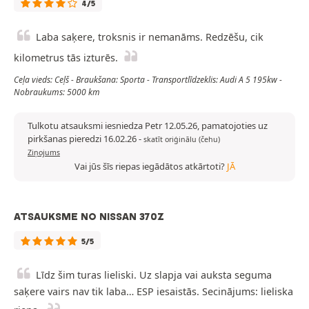
4/5
Laba saķere, troksnis ir nemanāms. Redzēšu, cik
kilometrus tās izturēs.
Ceļa vieds: Ceļš - Braukšana: Sporta - Transportlīdzeklis: Audi A 5 195kw -
Nobraukums: 5000 km
Tulkotu atsauksmi iesniedza Petr 12.05.26, pamatojoties uz
pirkšanas pieredzi 16.02.26
-
skatīt oriģinālu (čehu)
Ziņojums
Vai jūs šīs riepas iegādātos atkārtoti?
JĀ
ATSAUKSME NO NISSAN 370Z
5/5
Līdz šim turas lieliski. Uz slapja vai auksta seguma
saķere vairs nav tik laba… ESP iesaistās. Secinājums: lieliska