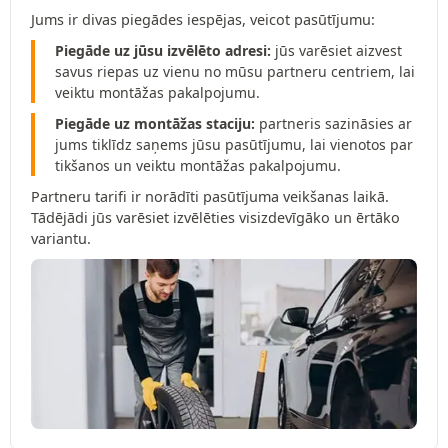
Jums ir divas piegādes iespējas, veicot pasūtījumu:
Piegāde uz jūsu izvēlēto adresi:
jūs varēsiet aizvest
savus riepas uz vienu no mūsu partneru centriem, lai
veiktu montāžas pakalpojumu.
Piegāde uz montāžas staciju:
partneris sazināsies ar
jums tiklīdz saņems jūsu pasūtījumu, lai vienotos par
tikšanos un veiktu montāžas pakalpojumu.
Partneru tarifi ir norādīti pasūtījuma veikšanas laikā.
Tādējādi jūs varēsiet izvēlēties visizdevīgāko un ērtāko
variantu.