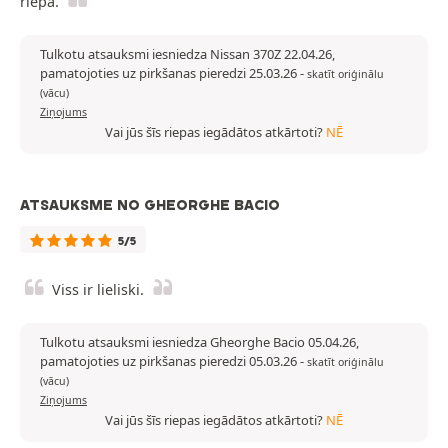
riepa.
Tulkotu atsauksmi iesniedza Nissan 370Z 22.04.26,
pamatojoties uz pirkšanas pieredzi 25.03.26
-
skatīt oriģinālu
(vācu)
Ziņojums
Vai jūs šīs riepas iegādātos atkārtoti?
NĒ
ATSAUKSME NO GHEORGHE BACIO
5/5
Viss ir lieliski.
Tulkotu atsauksmi iesniedza Gheorghe Bacio 05.04.26,
pamatojoties uz pirkšanas pieredzi 05.03.26
-
skatīt oriģinālu
(vācu)
Ziņojums
Vai jūs šīs riepas iegādātos atkārtoti?
NĒ