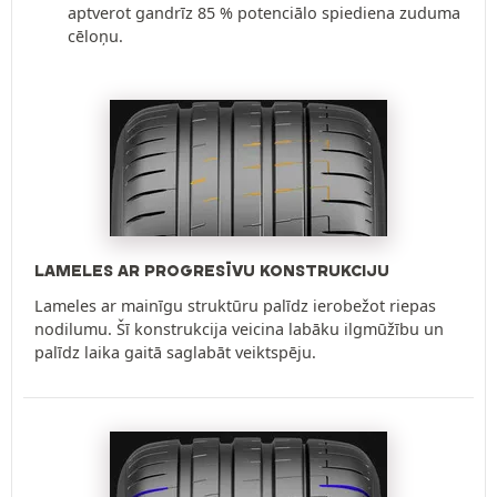
aptverot gandrīz 85 % potenciālo spiediena zuduma
cēloņu.
LAMELES AR PROGRESĪVU KONSTRUKCIJU
Lameles ar mainīgu struktūru palīdz ierobežot riepas
nodilumu. Šī konstrukcija veicina labāku ilgmūžību un
palīdz laika gaitā saglabāt veiktspēju.