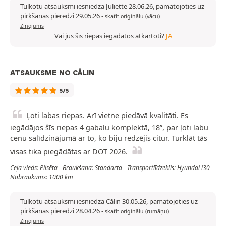
Tulkotu atsauksmi iesniedza Juliette 28.06.26, pamatojoties uz
pirkšanas pieredzi 29.05.26
-
skatīt oriģinālu (vācu)
Ziņojums
Vai jūs šīs riepas iegādātos atkārtoti?
JĀ
ATSAUKSME NO CĂLIN
5/5
Ļoti labas riepas. Arī vietne piedāvā kvalitāti. Es
iegādājos šīs riepas 4 gabalu komplektā, 18”, par ļoti labu
cenu salīdzinājumā ar to, ko biju redzējis citur. Turklāt tās
visas tika piegādātas ar DOT 2026.
Ceļa vieds: Pilsēta - Braukšana: Standarta - Transportlīdzeklis: Hyundai i30 -
Nobraukums: 1000 km
Tulkotu atsauksmi iesniedza Călin 30.05.26, pamatojoties uz
pirkšanas pieredzi 28.04.26
-
skatīt oriģinālu (rumāņu)
Ziņojums