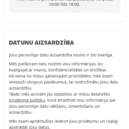
10:00 līdz 18:00.
DATUNU AIZSARDZĪBA
Jūsu personīgo datu aizsardzība mums ir ļoti svarīga.
Mēs piešķiram lielu nozīmi visu informācijas, ko
kopīgojat ar mums, konfidencialitātei un drošībai.
Kā viena no mūsu galvenajām prioritātēm, mēs esam
ieviesuši stingrus pasākumus, lai nodrošinātu jūsu datu
aizsardzību.
Tāpēc mēs aicinām jūs iepazīties ar mūsu detalizēto
privātuma politiku
, kurā atradīsiet visu informāciju par
jūsu personīgo datu vākšanu, izmantošanu un
aizsardzību.
Mēs esam apņēmušies ievērot jūsu privātumu un rūpīgi
apstrādāt jūsu datus.