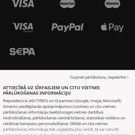
Turpiniet pārlūkošanu, nepiekrītot >
ATTIECĪBĀ UZ SĪKFAILIEM UN CITU VIETNES
PĀRLŪKOŠANAS INFORMĀCIJU
Riepulideris.lv (AD TYRES) un tā partneri (Google, Hotjar, Microsoft)
izmanto pieslēgšanās apstiprinājumus (cookies) un citu vietnes
pārlūkošanas informāciju (webstorage) vietnes darbības
nodrošināšanai, pārlūkošanas vienkāršošanai, statistikas nolūkos un
reklāmas kampaņu personalizēšanai. Sīkfaili un cita vietnes
pārlūkošanas informācija tiek uzglabāta jūsu ierīcē, tā var saturēt