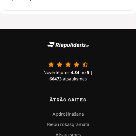
Novērtējums
4.84
no
5
|
66473
atsauksmes
ĀTRĀS SAITES
Apdrošināšana
Riepu rokasgrāmata
Atsauksmes