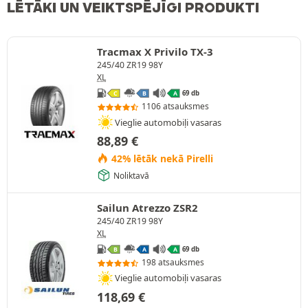
LĒTĀKI UN VEIKTSPĒJĪGI PRODUKTI
Tracmax X Privilo TX-3
245/40 ZR19 98Y
XL
69 db
C
B
A
1106 atsauksmes
Vieglie automobiļi vasaras
88,89
€
42% lētāk nekā Pirelli
Noliktavā
Sailun Atrezzo ZSR2
245/40 ZR19 98Y
XL
69 db
B
A
A
198 atsauksmes
Vieglie automobiļi vasaras
118,69
€