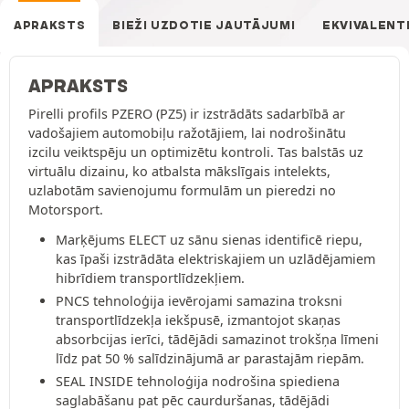
APRAKSTS
BIEŽI UZDOTIE JAUTĀJUMI
EKVIVALENT
APRAKSTS
Pirelli profils PZERO (PZ5) ir izstrādāts sadarbībā ar
vadošajiem automobiļu ražotājiem, lai nodrošinātu
izcilu veiktspēju un optimizētu kontroli. Tas balstās uz
virtuālu dizainu, ko atbalsta mākslīgais intelekts,
uzlabotām savienojumu formulām un pieredzi no
Motorsport.
Marķējums ELECT uz sānu sienas identificē riepu,
kas īpaši izstrādāta elektriskajiem un uzlādējamiem
hibrīdiem transportlīdzekļiem.
PNCS tehnoloģija ievērojami samazina troksni
transportlīdzekļa iekšpusē, izmantojot skaņas
absorbcijas ierīci, tādējādi samazinot trokšņa līmeni
līdz pat 50 % salīdzinājumā ar parastajām riepām.
SEAL INSIDE tehnoloģija nodrošina spiediena
saglabāšanu pat pēc caurduršanas, tādējādi