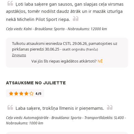
Ļoti laba saķere gan sausos, gan slapjas ceļa virsmas
apstākļos, tomēr nodilst daudz ātrāk un ir mazāk izturīga
nekā Michelin Pilot Sport riepa.
Ceļa vieds: Kalni - Braukšana: Sporta - Nobraukums: 12000 km
Tulkotu atsauksmi iesniedza CSTL 29.06.26, pamatojoties uz
pirkšanas pieredzi 30.06.25
-
skatīt oriģinālu (franču)
Ziņojums
Vai jūs šīs riepas iegādātos atkārtoti?
NĒ
ATSAUKSME NO JULIETTE
4/5
Laba saķere, trokšņa līmenis ir pieņemams.
Ceļa vieds: Automaģistrāle - Braukšana: Sporta - Transportlīdzeklis: SL400 -
Nobraukums: 1000 km