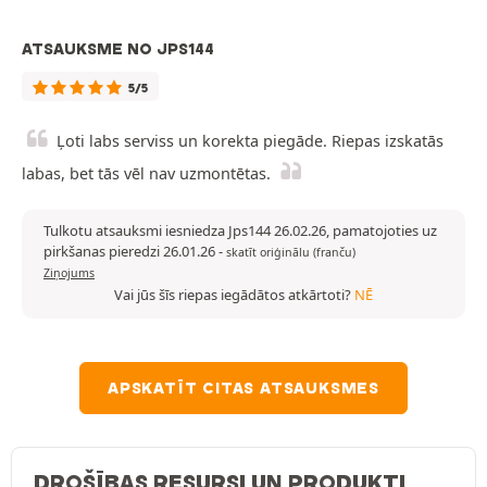
ATSAUKSME NO JPS144
5/5
Ļoti labs serviss un korekta piegāde. Riepas izskatās
labas, bet tās vēl nav uzmontētas.
Tulkotu atsauksmi iesniedza Jps144 26.02.26, pamatojoties uz
pirkšanas pieredzi 26.01.26
-
skatīt oriģinālu (franču)
Ziņojums
Vai jūs šīs riepas iegādātos atkārtoti?
NĒ
APSKATĪT CITAS ATSAUKSMES
DROŠĪBAS RESURSI UN PRODUKTI