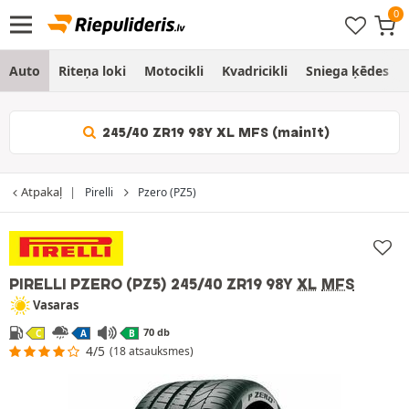
Auto
Riteņa loki
Motocikli
Kvadricikli
Sniega ķēdes
245/40 ZR19 98Y XL MFS (mainīt)
Atpakaļ
Pirelli
Pzero (PZ5)
PIRELLI PZERO (PZ5)
245/40 ZR19 98Y
XL
MFS
Vasaras
70 db
C
A
B
4/5
(18 atsauksmes)