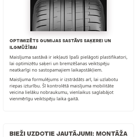
OPTIMIZĒTS GUMIJAS SASTĀVS SAĶEREI UN
ILGMŪŽĪBAI
Maisījuma sastāvā ir iekļauti īpaši pielāgoti plastifikatori,
lai optimizētu saķeri un bremzēšanas veiktspēju
neatkarīgi no sastopamajiem laikapstākļiem.
Maisījuma formulējums ir izstrādāts arī, lai uzlabotu
riepas izturību. Šī kontrolētā maisījuma mobilitāte
veicina lielāku nobraukumu, vienlaikus saglabājot
vienmērīgu veiktspēju laika gaitā.
BIEŽI UZDOTIE JAUTĀJUMI: MONTĀŽA