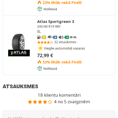
23% lētāk nekā Pirelli
Noliktavā
Atlas Sportgreen 3
245/40 R19 98Y
XL
68 db
C
B
A
32 atsauksmes
Vieglie automobiļi vasaras
72,99
€
53% lētāk nekā Pirelli
Noliktavā
ATSAUKSMES
18 klientu komentāri
4 no 5 zvaigznēm