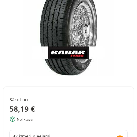
Sākot no
58,19
€
Noliktavā
42 izmēri pieejami