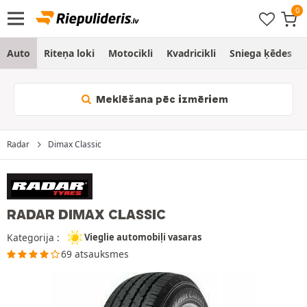
Auto
Riteņa loki
Motocikli
Kvadricikli
Sniega ķēdes
Meklēšana pēc izmēriem
Radar
Dimax Classic
RADAR DIMAX CLASSIC
Kategorija :
Vieglie automobiļi vasaras
69 atsauksmes