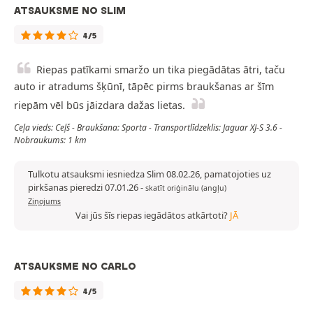
ATSAUKSME NO SLIM
4/5
Riepas patīkami smaržo un tika piegādātas ātri, taču
auto ir atradums šķūnī, tāpēc pirms braukšanas ar šīm
riepām vēl būs jāizdara dažas lietas.
Ceļa vieds: Ceļš - Braukšana: Sporta - Transportlīdzeklis: Jaguar XJ-S 3.6 -
Nobraukums: 1 km
Tulkotu atsauksmi iesniedza Slim 08.02.26, pamatojoties uz
pirkšanas pieredzi 07.01.26
-
skatīt oriģinālu (angļu)
Ziņojums
Vai jūs šīs riepas iegādātos atkārtoti?
JĀ
ATSAUKSME NO CARLO
4/5