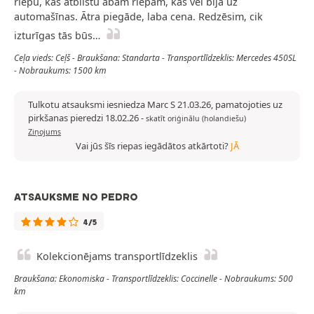
riepu, kas atbilstu abām riepām, kas vēl bija uz
automašīnas. Ātra piegāde, laba cena. Redzēsim, cik
izturīgas tās būs…
Ceļa vieds: Ceļš - Braukšana: Standarta - Transportlīdzeklis: Mercedes 450SL
- Nobraukums: 1500 km
Tulkotu atsauksmi iesniedza Marc S 21.03.26, pamatojoties uz
pirkšanas pieredzi 18.02.26
-
skatīt oriģinālu (holandiešu)
Ziņojums
Vai jūs šīs riepas iegādātos atkārtoti?
JĀ
ATSAUKSME NO PEDRO
4/5
Kolekcionējams transportlīdzeklis
Braukšana: Ekonomiska - Transportlīdzeklis: Coccinelle - Nobraukums: 500
km