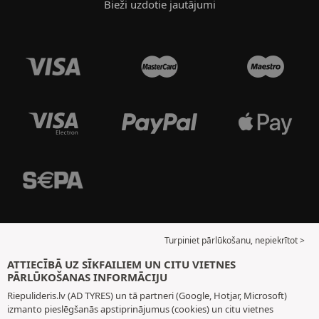
Bieži uzdotie jautājumi
Turpiniet pārlūkošanu, nepiekrītot >
ATTIECĪBĀ UZ SĪKFAILIEM UN CITU VIETNES
PĀRLŪKOŠANAS INFORMĀCIJU
Riepulideris.lv (AD TYRES) un tā partneri (Google, Hotjar, Microsoft)
izmanto pieslēgšanās apstiprinājumus (cookies) un citu vietnes