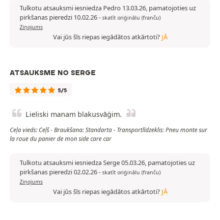
Tulkotu atsauksmi iesniedza Pedro 13.03.26, pamatojoties uz
pirkšanas pieredzi 10.02.26
-
skatīt oriģinālu (franču)
Ziņojums
Vai jūs šīs riepas iegādātos atkārtoti?
JĀ
ATSAUKSME NO SERGE
5/5
Lieliski manam blakusvāģim.
Ceļa vieds: Ceļš - Braukšana: Standarta - Transportlīdzeklis: Pneu monte sur
la roue du panier de mon side care car
Tulkotu atsauksmi iesniedza Serge 05.03.26, pamatojoties uz
pirkšanas pieredzi 02.02.26
-
skatīt oriģinālu (franču)
Ziņojums
Vai jūs šīs riepas iegādātos atkārtoti?
JĀ