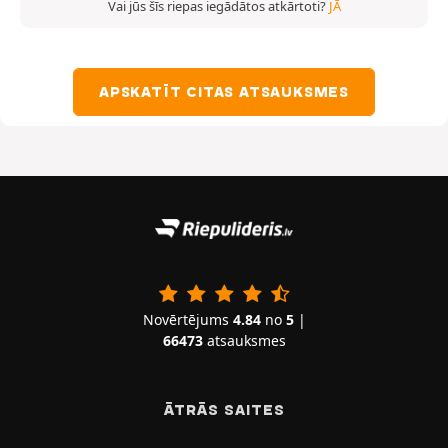
Vai jūs šīs riepas iegādātos atkārtoti?
JĀ
APSKATĪT CITAS ATSAUKSMES
Novērtējums
4.84
no
5
|
66473
atsauksmes
ĀTRĀS SAITES