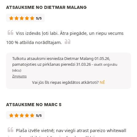
ATSAUKSME NO DIETMAR MALANG
5/5
Viss izdevās ļoti labi. Ātra piegāde, un riepu vecums
100 % atbilda norādītajam.
Tulkotu atsauksmi iesniedza Dietmar Malang 01.05.26,
pamatojoties uz pirkšanas pieredzi 31.03.26
-
skatīt oriģinālu
(vācu)
Ziņojums
Vai jūs šīs riepas iegādātos atkārtoti?
NĒ
ATSAUKSME NO MARC S
5/5
Plaša izvēle vietnē; nav viegli atrast pareizo whitewall