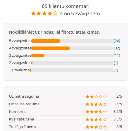
69 klientu komentāri
4 no 5 zvaigznēm
Noklikšķiniet uz rindas, lai filtrētu atsauksmes.
5 zvaigznītes
(24)
4 zvaigznītes
(32)
3 zvaigznītes
(11)
2 zvaigznītes
(1)
1 zvaigzne
(1)
Uz mitra seguma
2/5
Uz sausa seguma
3.5/5
Komforts
3.5/5
Kvalitāte/cena
3.5/5
Trokšņa līmenis
3/5