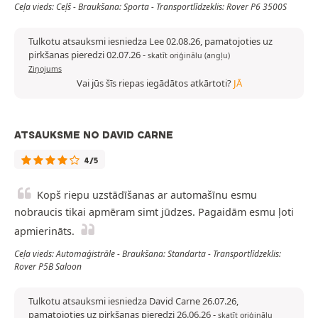
Ceļa vieds: Ceļš - Braukšana: Sporta - Transportlīdzeklis: Rover P6 3500S
Tulkotu atsauksmi iesniedza Lee 02.08.26, pamatojoties uz
pirkšanas pieredzi 02.07.26
-
skatīt oriģinālu (angļu)
Ziņojums
Vai jūs šīs riepas iegādātos atkārtoti?
JĀ
ATSAUKSME NO DAVID CARNE
4/5
Kopš riepu uzstādīšanas ar automašīnu esmu
nobraucis tikai apmēram simt jūdzes. Pagaidām esmu ļoti
apmierināts.
Ceļa vieds: Automaģistrāle - Braukšana: Standarta - Transportlīdzeklis:
Rover P5B Saloon
Tulkotu atsauksmi iesniedza David Carne 26.07.26,
pamatojoties uz pirkšanas pieredzi 26.06.26
-
skatīt oriģinālu