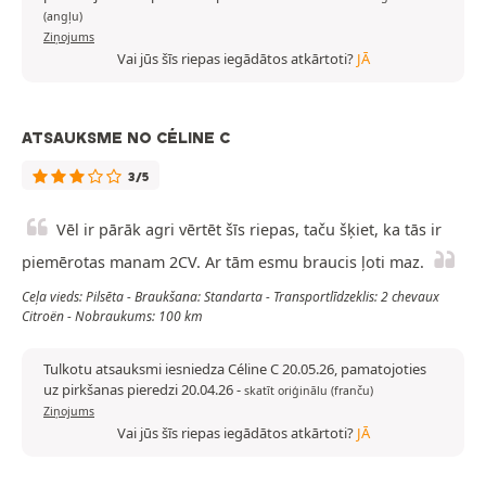
(angļu)
Ziņojums
Vai jūs šīs riepas iegādātos atkārtoti?
JĀ
ATSAUKSME NO CÉLINE C
3/5
Vēl ir pārāk agri vērtēt šīs riepas, taču šķiet, ka tās ir
piemērotas manam 2CV. Ar tām esmu braucis ļoti maz.
Ceļa vieds: Pilsēta - Braukšana: Standarta - Transportlīdzeklis: 2 chevaux
Citroën - Nobraukums: 100 km
Tulkotu atsauksmi iesniedza Céline C 20.05.26, pamatojoties
uz pirkšanas pieredzi 20.04.26
-
skatīt oriģinālu (franču)
Ziņojums
Vai jūs šīs riepas iegādātos atkārtoti?
JĀ