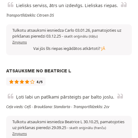
Lielisks serviss, ātrs un izdevīgs. Lieliskas riepas.
Transportlīdzeklis: Citroen DS
Tulkotu atsauksmi iesniedza Carlo 03.01.26, pamatojoties uz
pirkšanas pieredzi 03.12.25
-
skatīt oriģinālu (itāļu)
Ziņojums
Vai jūs šīs riepas iegādātos atkārtoti?
JĀ
ATSAUKSME NO BEATRICE L
4/5
Ļoti labi un patīkami pārsteigts par balto joslu.
Ceļa vieds: Ceļš - Braukšana: Standarta - Transportlīdzeklis: 2cv
Tulkotu atsauksmi iesniedza Beatrice L 30.10.25, pamatojoties
uz pirkšanas pieredzi 29.09.25
-
skatīt oriģinālu (franču)
Ziņojums