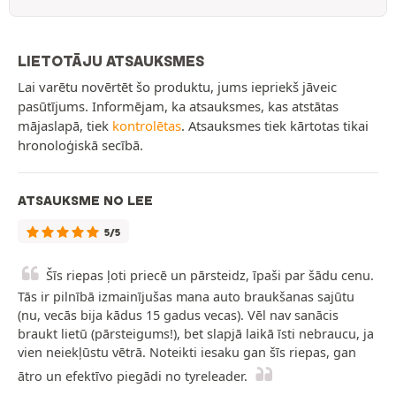
LIETOTĀJU ATSAUKSMES
Lai varētu novērtēt šo produktu, jums iepriekš jāveic
pasūtījums. Informējam, ka atsauksmes, kas atstātas
mājaslapā, tiek
kontrolētas
. Atsauksmes tiek kārtotas tikai
hronoloģiskā secībā.
ATSAUKSME NO LEE
5/5
Šīs riepas ļoti priecē un pārsteidz, īpaši par šādu cenu.
Tās ir pilnībā izmainījušas mana auto braukšanas sajūtu
(nu, vecās bija kādus 15 gadus vecas). Vēl nav sanācis
braukt lietū (pārsteigums!), bet slapjā laikā īsti nebraucu, ja
vien neiekļūstu vētrā. Noteikti iesaku gan šīs riepas, gan
ātro un efektīvo piegādi no tyreleader.