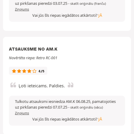
uz pirkšanas pieredzi 03.07.25
-
skatīt oriģinālu (franču)
Ziņojums
Vai jūs šīs riepas iegādātos atkārtoti?
JĀ
ATSAUKSME NO AM.K
Novērtēta riepa: Retro RC-001
4/5
Ļoti ieteicams. Paldies.
Tulkotu atsauksmi iesniedza AM.K 06.08.25, pamatojoties
uz pirkšanas pieredzi 07.07.25
-
skatīt oriģinālu (vācu)
Ziņojums
Vai jūs šīs riepas iegādātos atkārtoti?
JĀ