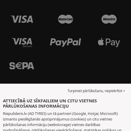
Turpiniet pārlūkošanu, nepiekrītot >
ATTIECĪBĀ UZ SĪKFAILIEM UN CITU VIETNES
PĀRLŪKOŠANAS INFORMĀCIJU
Riepulideris.lv (AD TYRES) un tā partneri (Google, Hotjar, Microsoft)
izmanto pieslēgšanās apstiprinājumus (cookies) un citu vietnes
pārlūkošanas informāciju (webstorage) vietnes darbības
nodrošināšanai, pārlūkošanas vienkāršošanai, statistikas nolūkos un