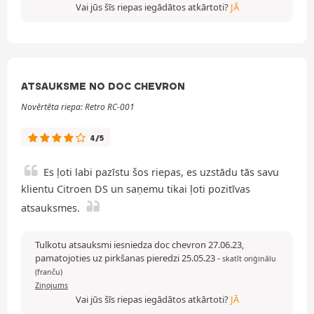
Vai jūs šīs riepas iegādātos atkārtoti?
JĀ
ATSAUKSME NO DOC CHEVRON
Novērtēta riepa: Retro RC-001
4/5
Es ļoti labi pazīstu šos riepas, es uzstādu tās savu
klientu Citroen DS un saņemu tikai ļoti pozitīvas
atsauksmes.
Tulkotu atsauksmi iesniedza doc chevron 27.06.23,
pamatojoties uz pirkšanas pieredzi 25.05.23
-
skatīt oriģinālu
(franču)
Ziņojums
Vai jūs šīs riepas iegādātos atkārtoti?
JĀ