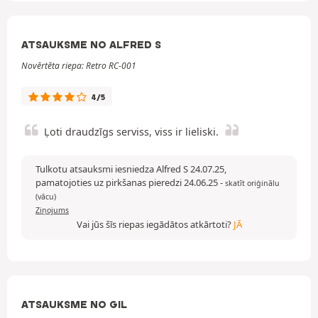
ATSAUKSME NO ALFRED S
Novērtēta riepa: Retro RC-001
4/5
Ļoti draudzīgs serviss, viss ir lieliski.
Tulkotu atsauksmi iesniedza Alfred S 24.07.25,
pamatojoties uz pirkšanas pieredzi 24.06.25
-
skatīt oriģinālu
(vācu)
Ziņojums
Vai jūs šīs riepas iegādātos atkārtoti?
JĀ
ATSAUKSME NO GIL