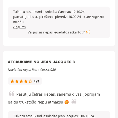
Tulkotu atsauksmi iesniedza Carneau 12.10.24,
pamatojoties uz pirkšanas pieredzi 10.09.24
-
skatīt oriģinālu
(franču)
Ziņojums
Vai jūs šīs riepas iegādātos atkārtoti?
NĒ
ATSAUKSME NO JEAN JACQUES S
Novērtēta riepa: Retro Classic 080
4/5
Pasūtīju četras riepas, saņēmu divas, joprojām
gaidu trūkstošo riepu atmaksu 😡
Tulkotu atsauksmi iesniedza Jean Jacques S 06.10.24,