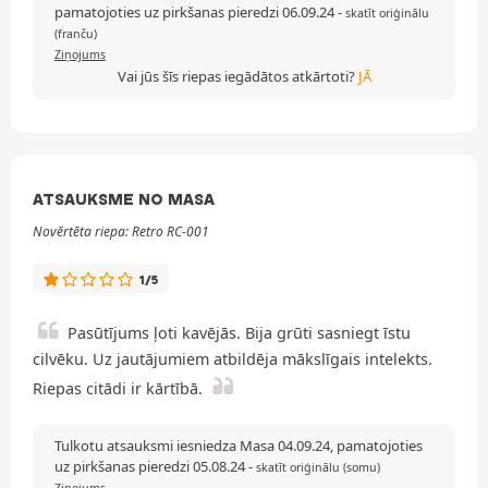
pamatojoties uz pirkšanas pieredzi 06.09.24
-
skatīt oriģinālu
(franču)
Ziņojums
Vai jūs šīs riepas iegādātos atkārtoti?
JĀ
ATSAUKSME NO MASA
Novērtēta riepa: Retro RC-001
1/5
Pasūtījums ļoti kavējās. Bija grūti sasniegt īstu
cilvēku. Uz jautājumiem atbildēja mākslīgais intelekts.
Riepas citādi ir kārtībā.
Tulkotu atsauksmi iesniedza Masa 04.09.24, pamatojoties
uz pirkšanas pieredzi 05.08.24
-
skatīt oriģinālu (somu)