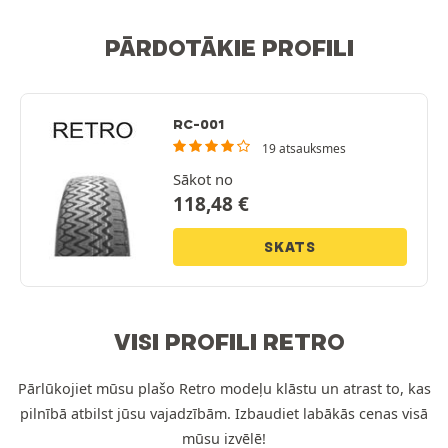
PĀRDOTĀKIE PROFILI
RC-001
19 atsauksmes
Sākot no
118,48
€
SKATS
VISI PROFILI RETRO
Pārlūkojiet mūsu plašo Retro modeļu klāstu un atrast to, kas
pilnībā atbilst jūsu vajadzībām. Izbaudiet labākās cenas visā
mūsu izvēlē!