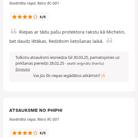
Novērtēta riepa: Retro RC-001
4/5
Riepas ar tādu pašu protektora rakstu kā Michelin,
bet daudz lētākas. Redzēsim lietošanas laikā.
Tulkotu atsauksmi iesniedza Gil 30.03.25, pamatojoties uz
pirkšanas pieredzi 28.02.25
-
skatīt oriģinālu (franču)
Ziņojums
Vai jūs šīs riepas iegādātos atkārtoti?
JĀ
ATSAUKSME NO PHIPHI
Novērtēta riepa: Retro RC-001
4/5