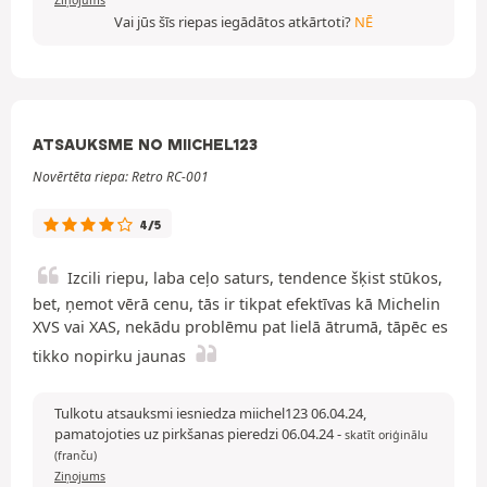
Ziņojums
Vai jūs šīs riepas iegādātos atkārtoti?
NĒ
ATSAUKSME NO MIICHEL123
Novērtēta riepa: Retro RC-001
4/5
Izcili riepu, laba ceļo saturs, tendence šķist stūkos,
bet, ņemot vērā cenu, tās ir tikpat efektīvas kā Michelin
XVS vai XAS, nekādu problēmu pat lielā ātrumā, tāpēc es
tikko nopirku jaunas
Tulkotu atsauksmi iesniedza miichel123 06.04.24,
pamatojoties uz pirkšanas pieredzi 06.04.24
-
skatīt oriģinālu
(franču)
Ziņojums