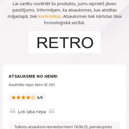
Lai varētu novērtēt šo produktu, jums iepriekš jāveic
pasūtījums. Informējam, ka atsauksmes, kas atstātas
mājaslapā, tiek
kontrolētas
. Atsauksmes tiek kārtotas tikai
hronoloģiskā secībā.
ATSAUKSME NO HENRI
Novērtēta riepa: Retro RC-001
4/5
Ļoti laba riepa
Tulkotu atsauksmi iesniedza Henri 18.08.25, pamatojoties