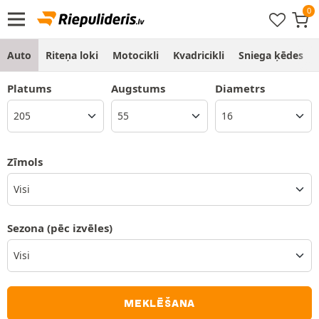
Auto
Riteņa loki
Motocikli
Kvadricikli
Sniega ķēdes
Platums
Augstums
Diametrs
Zīmols
Visi
Sezona
(pēc izvēles)
MEKLĒŠANA