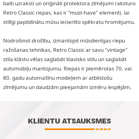
balti uzraksti un oriģināli protektora zīmējumi raksturo
Retro Classic riepas, kas ir "must-have" elementi, lai
stilīgi papildinātu mūsu iecienīto spēkratu hromējumu.
Nodrošinot drošību, izmantojot mūsdienīgas riepu
ražošanas tehnikas, Retro Classic ar savu "vintage"
stila klāstu vēlas saglabāt klasisko stilu un saglabāt
automobiļu mantojumu. Riepas ir piemērotas 70. vai
80. gadu automašīnu modeļiem ar atbilstošu
zīmējumu un daudzām pieejamām izmēru iespējām.
KLIENTU ATSAUKSMES