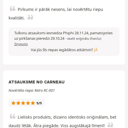
Pirkums ir pārāk nesens, lai novērtētu riepu
kvalitāti.
Tulkotu atsauksmi iesniedza Phiphi 28.11.24, pamatojoties
uz pirkšanas pieredzi 29.10.24
-
skatīt oriģinālu (franču)
Ziņojums
Vai jūs šīs riepas iegādātos atkārtoti?
JĀ
ATSAUKSME NO CARNEAU
Novērtēta riepa: Retro RC-001
5/5
Lielisks produkts, dizains identisks oriģinālam, bet
daudz lētāk. Ātra piegāde. Viss augstākajā līmenī!