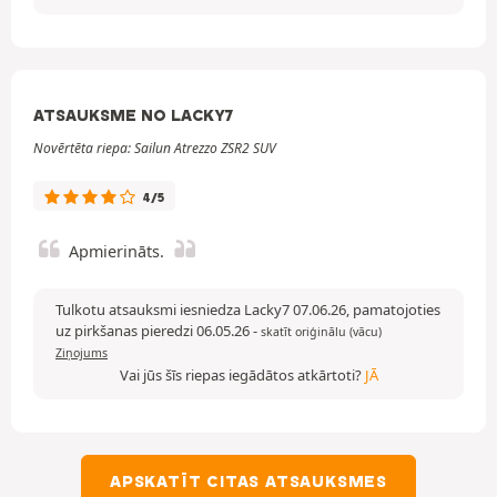
ATSAUKSME NO LACKY7
Novērtēta riepa: Sailun Atrezzo ZSR2 SUV
4/5
Apmierināts.
Tulkotu atsauksmi iesniedza Lacky7 07.06.26, pamatojoties
uz pirkšanas pieredzi 06.05.26
-
skatīt oriģinālu (vācu)
Ziņojums
Vai jūs šīs riepas iegādātos atkārtoti?
JĀ
APSKATĪT CITAS ATSAUKSMES