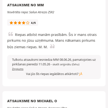
ATSAUKSME NO MM
Novērtēta riepa: Sailun Atrezzo ZSR2
4/5
Riepas atbilst manām prasībām. Šis ir mans otrais
pirkums no jūsu uzņēmuma. Mans nākamais pirkums
būs ziemas riepas. M. M.
Tulkotu atsauksmi iesniedza MM 08.06.26, pamatojoties uz
pirkšanas pieredzi 11.05.26
-
skatīt oriģinālu (čehu)
Ziņojums
Vai jūs šīs riepas iegādātos atkārtoti?
JĀ
ATSAUKSME NO MICHAEL O