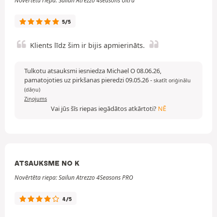
Novērtēta riepa: Sailun Atrezzo 4seasons Ultra
5/5
Klients līdz šim ir bijis apmierināts.
Tulkotu atsauksmi iesniedza Michael O 08.06.26,
pamatojoties uz pirkšanas pieredzi 09.05.26
-
skatīt oriģinālu
(dāņu)
Ziņojums
Vai jūs šīs riepas iegādātos atkārtoti?
NĒ
ATSAUKSME NO K
Novērtēta riepa: Sailun Atrezzo 4Seasons PRO
4/5