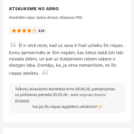
ATSAUKSME NO ARNO
Novērtēta riepa: Sailun Atrezzo 4Seasons PRO
4/5
Šī ir otrā reize, kad uz sava X-Trail uzlieku šīs riepas.
Esmu apmierināts ar šīm riepām, kas lietus laikā ļoti labi
novada ūdeni, un pat uz dubļainiem ceļiem saķere ir
diezgan laba. Domāju, ka, ja cena nemainīsies, es šīs
riepas ieteiktu.
Tulkotu atsauksmi iesniedza Arno 09.06.26, pamatojoties
uz pirkšanas pieredzi 05.05.26
-
skatīt oriģinālu (franču)
Ziņojums
Vai jūs šīs riepas iegādātos atkārtoti?
JĀ