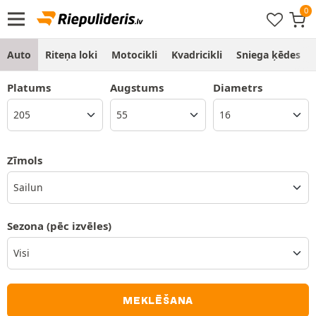
Auto
Riteņa loki
Motocikli
Kvadricikli
Sniega ķēdes
Platums
Augstums
Diametrs
Zīmols
Sailun
Sezona
(pēc izvēles)
MEKLĒŠANA