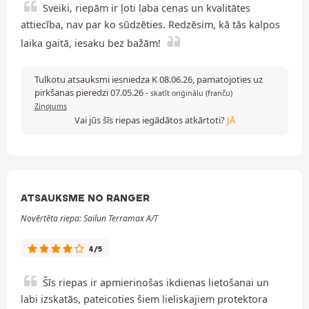
Sveiki, riepām ir ļoti laba cenas un kvalitātes
attiecība, nav par ko sūdzēties. Redzēsim, kā tās kalpos
laika gaitā, iesaku bez bažām!
Tulkotu atsauksmi iesniedza K 08.06.26, pamatojoties uz
pirkšanas pieredzi 07.05.26
-
skatīt oriģinālu (franču)
Ziņojums
Vai jūs šīs riepas iegādātos atkārtoti?
JĀ
ATSAUKSME NO RANGER
Novērtēta riepa: Sailun Terramax A/T
4/5
Šīs riepas ir apmierinošas ikdienas lietošanai un
labi izskatās, pateicoties šiem lieliskajiem protektora