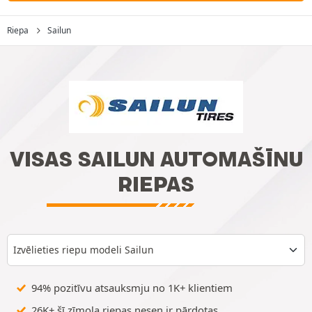
Riepa
Sailun
VISAS SAILUN AUTOMAŠĪNU
RIEPAS
Izvēlieties riepu modeli Sailun
94% pozitīvu atsauksmju no 1K+ klientiem
26K+ šī zīmola riepas nesen ir pārdotas