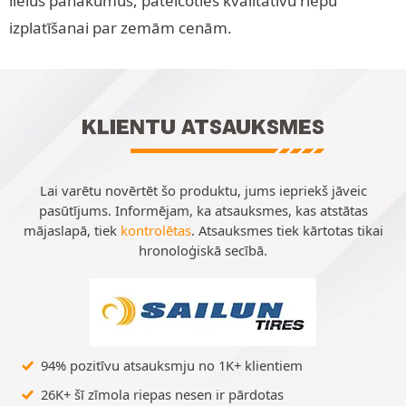
lielus panākumus, pateicoties kvalitatīvu riepu
izplatīšanai par zemām cenām.
KLIENTU ATSAUKSMES
Lai varētu novērtēt šo produktu, jums iepriekš jāveic
pasūtījums. Informējam, ka atsauksmes, kas atstātas
mājaslapā, tiek
kontrolētas
. Atsauksmes tiek kārtotas tikai
hronoloģiskā secībā.
94% pozitīvu atsauksmju no 1K+ klientiem
26K+ šī zīmola riepas nesen ir pārdotas