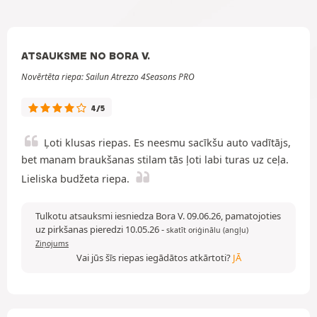
ATSAUKSME NO BORA V.
Novērtēta riepa: Sailun Atrezzo 4Seasons PRO
4/5
Ļoti klusas riepas. Es neesmu sacīkšu auto vadītājs,
bet manam braukšanas stilam tās ļoti labi turas uz ceļa.
Lieliska budžeta riepa.
Tulkotu atsauksmi iesniedza Bora V. 09.06.26, pamatojoties
uz pirkšanas pieredzi 10.05.26
-
skatīt oriģinālu (angļu)
Ziņojums
Vai jūs šīs riepas iegādātos atkārtoti?
JĀ