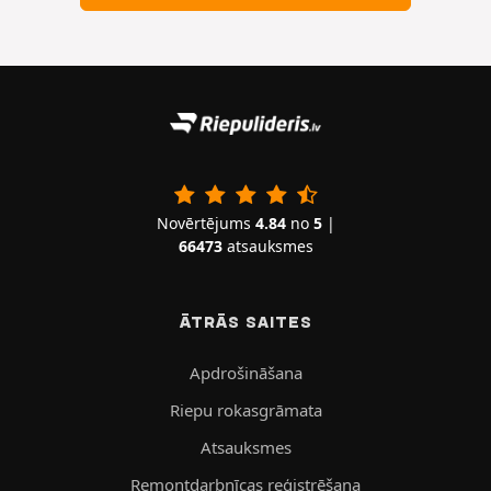
Novērtējums
4.84
no
5
|
66473
atsauksmes
ĀTRĀS SAITES
Apdrošināšana
Riepu rokasgrāmata
Atsauksmes
Remontdarbnīcas reģistrēšana