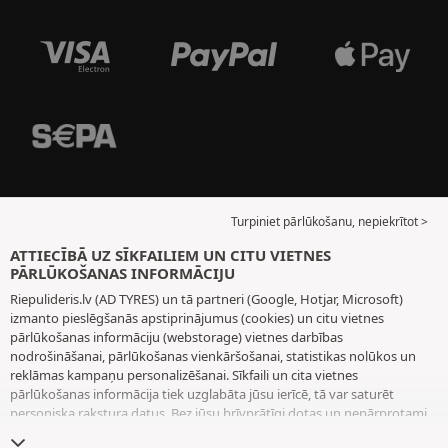
Turpiniet pārlūkošanu, nepiekrītot >
ATTIECĪBĀ UZ SĪKFAILIEM UN CITU VIETNES
PĀRLŪKOŠANAS INFORMĀCIJU
Riepulideris.lv (AD TYRES) un tā partneri (Google, Hotjar, Microsoft)
izmanto pieslēgšanās apstiprinājumus (cookies) un citu vietnes
pārlūkošanas informāciju (webstorage) vietnes darbības
nodrošināšanai, pārlūkošanas vienkāršošanai, statistikas nolūkos un
reklāmas kampaņu personalizēšanai. Sīkfaili un cita vietnes
pārlūkošanas informācija tiek uzglabāta jūsu ierīcē, tā var saturēt
personiska rakstura datus. Bez jūsu brīvprātīgi dotas un nepārprotami
paustas piekrišanas mēs neizvietojam nekādus sīkfailus vai citu vietnes