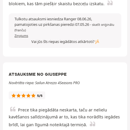
blokiem, kas tām piešķir skaistu bezceļu izskatu.
Tulkotu atsauksmi iesniedza Ranger 08.06.26,
pamatojoties uz pirkšanas pieredzi 07.05.26
-
skatīt oriģinālu
(franču)
Ziņojums
Vai jūs šīs riepas iegādātos atkārtoti?
JĀ
ATSAUKSME NO GIUSEPPE
Novērtēta riepa: Sailun Atrezzo 4Seasons PRO
5/5
Prece tika piegādāta neskarta, taču ar nelielu
kavēšanos salīdzinājumā ar to, kas tika norādīts iegādes
brīdī, lai gan līgumā noteiktajā termiņā.