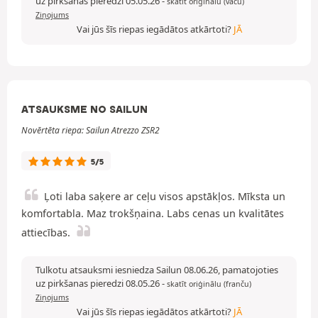
uz pirkšanas pieredzi 05.05.26
-
skatīt oriģinālu (vācu)
Ziņojums
Vai jūs šīs riepas iegādātos atkārtoti?
JĀ
ATSAUKSME NO SAILUN
Novērtēta riepa: Sailun Atrezzo ZSR2
5/5
Ļoti laba saķere ar ceļu visos apstākļos. Mīksta un
komfortabla. Maz trokšņaina. Labs cenas un kvalitātes
attiecības.
Tulkotu atsauksmi iesniedza Sailun 08.06.26, pamatojoties
uz pirkšanas pieredzi 08.05.26
-
skatīt oriģinālu (franču)
Ziņojums
Vai jūs šīs riepas iegādātos atkārtoti?
JĀ