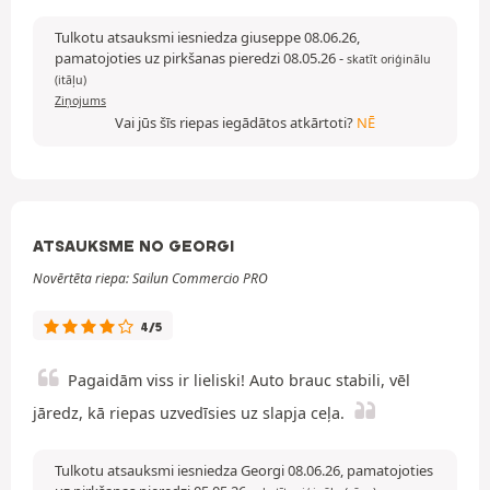
Tulkotu atsauksmi iesniedza giuseppe 08.06.26,
pamatojoties uz pirkšanas pieredzi 08.05.26
-
skatīt oriģinālu
(itāļu)
Ziņojums
Vai jūs šīs riepas iegādātos atkārtoti?
NĒ
ATSAUKSME NO GEORGI
Novērtēta riepa: Sailun Commercio PRO
4/5
Pagaidām viss ir lieliski! Auto brauc stabili, vēl
jāredz, kā riepas uzvedīsies uz slapja ceļa.
Tulkotu atsauksmi iesniedza Georgi 08.06.26, pamatojoties