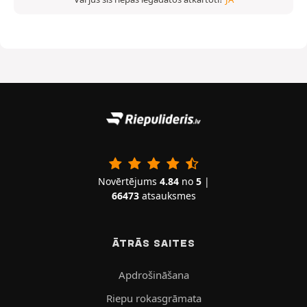
Novērtējums
4.84
no
5
|
66473
atsauksmes
ĀTRĀS SAITES
Apdrošināšana
Riepu rokasgrāmata