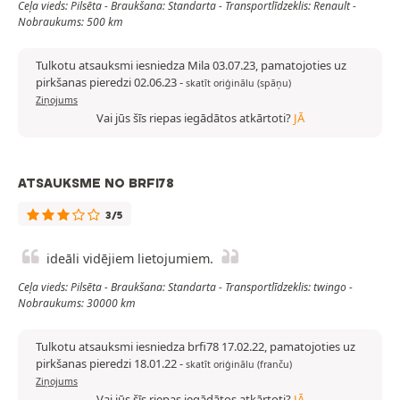
Ceļa vieds: Pilsēta - Braukšana: Standarta - Transportlīdzeklis: Renault -
Nobraukums: 500 km
Tulkotu atsauksmi iesniedza Mila 03.07.23, pamatojoties uz
pirkšanas pieredzi 02.06.23
-
skatīt oriģinālu (spāņu)
Ziņojums
Vai jūs šīs riepas iegādātos atkārtoti?
JĀ
ATSAUKSME NO BRFI78
3/5
ideāli vidējiem lietojumiem.
Ceļa vieds: Pilsēta - Braukšana: Standarta - Transportlīdzeklis: twingo -
Nobraukums: 30000 km
Tulkotu atsauksmi iesniedza brfi78 17.02.22, pamatojoties uz
pirkšanas pieredzi 18.01.22
-
skatīt oriģinālu (franču)
Ziņojums
Vai jūs šīs riepas iegādātos atkārtoti?
JĀ