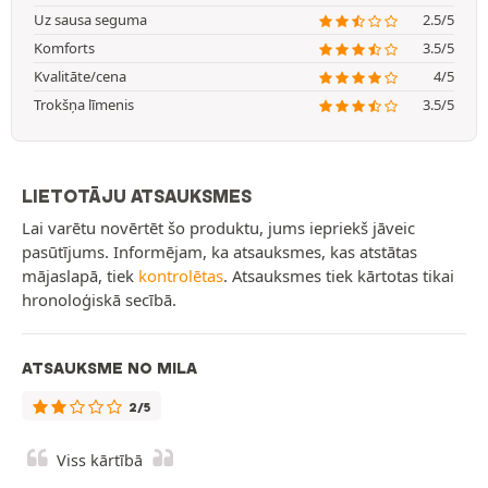
Uz sausa seguma
2.5/5
Komforts
3.5/5
Kvalitāte/cena
4/5
Trokšņa līmenis
3.5/5
LIETOTĀJU ATSAUKSMES
Lai varētu novērtēt šo produktu, jums iepriekš jāveic
pasūtījums. Informējam, ka atsauksmes, kas atstātas
mājaslapā, tiek
kontrolētas
. Atsauksmes tiek kārtotas tikai
hronoloģiskā secībā.
ATSAUKSME NO MILA
2/5
Viss kārtībā