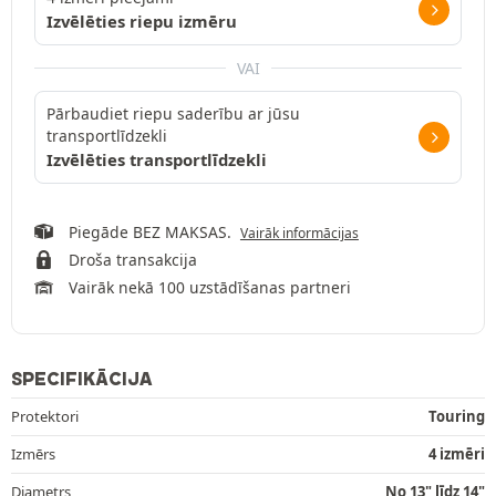
Izvēlēties riepu izmēru
VAI
Pārbaudiet riepu saderību ar jūsu
transportlīdzekli
Izvēlēties transportlīdzekli
Piegāde BEZ MAKSAS.
Vairāk informācijas
Droša transakcija
Vairāk nekā 100 uzstādīšanas partneri
SPECIFIKĀCIJA
Protektori
Touring
Izmērs
4 izmēri
Diametrs
No 13" līdz 14"