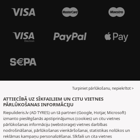
Turpiniet pārlūkošanu, nepiekrītot >
ATTIECĪBĀ UZ SĪKFAILIEM UN CITU VIETNES
PĀRLŪKOŠANAS INFORMĀCIJU
Riepulideris.lv (AD TYRES) un tā partneri (Google, Hotjar, Microsoft)
izmanto pieslēgšanās apstiprinājumus (cookies) un citu vietnes
pārlūkošanas informāciju (webstorage) vietnes darbības
nodrošināšanai, pārlūkošanas vienkāršošanai, statistikas nolūkos un
reklāmas kampaņu personalizēšanai. Sīkfaili un cita vietnes