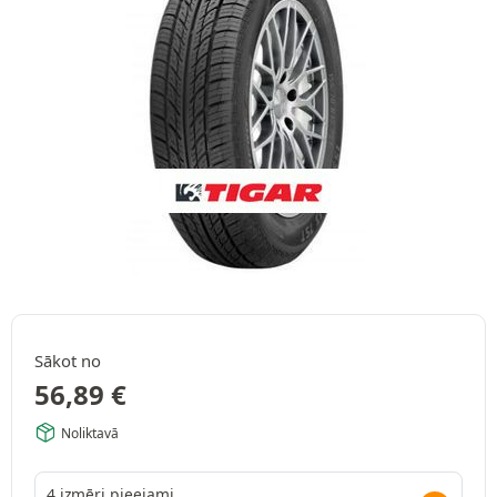
Sākot no
56,89
€
Noliktavā
4 izmēri pieejami