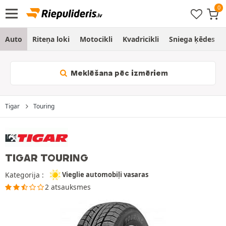
Auto
Riteņa loki
Motocikli
Kvadricikli
Sniega ķēdes
Meklēšana pēc izmēriem
Tigar
Touring
TIGAR TOURING
Kategorija :
Vieglie automobiļi vasaras
2 atsauksmes