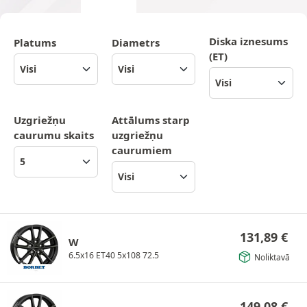
Diska iznesums
Platums
Diametrs
(ET)
Uzgriežņu
Attālums starp
caurumu skaits
uzgriežņu
caurumiem
131,89
€
W
6.5x16 ET40 5x108 72.5
Noliktavā
149,08
€