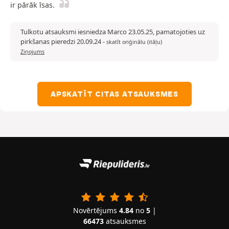
ir pārāk īsas.
Tulkotu atsauksmi iesniedza Marco 23.05.25, pamatojoties uz
pirkšanas pieredzi 20.09.24
-
skatīt oriģinālu (itāļu)
Ziņojums
APSKATĪT CITAS ATSAUKSMES
Novērtējums
4.84
no
5
|
66473
atsauksmes