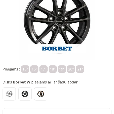
Pieejams :
15"
16"
17"
18"
19"
20"
21"
Disks
Borbet W
pieejams arī ar šādu apdari: