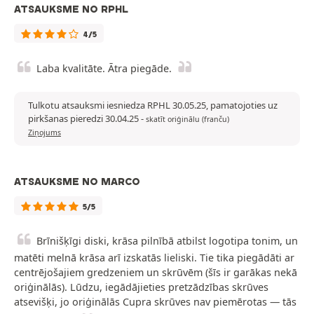
ATSAUKSME NO RPHL
4/5
Laba kvalitāte. Ātra piegāde.
Tulkotu atsauksmi iesniedza RPHL 30.05.25, pamatojoties uz
pirkšanas pieredzi 30.04.25
-
skatīt oriģinālu (franču)
Ziņojums
ATSAUKSME NO MARCO
5/5
Brīnišķīgi diski, krāsa pilnībā atbilst logotipa tonim, un
matēti melnā krāsa arī izskatās lieliski. Tie tika piegādāti ar
centrējošajiem gredzeniem un skrūvēm (šīs ir garākas nekā
oriģinālās). Lūdzu, iegādājieties pretzādzības skrūves
atsevišķi, jo oriģinālās Cupra skrūves nav piemērotas — tās