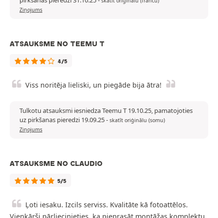
pirkšanas pieredzi 31.10.25
-
skatīt oriģinālu (franču)
Ziņojums
ATSAUKSME NO TEEMU T
4/5
Viss noritēja lieliski, un piegāde bija ātra!
Tulkotu atsauksmi iesniedza Teemu T 19.10.25, pamatojoties
uz pirkšanas pieredzi 19.09.25
-
skatīt oriģinālu (somu)
Ziņojums
ATSAUKSME NO CLAUDIO
5/5
Ļoti iesaku. Izcils serviss. Kvalitāte kā fotoattēlos.
Vienkārši pārliecinieties, ka pieprasāt montāžas komplektu