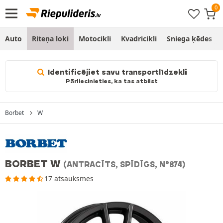
Auto
Riteņa loki
Motocikli
Kvadricikli
Sniega ķēdes
Identificējiet savu transportlīdzekli
Pārliecinieties, ka tas atbilst
Borbet
W
BORBET W
(ANTRACĪTS, SPĪDĪGS, N°874)
17 atsauksmes