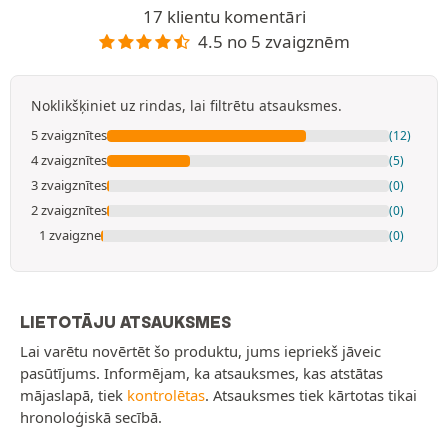
17 klientu komentāri
4.5 no 5 zvaigznēm
Noklikšķiniet uz rindas, lai filtrētu atsauksmes.
5 zvaigznītes
(12)
4 zvaigznītes
(5)
3 zvaigznītes
(0)
2 zvaigznītes
(0)
1 zvaigzne
(0)
LIETOTĀJU ATSAUKSMES
Lai varētu novērtēt šo produktu, jums iepriekš jāveic
pasūtījums. Informējam, ka atsauksmes, kas atstātas
mājaslapā, tiek
kontrolētas
. Atsauksmes tiek kārtotas tikai
hronoloģiskā secībā.