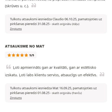
(skrūves u. c.).
Tulkotu atsauksmi iesniedza Claudio 06.10.25, pamatojoties uz
pirkšanas pieredzi 31.08.25
-
skatīt oriģinālu (itāļu)
Ziņojums
ATSAUKSME NO MAT
5/5
Ļoti apmierināts gan ar kvalitāti, gan ar estētisko
izskatu. Ļoti labs klientu serviss, atsaucīgs un efektīvs.
Tulkotu atsauksmi iesniedza Mat 16.09.25, pamatojoties uz
pirkšanas pieredzi 01.08.25
-
skatīt oriģinālu (franču)
Ziņojums