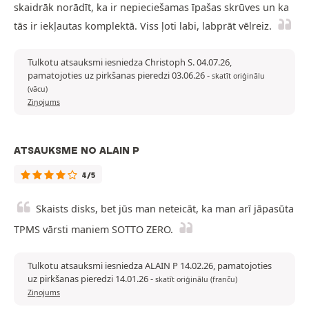
skaidrāk norādīt, ka ir nepieciešamas īpašas skrūves un ka
tās ir iekļautas komplektā. Viss ļoti labi, labprāt vēlreiz.
Tulkotu atsauksmi iesniedza Christoph S. 04.07.26,
pamatojoties uz pirkšanas pieredzi 03.06.26
-
skatīt oriģinālu
(vācu)
Ziņojums
ATSAUKSME NO ALAIN P
4/5
Skaists disks, bet jūs man neteicāt, ka man arī jāpasūta
TPMS vārsti maniem SOTTO ZERO.
Tulkotu atsauksmi iesniedza ALAIN P 14.02.26, pamatojoties
uz pirkšanas pieredzi 14.01.26
-
skatīt oriģinālu (franču)
Ziņojums