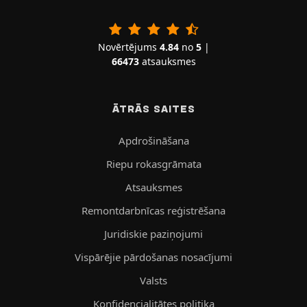
Novērtējums
4.84
no
5
|
66473
atsauksmes
ĀTRĀS SAITES
Apdrošināšana
Riepu rokasgrāmata
Atsauksmes
Remontdarbnīcas reģistrēšana
Juridiskie paziņojumi
Vispārējie pārdošanas nosacījumi
Valsts
Konfidencialitātes politika