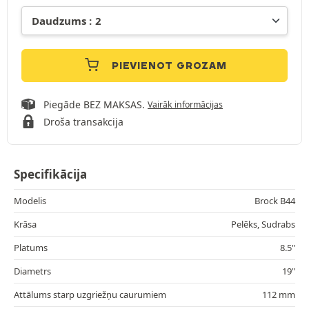
PIEVIENOT GROZAM
Piegāde BEZ MAKSAS.
Vairāk informācijas
Droša transakcija
Specifikācija
Modelis
Brock B44
Krāsa
Pelēks, Sudrabs
Platums
8.5"
Diametrs
19"
Attālums starp uzgriežņu caurumiem
112 mm