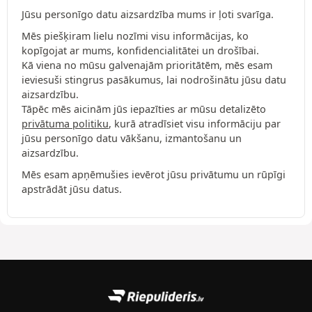
Jūsu personīgo datu aizsardzība mums ir ļoti svarīga.
Mēs piešķiram lielu nozīmi visu informācijas, ko
kopīgojat ar mums, konfidencialitātei un drošībai.
Kā viena no mūsu galvenajām prioritātēm, mēs esam
ieviesuši stingrus pasākumus, lai nodrošinātu jūsu datu
aizsardzību.
Tāpēc mēs aicinām jūs iepazīties ar mūsu detalizēto
privātuma politiku
, kurā atradīsiet visu informāciju par
jūsu personīgo datu vākšanu, izmantošanu un
aizsardzību.
Mēs esam apņēmušies ievērot jūsu privātumu un rūpīgi
apstrādāt jūsu datus.