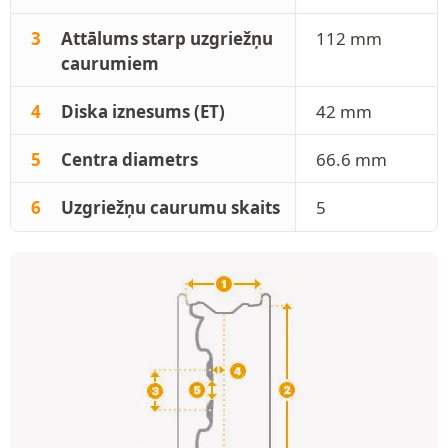
3
Attālums starp uzgriežņu
112 mm
caurumiem
4
Diska iznesums (ET)
42 mm
5
Centra diametrs
66.6 mm
6
Uzgriežņu caurumu skaits
5