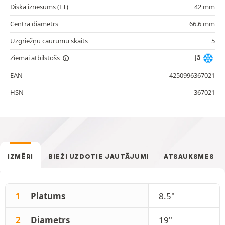
Diska iznesums (ET)
42 mm
Centra diametrs
66.6 mm
Uzgriežņu caurumu skaits
5
Jā
Ziemai atbilstošs
EAN
4250996367021
HSN
367021
IZMĒRI
BIEŽI UZDOTIE JAUTĀJUMI
ATSAUKSMES
1
Platums
8.5"
2
Diametrs
19"