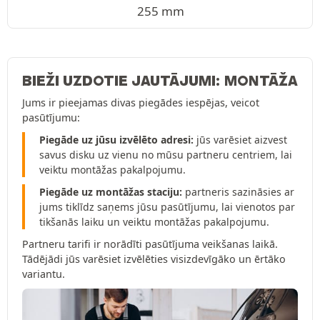
255 mm
BIEŽI UZDOTIE JAUTĀJUMI: MONTĀŽA
Jums ir pieejamas divas piegādes iespējas, veicot
pasūtījumu:
Piegāde uz jūsu izvēlēto adresi:
jūs varēsiet aizvest
savus disku uz vienu no mūsu partneru centriem, lai
veiktu montāžas pakalpojumu.
Piegāde uz montāžas staciju:
partneris sazināsies ar
jums tiklīdz saņems jūsu pasūtījumu, lai vienotos par
tikšanās laiku un veiktu montāžas pakalpojumu.
Partneru tarifi ir norādīti pasūtījuma veikšanas laikā.
Tādējādi jūs varēsiet izvēlēties visizdevīgāko un ērtāko
variantu.