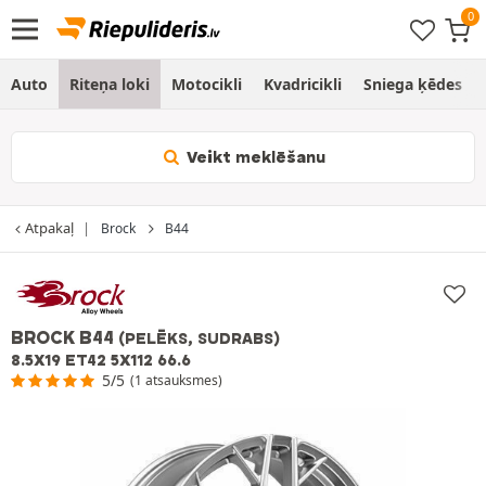
Auto
Riteņa loki
Motocikli
Kvadricikli
Sniega ķēdes
Veikt meklēšanu
Atpakaļ
Brock
B44
BROCK B44
(PELĒKS, SUDRABS)
8.5X19 ET42 5X112 66.6
5/5
(1 atsauksmes)