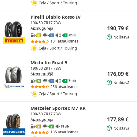
Ceļa / Sport / Touring
Pirelli Diablo Rosso IV
190/50 ZR17 73W
190,79
€
Aizmugurējā
72 db
C
B
B
Noliktavā
101 atsauksmes
Ceļa / Sport / Touring
Michelin Road 5
190/50 ZR17 73W
176,09
€
Aizmugurējā
71 db
B
B
A
Noliktavā
256 atsauksmes
Ceļa / Sport / Touring
Metzeler Sportec M7 RR
190/50 ZR17 73W
177,89
€
Aizmugurējā
68 db
E
B
Noliktavā
135 atsauksmes