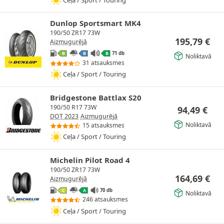
Dunlop Sportsmart MK4
190/50 ZR17 73W
195,79
€
Aizmugurējā
71 db
B
B
B
Noliktavā
31 atsauksmes
Ceļa / Sport / Touring
Bridgestone Battlax S20
190/50 R17 73W
94,49
€
DOT 2023
Aizmugurējā
Noliktavā
15 atsauksmes
Ceļa / Sport / Touring
Michelin Pilot Road 4
190/50 ZR17 73W
164,69
€
Aizmugurējā
70 db
C
A
Noliktavā
246 atsauksmes
Ceļa / Sport / Touring