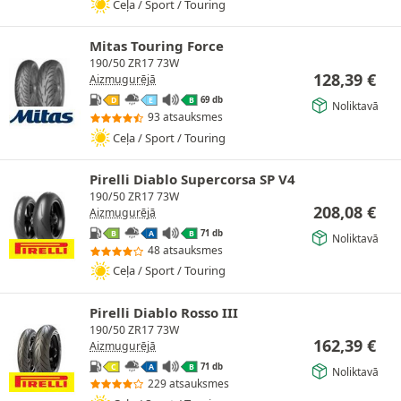
Ceļa / Sport / Touring
Mitas Touring Force
190/50 ZR17 73W
128,39
€
Aizmugurējā
69 db
D
E
B
Noliktavā
93 atsauksmes
Ceļa / Sport / Touring
Pirelli Diablo Supercorsa SP V4
190/50 ZR17 73W
208,08
€
Aizmugurējā
71 db
B
A
B
Noliktavā
48 atsauksmes
Ceļa / Sport / Touring
Pirelli Diablo Rosso III
190/50 ZR17 73W
162,39
€
Aizmugurējā
71 db
C
A
B
Noliktavā
229 atsauksmes