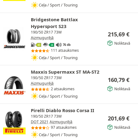
Ceļa / Sport / Touring
Bridgestone Battlax
Hypersport S23
190/50 ZR17 73W
215,69
€
Aizmugurējā
Noliktavā
76 db
C
A
111 atsauksmes
Ceļa / Sport / Touring
Maxxis Supermaxx ST MA-ST2
190/50 ZR17 73W
160,79
€
Aizmugurējā
Noliktavā
2 atsauksmes
Ceļa / Sport / Touring
Pirelli Diablo Rosso Corsa II
190/50 ZR17 73W
201,69
€
DOT 2021
Aizmugurējā
Noliktavā
97 atsauksmes
Ceļa / Sport / Touring