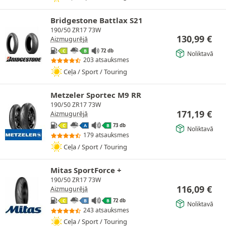
Bridgestone Battlax S21
190/50 ZR17 73W
130,99
€
Aizmugurējā
72 db
C
B
Noliktavā
203 atsauksmes
Ceļa / Sport / Touring
Metzeler Sportec M9 RR
190/50 ZR17 73W
171,19
€
Aizmugurējā
73 db
C
A
B
Noliktavā
179 atsauksmes
Ceļa / Sport / Touring
Mitas SportForce +
190/50 ZR17 73W
116,09
€
Aizmugurējā
72 db
C
B
B
Noliktavā
243 atsauksmes
Ceļa / Sport / Touring