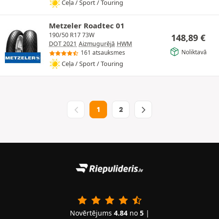
Ceļa / Sport / Touring
Metzeler Roadtec 01
190/50 R17 73W
148,89
€
DOT 2021
Aizmugurējā
HWM
Noliktavā
161 atsauksmes
Ceļa / Sport / Touring
1
2
Novērtējums
4.84
no
5
|