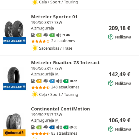
Ceļa / Sport / Touring
Metzeler Sportec 01
190/50 ZR17 73W
209,18
€
Aizmugurējā
71 db
C
B
Noliktavā
2 atsauksmes
Sacensības / Trase
Metzeler Roadtec Z8 Interact
190/50 ZR17 73W
142,49
€
Aizmugurējā
M
70 db
D
C
B
Noliktavā
248 atsauksmes
Ceļa / Sport / Touring
Continental ContiMotion
190/50 ZR17 73W
106,49
€
Aizmugurējā
M
69 db
B
A
A
Noliktavā
83 atsauksmes