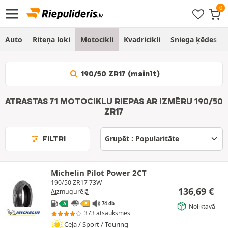
Auto
Riteņa loki
Motocikli
Kvadricikli
Sniega ķēdes
190/50 ZR17 (mainīt)
ATRASTAS 71 MOTOCIKLU RIEPAS AR IZMĒRU 190/50
ZR17
FILTRI
Michelin Pilot Power 2CT
190/50 ZR17 73W
136,69
€
Aizmugurējā
74 db
A
E
Noliktavā
373 atsauksmes
Ceļa / Sport / Touring