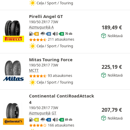
Ceļa / Sport / Touring
Pirelli Angel GT
190/50 ZR17 73W
189,49
€
Aizmugurējā A
70 db
D
B
B
Noliktavā
211 atsauksmes
Ceļa / Sport / Touring
Mitas Touring Force
190/50 ZR17 73W
225,19
€
MCTT
Noliktavā
93 atsauksmes
Ceļa / Sport / Touring
Continental ContiRoadAttack
4
190/50 ZR17 73W
207,79
€
Aizmugurējā
GT
Noliktavā
69 db
C
A
A
166 atsauksmes