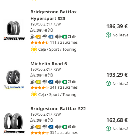
Bridgestone Battlax
Hypersport S23
190/50 ZR17 73W
186,39
€
Aizmugurējā
Noliktavā
72 db
D
B
B
111 atsauksmes
Ceļa / Sport / Touring
Michelin Road 6
190/50 ZR17 73W
193,29
€
Aizmugurējā
72 db
C
A
B
Noliktavā
341 atsauksmes
Ceļa / Sport / Touring
Bridgestone Battlax S22
190/50 ZR17 73W
162,68
€
Aizmugurējā
69 db
D
A
B
Noliktavā
354 atsauksmes