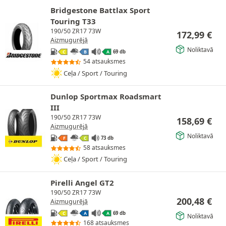
Bridgestone Battlax Sport
Touring T33
190/50 ZR17 73W
172,99
€
Aizmugurējā
Noliktavā
69 db
C
B
A
54 atsauksmes
Ceļa / Sport / Touring
Dunlop Sportmax Roadsmart
III
190/50 ZR17 73W
158,69
€
Aizmugurējā
Noliktavā
73 db
F
C
58 atsauksmes
Ceļa / Sport / Touring
Pirelli Angel GT2
190/50 ZR17 73W
200,48
€
Aizmugurējā
69 db
C
A
A
Noliktavā
168 atsauksmes