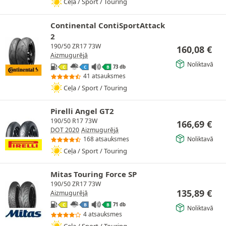
Ceļa / Sport / Touring
Continental ContiSportAttack
2
190/50 ZR17 73W
160,08
€
Aizmugurējā
Noliktavā
73 db
C
C
B
41 atsauksmes
Ceļa / Sport / Touring
Pirelli Angel GT2
190/50 R17 73W
166,69
€
DOT 2020
Aizmugurējā
Noliktavā
168 atsauksmes
Ceļa / Sport / Touring
Mitas Touring Force SP
190/50 ZR17 73W
135,89
€
Aizmugurējā
71 db
C
B
B
Noliktavā
4 atsauksmes
Ceļa / Sport / Touring