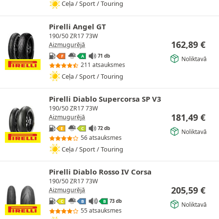
Ceļa / Sport / Touring
Pirelli Angel GT
190/50 ZR17 73W
162,89
€
Aizmugurējā
71 db
F
A
Noliktavā
211 atsauksmes
Ceļa / Sport / Touring
Pirelli Diablo Supercorsa SP V3
190/50 ZR17 73W
181,49
€
Aizmugurējā
72 db
E
C
Noliktavā
56 atsauksmes
Ceļa / Sport / Touring
Pirelli Diablo Rosso IV Corsa
190/50 ZR17 73W
205,59
€
Aizmugurējā
73 db
C
B
B
Noliktavā
55 atsauksmes