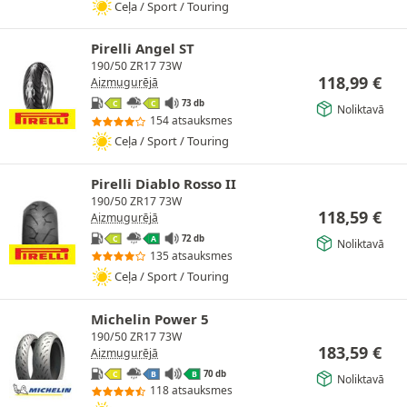
Ceļa / Sport / Touring
Pirelli Angel ST
190/50 ZR17 73W
118,99
€
Aizmugurējā
73 db
C
C
Noliktavā
154 atsauksmes
Ceļa / Sport / Touring
Pirelli Diablo Rosso II
190/50 ZR17 73W
118,59
€
Aizmugurējā
72 db
C
A
Noliktavā
135 atsauksmes
Ceļa / Sport / Touring
Michelin Power 5
190/50 ZR17 73W
183,59
€
Aizmugurējā
70 db
C
B
B
Noliktavā
118 atsauksmes