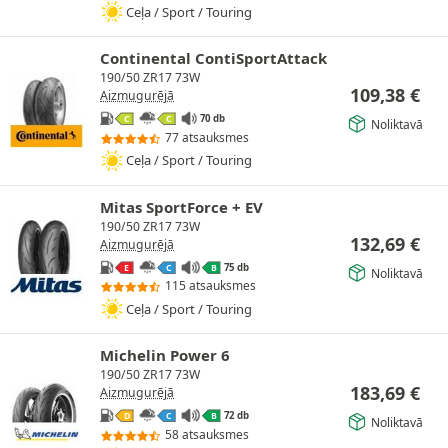
Ceļa / Sport / Touring
Continental ContiSportAttack
190/50 ZR17 73W
109,38
€
Aizmugurējā
70 db
C
C
Noliktavā
77 atsauksmes
Ceļa / Sport / Touring
Mitas SportForce + EV
190/50 ZR17 73W
132,69
€
Aizmugurējā
75 db
E
C
B
Noliktavā
115 atsauksmes
Ceļa / Sport / Touring
Michelin Power 6
190/50 ZR17 73W
183,69
€
Aizmugurējā
72 db
D
C
B
Noliktavā
58 atsauksmes