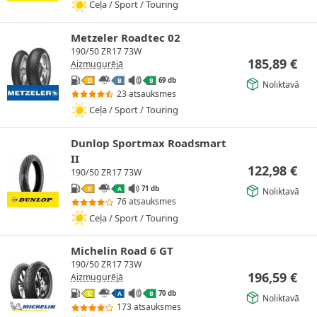
Ceļa / Sport / Touring
Metzeler Roadtec 02
190/50 ZR17 73W
185,89
€
Aizmugurējā
69 db
D
B
B
Noliktavā
23 atsauksmes
Ceļa / Sport / Touring
Dunlop Sportmax Roadsmart
II
122,98
€
190/50 ZR17 73W
71 db
E
A
Noliktavā
76 atsauksmes
Ceļa / Sport / Touring
Michelin Road 6 GT
190/50 ZR17 73W
196,59
€
Aizmugurējā
70 db
C
A
B
Noliktavā
173 atsauksmes