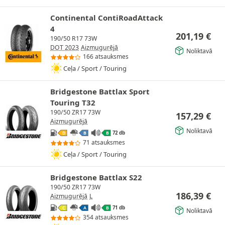
Continental ContiRoadAttack
4
201,19
€
190/50 R17 73W
DOT 2023
Aizmugurējā
Noliktavā
166 atsauksmes
Ceļa / Sport / Touring
Bridgestone Battlax Sport
Touring T32
190/50 ZR17 73W
157,29
€
Aizmugurējā
Noliktavā
72 db
D
B
B
71 atsauksmes
Ceļa / Sport / Touring
Bridgestone Battlax S22
190/50 ZR17 73W
186,39
€
Aizmugurējā
L
71 db
C
A
B
Noliktavā
354 atsauksmes