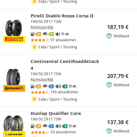
Ceļa / Sport / Touring
Pirelli Diablo Rosso Corsa II
190/50 ZR17 73W
187,19
€
Aizmugurējā
71 db
E
C
Noliktavā
97 atsauksmes
Ceļa / Sport / Touring
Continental ContiRoadAttack
4
190/50 ZR17 73W
207,79
€
Aizmugurējā
Noliktavā
73 db
D
C
B
166 atsauksmes
Ceļa / Sport / Touring
Dunlop Qualifier Core
190/50 ZR17 73W
137,38
€
72 db
D
C
B
Noliktavā
33 atsauksmes