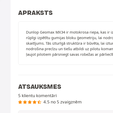
APRAKSTS
Dunlop Geomax MX34 ir motokrosa riepa, kas ir izst
rūpīgi izpētītu gumijas bloku ģeometriju, lai nod
skaitījums. Tās izturīgā struktūra ir būvēta, lai i
nodrošina precīzu un tiešu atbildi uz pilotu kom
ļaujot pilotiem pārsniegt savas robežas ar pārliecī
ATSAUKSMES
5 klientu komentāri
4.5 no 5 zvaigznēm