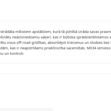
rādāta mīkstiem apstākļiem, kurā tā pilnībā izrāda savas prasmes.
rošinātu neaizsniedzamu saķeri, kas ir būtiska sprādzienbīstamos 
zturētu visus off-road grūtības, absorbējot triecienus un slodzes b
andām, kas ir neapstrīdams priekšrocība sacensībās. MX34 iemies
bu un kontroli.