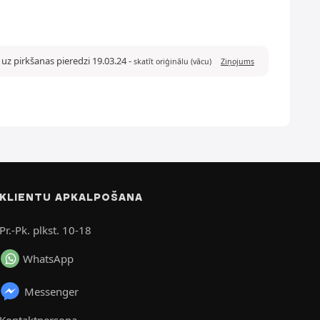
uz pirkšanas pieredzi 19.03.24
-
skatīt oriģinālu (vācu)
Ziņojums
KLIENTU APKALPOŠANA
Pr.-Pk. plkst. 10-18
WhatsApp
Messenger
Kontaktpersona