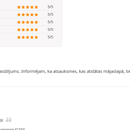
5/5
5/5
5/5
5/5
5/5
pasūtījums. Informējam, ka atsauksmes, kas atstātas mājaslapā, t
MX
 Husqvarna FC350