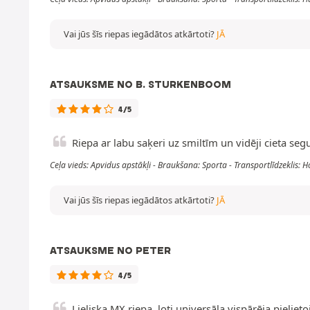
Vai jūs šīs riepas iegādātos atkārtoti?
JĀ
ATSAUKSME NO B. STURKENBOOM
4/5
Riepa ar labu saķeri uz smiltīm un vidēji cieta se
Ceļa vieds: Apvidus apstākļi - Braukšana: Sporta - Transportlīdzeklis:
Vai jūs šīs riepas iegādātos atkārtoti?
JĀ
ATSAUKSME NO PETER
4/5
Lieliska MX riepa, ļoti universāla vispārēja pieli