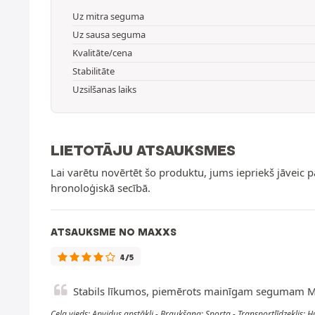
Uz mitra seguma
Uz sausa seguma
Kvalitāte/cena
Stabilitāte
Uzsilšanas laiks
LIETOTĀJU ATSAUKSMES
Lai varētu novērtēt šo produktu, jums iepriekš jāveic 
hronoloģiskā secībā.
ATSAUKSME NO MAXXS
4/5
Stabils līkumos, piemērots mainīgam segumam 
Ceļa vieds: Apvidus apstākļi - Braukšana: Sporta - Transportlīdzeklis: