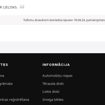
R LIELISKS.
Tulkotu atsauksmi iesniedza Apuwo 18.04.24, pamatojoties 
ITES
INFORMĀCIJA
ana
Automobiļu riepas
grāmata
Tērauda diski
Lietie diski
īcas reģistrēšana
Sniega ķēdes