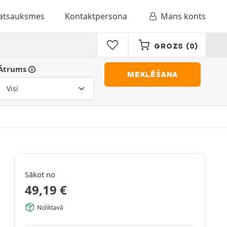
 atsauksmes
Kontaktpersona
Mans konts
GROZS
(0)
Ātrums
MEKLĒŠANA
Sākot no
49,19
€
Noliktavā