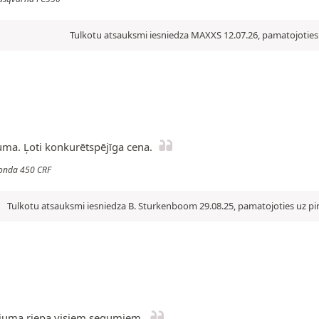
Tulkotu atsauksmi iesniedza MAXXS 12.07.26, pamatojoties 
guma. Ļoti konkurētspējīga cena.
 Honda 450 CRF
Tulkotu atsauksmi iesniedza B. Sturkenboom 29.08.25, pamatojoties uz pir
etojuma riepa visiem segumiem.