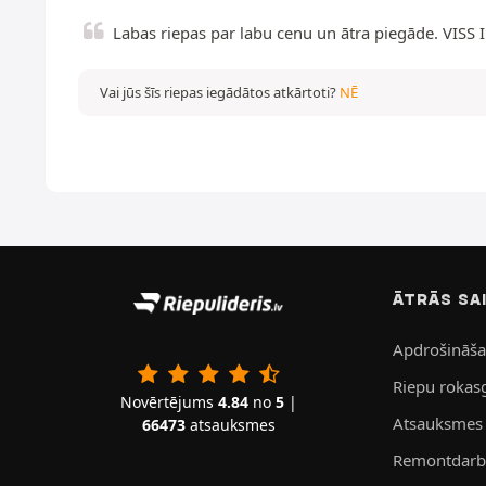
Labas riepas par labu cenu un ātra piegāde. VISS I
Vai jūs šīs riepas iegādātos atkārtoti?
NĒ
ĀTRĀS SA
Apdrošināš
Riepu rokas
Novērtējums
4.84
no
5
|
Atsauksmes
66473
atsauksmes
Remontdarbn