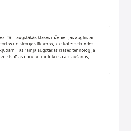
 Tā ir augstākās klases inženierijas auglis, ar
startos un straujos līkumos, kur katrs sekundes
ez kļūdām. Tās rāmja augstākās klases tehnoloģija
o veiktspējas garu un motokrosa aizraušanos,