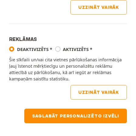
UZZINĀT VAIRĀK
REKLĀMAS
DEAKTIVIZĒTS
AKTIVIZĒTS
Šie sīkfaili un/vai cita vietnes pārlūkošanas informācija
ļauj īstenot mērķtiecīgu un personalizētu reklāmu
attiecībā uz pārlūkošanu, kā arī iegūt ar reklāmas
kampaņām saistītu statistiku.
UZZINĀT VAIRĀK
SAGLABĀT PERSONALIZĒTO IZVĒLI