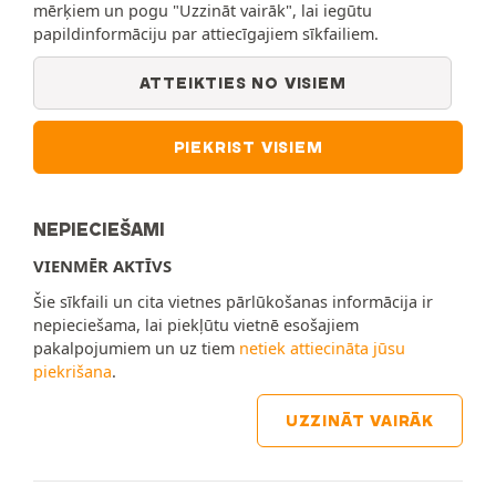
mērķiem un pogu "Uzzināt vairāk", lai iegūtu
papildinformāciju par attiecīgajiem sīkfailiem.
ATTEIKTIES NO VISIEM
PIEKRIST VISIEM
NEPIECIEŠAMI
VIENMĒR AKTĪVS
Šie sīkfaili un cita vietnes pārlūkošanas informācija ir
nepieciešama, lai piekļūtu vietnē esošajiem
pakalpojumiem un uz tiem
netiek attiecināta jūsu
piekrišana
.
UZZINĀT VAIRĀK