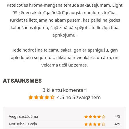
Pateicoties hroma-mangāna tērauda sakausējumam, Light
RS ķēdei raksturīga ārkārtīgi augsta nodilumizturība.
Turklāt tā lietojama no abām pusēm, kas palielina ķēdes
kalpošanas ilgumu, šajā ziņā pārspējot citu līdzīga tipa
aprīkojumu.
Ķēde nodrošina teicamu saķeri gan ar apsnigušu, gan
apledojušu segumu. Uzlikšana ir vienkārša un ātra, un
veicama tieši uz zemes.
ATSAUKSMES
3 klientu komentāri
4.5 no 5 zvaigznēm
Viegli uzstādāma
4/5
Noturība uz ceļa
4/5