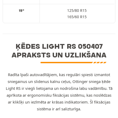
125/80 R15
15"
165/60 R15
ĶĒDES LIGHT RS 050407
APRAKSTS UN UZLIKŠANA
Radīta īpaši autovadītājiem, kas regulāri spiesti izmantot
sniegainus un slidenus kalnu ceļus, Ottinger sniega ķēde
Light RS ir viegli lietojama un nodrošina labu vadāmību. Tā
aprīkota ar ergonomisku fiksācijas sistēmu, kas noslēdzas
ar klikšķi un iezīmēta ar krāsas indikatoriem. Šī fiksācijas
sistēma ir arī salizturīga.