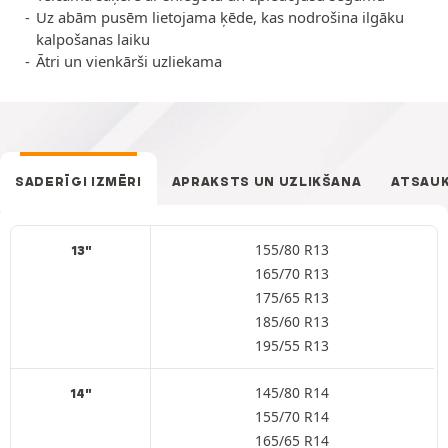
Uz abām pusēm lietojama ķēde, kas nodrošina ilgāku
kalpošanas laiku
Ātri un vienkārši uzliekama
SADERĪGI IZMĒRI
APRAKSTS UN UZLIKŠANA
ATSAU
155/80 R13
13"
165/70 R13
175/65 R13
185/60 R13
195/55 R13
145/80 R14
14"
155/70 R14
165/65 R14