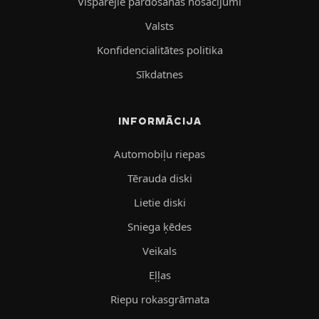
Vispārējie pārdošanas nosacījumi
Valsts
Konfidencialitātes politika
Sīkdatnes
INFORMĀCIJA
Automobiļu riepas
Tērauda diski
Lietie diski
Sniega ķēdes
Veikals
Eļļas
Riepu rokasgrāmata