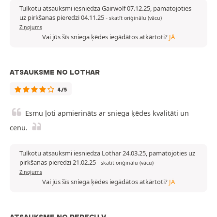
Tulkotu atsauksmi iesniedza Gairwolf 07.12.25, pamatojoties
uz pirkšanas pieredzi 04.11.25
-
skatīt oriģinālu (vācu)
Ziņojums
Vai jūs šīs sniega ķēdes iegādātos atkārtoti?
JĀ
ATSAUKSME NO LOTHAR
4/5
Esmu ļoti apmierināts ar sniega ķēdes kvalitāti un
cenu.
Tulkotu atsauksmi iesniedza Lothar 24.03.25, pamatojoties uz
pirkšanas pieredzi 21.02.25
-
skatīt oriģinālu (vācu)
Ziņojums
Vai jūs šīs sniega ķēdes iegādātos atkārtoti?
JĀ