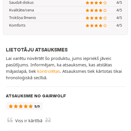
Saudzē diskus
4/5
Kvalitāte/cena
4/5
Trokšņa līmenis
4/5
Komforts
4/5
LIETOTĀJU ATSAUKSMES
Lai varētu novērtēt šo produktu, jums iepriekš jāveic
pasūtījums. Informējam, ka atsauksmes, kas atstātas
mājaslapā, tiek
kontrolētas
. Atsauksmes tiek kārtotas tikai
hronoloģiskā secībā.
ATSAUKSME NO GAIRWOLF
5/5
Viss ir kārtībā