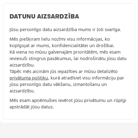
DATUNU AIZSARDZĪBA
Jūsu personīgo datu aizsardzība mums ir ļoti svarīga.
Mēs piešķiram lielu nozīmi visu informācijas, ko
kopīgojat ar mums, konfidencialitātei un drošībai.
Kā viena no mūsu galvenajām prioritātēm, mēs esam
ieviesuši stingrus pasākumus, lai nodrošinātu jūsu datu
aizsardzību.
Tāpēc mēs aicinām jūs iepazīties ar mūsu detalizēto
privātuma politiku
, kurā atradīsiet visu informāciju par
jūsu personīgo datu vākšanu, izmantošanu un
aizsardzību.
Mēs esam apņēmušies ievērot jūsu privātumu un rūpīgi
apstrādāt jūsu datus.