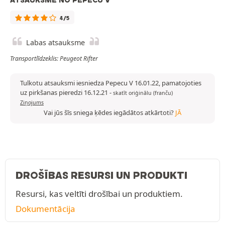
ATSAUKSME NO PEPECU V
4/5
Labas atsauksme
Transportlīdzeklis: Peugeot Rifter
Tulkotu atsauksmi iesniedza Pepecu V 16.01.22, pamatojoties
uz pirkšanas pieredzi 16.12.21
-
skatīt oriģinālu (franču)
Ziņojums
Vai jūs šīs sniega ķēdes iegādātos atkārtoti?
JĀ
DROŠĪBAS RESURSI UN PRODUKTI
Resursi, kas veltīti drošībai un produktiem.
Dokumentācija