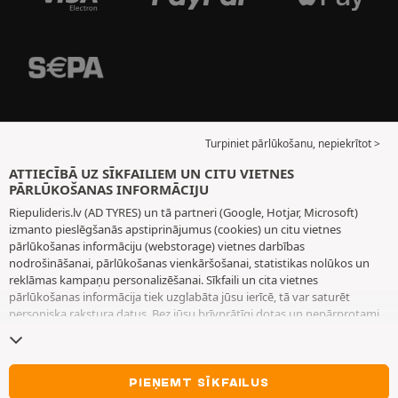
Turpiniet pārlūkošanu, nepiekrītot >
ATTIECĪBĀ UZ SĪKFAILIEM UN CITU VIETNES
PĀRLŪKOŠANAS INFORMĀCIJU
Riepulideris.lv (AD TYRES) un tā partneri (Google, Hotjar, Microsoft)
izmanto pieslēgšanās apstiprinājumus (cookies) un citu vietnes
pārlūkošanas informāciju (webstorage) vietnes darbības
nodrošināšanai, pārlūkošanas vienkāršošanai, statistikas nolūkos un
reklāmas kampaņu personalizēšanai. Sīkfaili un cita vietnes
pārlūkošanas informācija tiek uzglabāta jūsu ierīcē, tā var saturēt
personiska rakstura datus. Bez jūsu brīvprātīgi dotas un nepārprotami
paustas piekrišanas mēs neizvietojam nekādus sīkfailus vai citu vietnes
pārlūkošanas informāciju, izņemot to, kas nepieciešama vietnes
darbības nodrošināšanai. Mēs saglabājam jūsu izvēli 6 mēnešus ilgu
laiku periodu. Jūs varat jebkurā brīdī atsaukt savu piekrišanu, dodoties
PIEŅEMT SĪKFAILUS