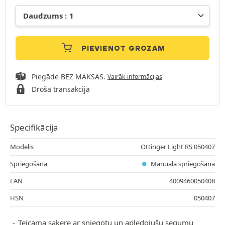
PIEVIENOT GROZAM
Piegāde BEZ MAKSAS.
Vairāk informācijas
Droša transakcija
Specifikācija
Modelis
Ottinger Light RS 050407
Spriegošana
Manuālā spriegošana
EAN
4009460050408
HSN
050407
Teicama saķere ar sniegotu un apledojušu segumu