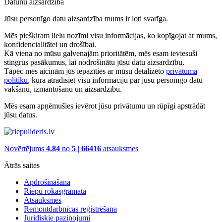
Datunu aizsardzība
Jūsu personīgo datu aizsardzība mums ir ļoti svarīga.
Mēs piešķiram lielu nozīmi visu informācijas, ko kopīgojat ar mums,
konfidencialitātei un drošībai.
Kā viena no mūsu galvenajām prioritātēm, mēs esam ieviesuši
stingrus pasākumus, lai nodrošinātu jūsu datu aizsardzību.
Tāpēc mēs aicinām jūs iepazīties ar mūsu detalizēto
privātuma
politiku
, kurā atradīsiet visu informāciju par jūsu personīgo datu
vākšanu, izmantošanu un aizsardzību.
Mēs esam apņēmušies ievērot jūsu privātumu un rūpīgi apstrādāt
jūsu datus.
Novērtējums
4.84
no
5
|
66416
atsauksmes
Ātrās saites
Apdrošināšana
Riepu rokasgrāmata
Atsauksmes
Remontdarbnīcas reģistrēšana
Juridiskie paziņojumi