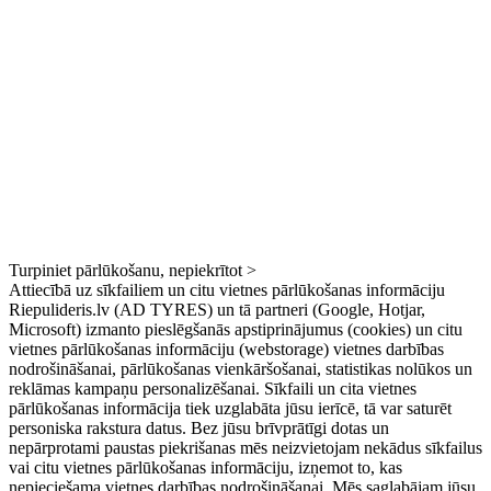
Turpiniet pārlūkošanu, nepiekrītot >
Attiecībā uz sīkfailiem un citu vietnes pārlūkošanas informāciju
Riepulideris.lv (AD TYRES) un tā partneri (Google, Hotjar,
Microsoft) izmanto pieslēgšanās apstiprinājumus (cookies) un citu
vietnes pārlūkošanas informāciju (webstorage) vietnes darbības
nodrošināšanai, pārlūkošanas vienkāršošanai, statistikas nolūkos un
reklāmas kampaņu personalizēšanai. Sīkfaili un cita vietnes
pārlūkošanas informācija tiek uzglabāta jūsu ierīcē, tā var saturēt
personiska rakstura datus. Bez jūsu brīvprātīgi dotas un
nepārprotami paustas piekrišanas mēs neizvietojam nekādus sīkfailus
vai citu vietnes pārlūkošanas informāciju, izņemot to, kas
nepieciešama vietnes darbības nodrošināšanai. Mēs saglabājam jūsu