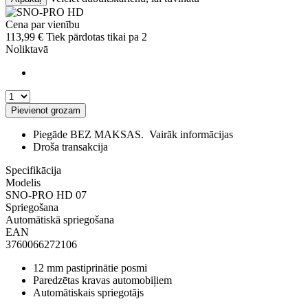
Cena par vienību
113,99
€
Tiek pārdotas tikai pa 2
Noliktavā
Pievienot grozam
Piegāde BEZ MAKSAS.
Vairāk informācijas
Droša transakcija
Specifikācija
Modelis
SNO-PRO HD 07
Spriegošana
Automātiskā spriegošana
EAN
3760066272106
12 mm pastiprinātie posmi
Paredzētas kravas automobiļiem
Automātiskais spriegotājs