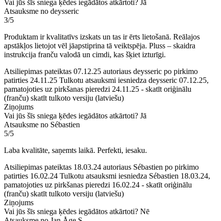
Vai jūs šīs sniega ķēdes iegādātos atkārtoti?
Jā
Atsauksme no deysseric
3/5
Produktam ir kvalitatīvs izskats un tas ir ērts lietošanā. Reālajos
apstākļos lietojot vēl jāapstiprina tā veiktspēja. Pluss – skaidra
instrukcija franču valodā un cimdi, kas šķiet izturīgi.
Atsiliepimas pateiktas 07.12.25 autoriaus deysseric po pirkimo
patirties 24.11.25
Tulkotu atsauksmi iesniedza deysseric 07.12.25,
pamatojoties uz pirkšanas pieredzi 24.11.25
-
skatīt oriģinālu
(franču)
skatīt tulkoto versiju (latviešu)
Ziņojums
Vai jūs šīs sniega ķēdes iegādātos atkārtoti?
Jā
Atsauksme no Sébastien
5/5
Laba kvalitāte, saņemts laikā. Perfekti, iesaku.
Atsiliepimas pateiktas 18.03.24 autoriaus Sébastien po pirkimo
patirties 16.02.24
Tulkotu atsauksmi iesniedza Sébastien 18.03.24,
pamatojoties uz pirkšanas pieredzi 16.02.24
-
skatīt oriģinālu
(franču)
skatīt tulkoto versiju (latviešu)
Ziņojums
Vai jūs šīs sniega ķēdes iegādātos atkārtoti?
Nē
Atsauksme no Jan Åge S