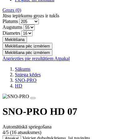
Grozs
(0)
Jūsu iepirkumu grozs ir tukšs
Platums
Augstums
Diametrs
Meklēšana
Meklēšana pēc izmēriem
Meklēšana pēc izmēriem
Atgriezties pie rezultātiem
Atpakaļ
Sākums
Sniega ķēdes
SNO-PRO
HD
SNO-PRO HD 07
Automātiskā spriegošana
4/5
(16 atsauksmes)
Veiciet dubultskārienu, lai tuvinātu
Atpakaļ