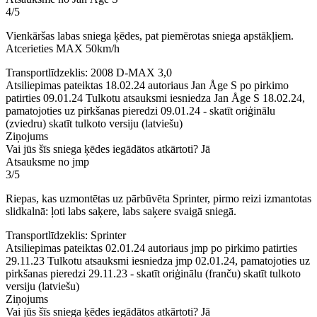
4/5
Vienkāršas labas sniega ķēdes, pat piemērotas sniega apstākļiem.
Atcerieties MAX 50km/h
Transportlīdzeklis: 2008 D-MAX 3,0
Atsiliepimas pateiktas 18.02.24 autoriaus Jan Åge S po pirkimo
patirties 09.01.24
Tulkotu atsauksmi iesniedza Jan Åge S 18.02.24,
pamatojoties uz pirkšanas pieredzi 09.01.24
-
skatīt oriģinālu
(zviedru)
skatīt tulkoto versiju (latviešu)
Ziņojums
Vai jūs šīs sniega ķēdes iegādātos atkārtoti?
Jā
Atsauksme no jmp
3/5
Riepas, kas uzmontētas uz pārbūvēta Sprinter, pirmo reizi izmantotas
slidkalnā: ļoti labs saķere, labs saķere svaigā sniegā.
Transportlīdzeklis: Sprinter
Atsiliepimas pateiktas 02.01.24 autoriaus jmp po pirkimo patirties
29.11.23
Tulkotu atsauksmi iesniedza jmp 02.01.24, pamatojoties uz
pirkšanas pieredzi 29.11.23
-
skatīt oriģinālu (franču)
skatīt tulkoto
versiju (latviešu)
Ziņojums
Vai jūs šīs sniega ķēdes iegādātos atkārtoti?
Jā