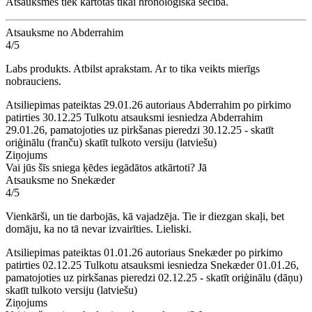
Atsauksmes tiek kārtotas tikai hronoloģiskā secībā.
Atsauksme no Abderrahim
4/5
Labs produkts. Atbilst aprakstam. Ar to tika veikts mierīgs
nobrauciens.
Atsiliepimas pateiktas 29.01.26 autoriaus Abderrahim po pirkimo
patirties 30.12.25
Tulkotu atsauksmi iesniedza Abderrahim
29.01.26, pamatojoties uz pirkšanas pieredzi 30.12.25
-
skatīt
oriģinālu (franču)
skatīt tulkoto versiju (latviešu)
Ziņojums
Vai jūs šīs sniega ķēdes iegādātos atkārtoti?
Jā
Atsauksme no Snekæder
4/5
Vienkārši, un tie darbojās, kā vajadzēja. Tie ir diezgan skaļi, bet
domāju, ka no tā nevar izvairīties. Lieliski.
Atsiliepimas pateiktas 01.01.26 autoriaus Snekæder po pirkimo
patirties 02.12.25
Tulkotu atsauksmi iesniedza Snekæder 01.01.26,
pamatojoties uz pirkšanas pieredzi 02.12.25
-
skatīt oriģinālu (dāņu)
skatīt tulkoto versiju (latviešu)
Ziņojums