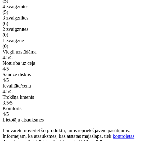
(5)
4 zvaigznītes
(5)
3 zvaigznītes
(6)
2 zvaigznītes
(0)
1 zvaigzne
(0)
Viegli uzstādāma
4.5/5
Noturība uz ceļa
4/5
Saudzē diskus
4/5
Kvalitāte/cena
4.5/5
Trokšņa līmenis
3.5/5
Komforts
4/5
Lietotāju atsauksmes
Lai varētu novērtēt šo produktu, jums iepriekš jāveic pasūtījums.
Informējam, ka atsauksmes, kas atstātas mājaslapā, tiek
kontrolētas
.