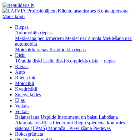
Profesionāļiem
Klientu atsauksmes
Kontaktpersona
Mans konts
Riepas
Automobiļu riepas
Meklēšana pēc izmēriem
Meklēt pēc zīmola
Meklēšana pēc
automobiļa
Motociklu riepas
Kvadriciklu riepas
Diski
Tērauda diski
Lietie diski
Komplekts diski + riepas
Riepas
Auto
Riteņa loki
Motocikli
Kvadricikli
Sniega ķēdes
Eļļas
Veikals
Veikals
Balansēšana
Uzpilde
Instrumenti un balsti
Labošana
Akumulators
Eļļas
Piederumi
Riepu spiediena kontroles
sistēma (TPMS)
Montāža - Pievilkšana
Piedevas
Rokasgrāmata
Piegāde un montāža