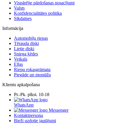
Vispārējie pārdošanas nosacījumi
Valsts
Konfidencialitātes politika
Sīkdatnes
Informācija
Automobiļu riepas
Tērauda diski
Lietie diski
Sniega ķēdes
Veikals
Eļļas
Riepu rokasgrāmata
Piegāde un montāža
Klientu apkalpošana
Pr.-Pk. plkst. 10-18
WhatsApp
Messenger
Kontaktpersona
Bieži uzdotie jautājumi