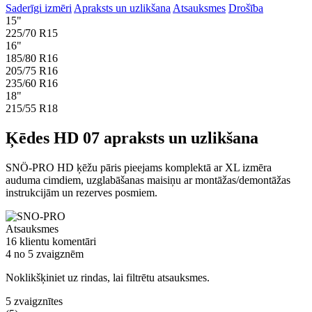
Saderīgi izmēri
Apraksts un uzlikšana
Atsauksmes
Drošība
15"
225/70 R15
16"
185/80 R16
205/75 R16
235/60 R16
18"
215/55 R18
Ķēdes HD 07 apraksts un uzlikšana
SNÖ-PRO HD ķēžu pāris pieejams komplektā ar XL izmēra
auduma cimdiem, uzglabāšanas maisiņu ar montāžas/demontāžas
instrukcijām un rezerves posmiem.
Atsauksmes
16 klientu komentāri
4 no 5 zvaigznēm
Noklikšķiniet uz rindas, lai filtrētu atsauksmes.
5 zvaigznītes