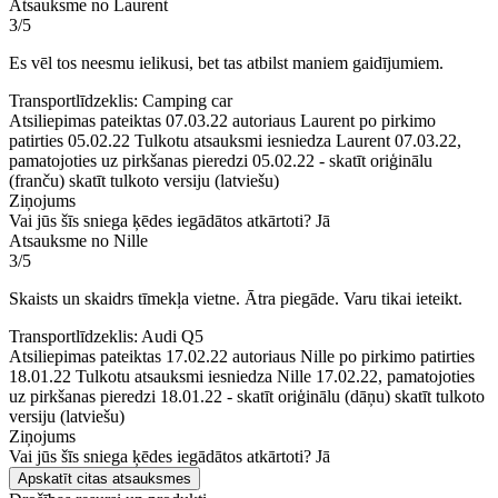
Atsauksme no Laurent
3/5
Es vēl tos neesmu ielikusi, bet tas atbilst maniem gaidījumiem.
Transportlīdzeklis: Camping car
Atsiliepimas pateiktas 07.03.22 autoriaus Laurent po pirkimo
patirties 05.02.22
Tulkotu atsauksmi iesniedza Laurent 07.03.22,
pamatojoties uz pirkšanas pieredzi 05.02.22
-
skatīt oriģinālu
(franču)
skatīt tulkoto versiju (latviešu)
Ziņojums
Vai jūs šīs sniega ķēdes iegādātos atkārtoti?
Jā
Atsauksme no Nille
3/5
Skaists un skaidrs tīmekļa vietne. Ātra piegāde. Varu tikai ieteikt.
Transportlīdzeklis: Audi Q5
Atsiliepimas pateiktas 17.02.22 autoriaus Nille po pirkimo patirties
18.01.22
Tulkotu atsauksmi iesniedza Nille 17.02.22, pamatojoties
uz pirkšanas pieredzi 18.01.22
-
skatīt oriģinālu (dāņu)
skatīt tulkoto
versiju (latviešu)
Ziņojums
Vai jūs šīs sniega ķēdes iegādātos atkārtoti?
Jā
Apskatīt citas atsauksmes