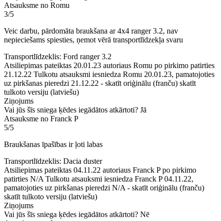
Atsauksme no Romu
3/5
Veic darbu, pārdomāta braukšana ar 4x4 ranger 3.2, nav
nepieciešams spiesties, ņemot vērā transportlīdzekļa svaru
Transportlīdzeklis: Ford ranger 3.2
Atsiliepimas pateiktas 20.01.23 autoriaus Romu po pirkimo patirties
21.12.22
Tulkotu atsauksmi iesniedza Romu 20.01.23, pamatojoties
uz pirkšanas pieredzi 21.12.22
-
skatīt oriģinālu (franču)
skatīt
tulkoto versiju (latviešu)
Ziņojums
Vai jūs šīs sniega ķēdes iegādātos atkārtoti?
Jā
Atsauksme no Franck P
5/5
Braukšanas īpašības ir ļoti labas
Transportlīdzeklis: Dacia duster
Atsiliepimas pateiktas 04.11.22 autoriaus Franck P po pirkimo
patirties N/A
Tulkotu atsauksmi iesniedza Franck P 04.11.22,
pamatojoties uz pirkšanas pieredzi N/A
-
skatīt oriģinālu (franču)
skatīt tulkoto versiju (latviešu)
Ziņojums
Vai jūs šīs sniega ķēdes iegādātos atkārtoti?
Nē