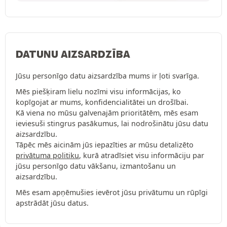
DATUNU AIZSARDZĪBA
Jūsu personīgo datu aizsardzība mums ir ļoti svarīga.
Mēs piešķiram lielu nozīmi visu informācijas, ko
kopīgojat ar mums, konfidencialitātei un drošībai.
Kā viena no mūsu galvenajām prioritātēm, mēs esam
ieviesuši stingrus pasākumus, lai nodrošinātu jūsu datu
aizsardzību.
Tāpēc mēs aicinām jūs iepazīties ar mūsu detalizēto
privātuma politiku
, kurā atradīsiet visu informāciju par
jūsu personīgo datu vākšanu, izmantošanu un
aizsardzību.
Mēs esam apņēmušies ievērot jūsu privātumu un rūpīgi
apstrādāt jūsu datus.