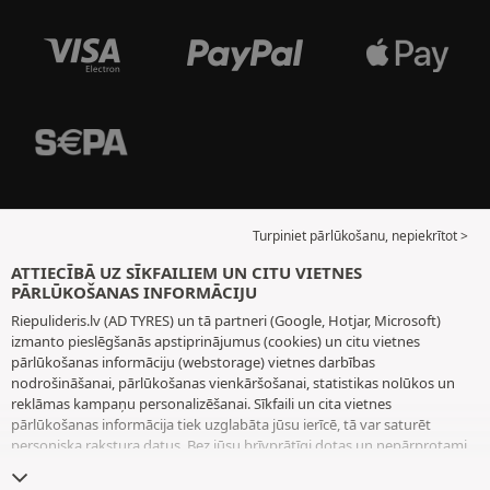
Turpiniet pārlūkošanu, nepiekrītot >
ATTIECĪBĀ UZ SĪKFAILIEM UN CITU VIETNES
PĀRLŪKOŠANAS INFORMĀCIJU
Riepulideris.lv (AD TYRES) un tā partneri (Google, Hotjar, Microsoft)
izmanto pieslēgšanās apstiprinājumus (cookies) un citu vietnes
pārlūkošanas informāciju (webstorage) vietnes darbības
nodrošināšanai, pārlūkošanas vienkāršošanai, statistikas nolūkos un
reklāmas kampaņu personalizēšanai. Sīkfaili un cita vietnes
pārlūkošanas informācija tiek uzglabāta jūsu ierīcē, tā var saturēt
personiska rakstura datus. Bez jūsu brīvprātīgi dotas un nepārprotami
paustas piekrišanas mēs neizvietojam nekādus sīkfailus vai citu vietnes
pārlūkošanas informāciju, izņemot to, kas nepieciešama vietnes