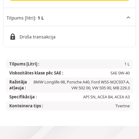
Tilpums [litri]:
1 L
Droša transakcija
Tilpums [Litri] :
1 L
Viskozitātes klase pēc SAE :
SAE 0W-40
Ražotāja
BMW Longlife-98, Porsche A40, Ford WSS-M2C937-A,
atļauja :
VW 502 00, VW 505 00, MB 229.3
Specifikācija :
API SN, ACEA B4, ACEA A3
Konteinera tips :
Tvertne