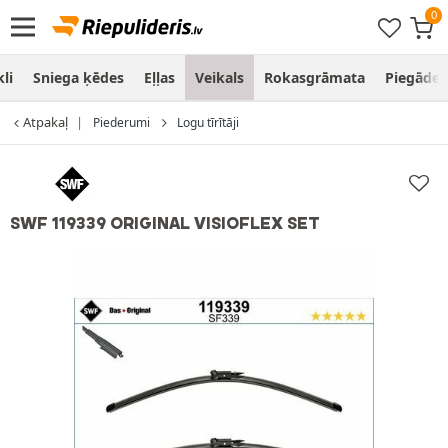
li
Sniega ķēdes
Eļļas
Veikals
Rokasgrāmata
Piegāde
Atpakaļ
Piederumi
Logu tīrītāji
SWF 119339 ORIGINAL VISIOFLEX SET