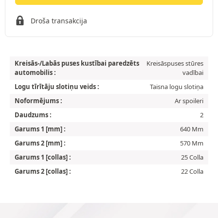
Droša transakcija
Kreisās-/Labās puses kustībai paredzēts
Kreisāspuses stūres
automobilis :
vadībai
Logu tīrītāju slotiņu veids :
Taisna logu slotiņa
Noformējums :
Ar spoileri
Daudzums :
2
Garums 1 [mm] :
640 Mm
Garums 2 [mm] :
570 Mm
Garums 1 [collas] :
25 Colla
Garums 2 [collas] :
22 Colla