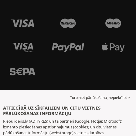
Turpiniet pārlūkošanu, nepiekrītot >
ATTIECĪBĀ UZ SĪKFAILIEM UN CITU VIETNES
PĀRLŪKOŠANAS INFORMĀCIJU
Riepulideris.lv (AD TYRES) un tā partneri (Google, Hotjar, Microsoft)
izmanto pieslēgšanās apstiprinājumus (cookies) un citu vietnes
pārlūkošanas informāciju (webstorage) vietnes darbības