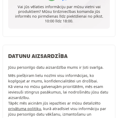
Vai jūs vēlaties informāciju par mūsu vietni vai
produktiem? Mūsu tirdzniecības komanda jūs
informēs no pirmdienas līdz piektdienai no plkst.
10:00 līdz 18:00.
DATUNU AIZSARDZĪBA
Jūsu personīgo datu aizsardzība mums ir ļoti svarīga.
Mēs piešķiram lielu nozīmi visu informācijas, ko
kopīgojat ar mums, konfidencialitātei un drošībai.
Kā viena no mūsu galvenajām prioritātēm, mēs esam
ieviesuši stingrus pasākumus, lai nodrošinātu jūsu datu
aizsardzību.
Tāpēc mēs aicinām jūs iepazīties ar mūsu detalizēto
privātuma politiku
, kurā atradīsiet visu informāciju par
jūsu personīgo datu vākšanu, izmantošanu un