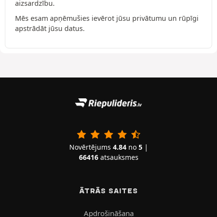
aizsardzību.
Mēs esam apņēmušies ievērot jūsu privātumu un rūpīgi
apstrādāt jūsu datus.
Novērtējums
4.84
no
5
|
66416
atsauksmes
ĀTRĀS SAITES
Apdrošināšana