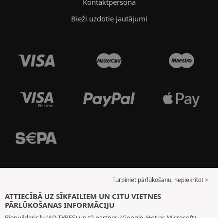
Kontaktpersona
Bieži uzdotie jautājumi
Turpiniet pārlūkošanu, nepiekrītot >
ATTIECĪBĀ UZ SĪKFAILIEM UN CITU VIETNES
PĀRLŪKOŠANAS INFORMĀCIJU
Riepulideris.lv (AD TYRES) un tā partneri (Google, Hotjar, Microsoft)