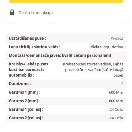
Droša transakcija
Uzstādīšanas puse :
Priekšā
Logu tīrītāju slotiņu veids :
Izliekta logu slotiņa
Montāža/demontāža jāveic kvalificētam personālam!
Kreisās-/Labās puses
Kreisāspuses stūres vadībai, Labās
kustībai paredzēts
puses stūres vadībai (stūre labajā
automobilis :
pusē)
Daudzums :
2
Garums 1 [mm] :
600 Mm
Garums 2 [mm] :
600 Mm
Garums 1 [collas] :
24 Colla
Garums 2 [collas] :
24 Colla