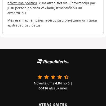
privātuma politiku
, kurā atradīsiet visu informāciju par
jūsu personīgo datu vākšanu, izmantošanu un
aizsardzību.
Mēs esam apņēmušies ievērot jūsu privātumu un rūpīgi
apstrādāt jūsu datus.
Novērtējums
4.84
no
5
|
66416
atsauksmes
ĀTRĀS SAITES