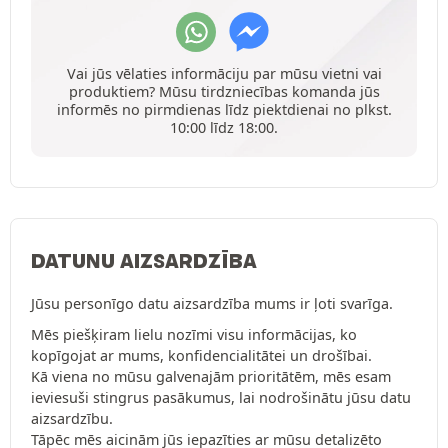
Vai jūs vēlaties informāciju par mūsu vietni vai
produktiem? Mūsu tirdzniecības komanda jūs
informēs no pirmdienas līdz piektdienai no plkst.
10:00 līdz 18:00.
DATUNU AIZSARDZĪBA
Jūsu personīgo datu aizsardzība mums ir ļoti svarīga.
Mēs piešķiram lielu nozīmi visu informācijas, ko
kopīgojat ar mums, konfidencialitātei un drošībai.
Kā viena no mūsu galvenajām prioritātēm, mēs esam
ieviesuši stingrus pasākumus, lai nodrošinātu jūsu datu
aizsardzību.
Tāpēc mēs aicinām jūs iepazīties ar mūsu detalizēto