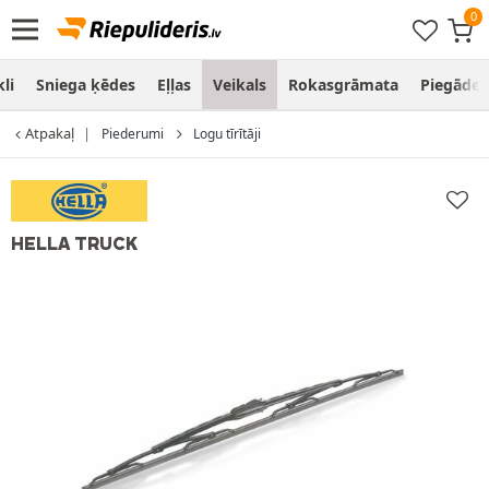
li
Sniega ķēdes
Eļļas
Veikals
Rokasgrāmata
Piegāde
Atpakaļ
Piederumi
Logu tīrītāji
HELLA TRUCK