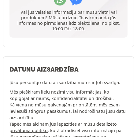
Vai jūs vēlaties informāciju par mūsu vietni vai
produktiem? Mūsu tirdzniecības komanda jūs
informēs no pirmdienas līdz piektdienai no plkst.
10:00 līdz 18:00.
DATUNU AIZSARDZĪBA
Jūsu personīgo datu aizsardzība mums ir ļoti svarīga.
Mēs piešķiram lielu nozīmi visu informācijas, ko
kopīgojat ar mums, konfidencialitātei un drošībai.
Kā viena no mūsu galvenajām prioritātēm, mēs esam
ieviesuši stingrus pasākumus, lai nodrošinātu jūsu datu
aizsardzību.
Tāpēc mēs aicinām jūs iepazīties ar mūsu detalizēto
privātuma politiku
, kurā atradīsiet visu informāciju par
jūsu personīgo datu vākšanu, izmantošanu un