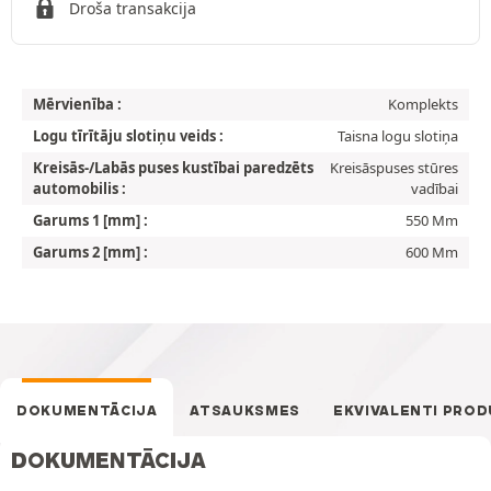
Droša transakcija
Mērvienība :
Komplekts
Logu tīrītāju slotiņu veids :
Taisna logu slotiņa
Kreisās-/Labās puses kustībai paredzēts
Kreisāspuses stūres
automobilis :
vadībai
Garums 1 [mm] :
550 Mm
Garums 2 [mm] :
600 Mm
DOKUMENTĀCIJA
ATSAUKSMES
EKVIVALENTI PROD
DOKUMENTĀCIJA