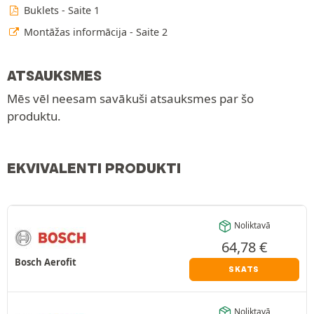
Buklets - Saite 1
Montāžas informācija - Saite 2
ATSAUKSMES
Mēs vēl neesam savākuši atsauksmes par šo
produktu.
EKVIVALENTI PRODUKTI
Noliktavā
64,78
€
Bosch Aerofit
SKATS
Noliktavā