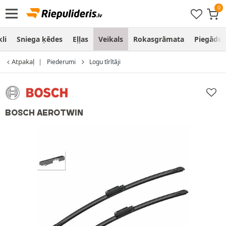
li
Sniega ķēdes
Eļļas
Veikals
Rokasgrāmata
Piegāde
Atpakaļ
Piederumi
Logu tīrītāji
BOSCH AEROTWIN