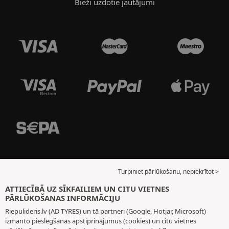
Bieži uzdotie jautājumi
Turpiniet pārlūkošanu, nepiekrītot >
ATTIECĪBĀ UZ SĪKFAILIEM UN CITU VIETNES
PĀRLŪKOŠANAS INFORMĀCIJU
Riepulideris.lv (AD TYRES) un tā partneri (Google, Hotjar, Microsoft)
izmanto pieslēgšanās apstiprinājumus (cookies) un citu vietnes