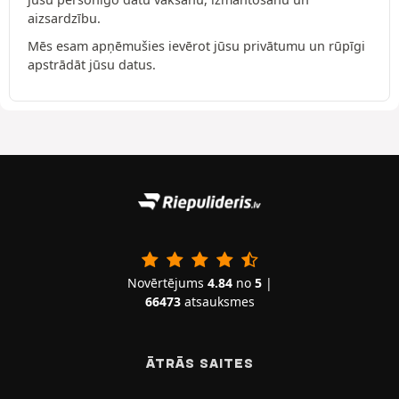
aizsardzību.
Mēs esam apņēmušies ievērot jūsu privātumu un rūpīgi
apstrādāt jūsu datus.
Novērtējums
4.84
no
5
|
66473
atsauksmes
ĀTRĀS SAITES