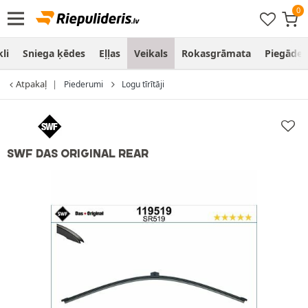
li
Sniega ķēdes
Eļļas
Veikals
Rokasgrāmata
Piegāde
Atpakaļ
Piederumi
Logu tīrītāji
SWF DAS ORIGINAL REAR