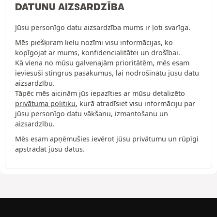
DATUNU AIZSARDZĪBA
Jūsu personīgo datu aizsardzība mums ir ļoti svarīga.
Mēs piešķiram lielu nozīmi visu informācijas, ko
kopīgojat ar mums, konfidencialitātei un drošībai.
Kā viena no mūsu galvenajām prioritātēm, mēs esam
ieviesuši stingrus pasākumus, lai nodrošinātu jūsu datu
aizsardzību.
Tāpēc mēs aicinām jūs iepazīties ar mūsu detalizēto
privātuma politiku
, kurā atradīsiet visu informāciju par
jūsu personīgo datu vākšanu, izmantošanu un
aizsardzību.
Mēs esam apņēmušies ievērot jūsu privātumu un rūpīgi
apstrādāt jūsu datus.