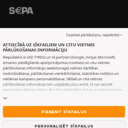
Turpiniet pārlūkošanu, nepiekrītot >
ATTIECĪBĀ UZ SĪKFAILIEM UN CITU VIETNES
PĀRLŪKOŠANAS INFORMĀCIJU
Riepulideris.lv (AD TYRES) un tā partneri (Google, Hotjar, Microsoft)
izmanto pieslēgšanās apstiprinājumus (cookies) un citu vietnes
pārlūkošanas informāciju (webstorage) vietnes darbības
nodrošināšanai, pārlūkošanas vienkāršošanai, statistikas nolūkos un
reklāmas kampaņu personalizēšanai. Sīkfaili un cita vietnes
pārlūkošanas informācija tiek uzglabāta jūsu ierīcē, tā var saturēt
personiska rakstura datus. Bez jūsu brīvprātīgi dotas un nepārprotami
paustas piekrišanas mēs neizvietojam nekādus sīkfailus vai citu vietnes
pārlūkošanas informāciju, izņemot to, kas nepieciešama vietnes
darbības nodrošināšanai. Mēs saglabājam jūsu izvēli 6 mēnešus ilgu
laiku periodu. Jūs varat jebkurā brīdī atsaukt savu piekrišanu, dodoties
PIEŅEMT SĪKFAILUS
uz lapu
Sīkfaili un cita vietnes pārlūkošanas informācija
. Jūs varat
izvēlēties turpināt pārlūkošanu bez piekrišanas sīkfailu un citas vietnes
PERSONALIZĒT SĪKFAILUS
pārlūkošanas informācijas izmantošanai. Atteikšanās neierobežo