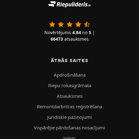
Novērtējums
4.84
no
5
|
66473
atsauksmes
ĀTRĀS SAITES
Apdrošināšana
Riepu rokasgrāmata
Atsauksmes
Remontdarbnīcas reģistrēšana
Juridiskie paziņojumi
Vispārējie pārdošanas nosacījumi
Valsts