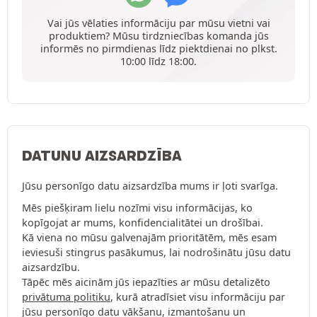
Vai jūs vēlaties informāciju par mūsu vietni vai
produktiem? Mūsu tirdzniecības komanda jūs
informēs no pirmdienas līdz piektdienai no plkst.
10:00 līdz 18:00.
DATUNU AIZSARDZĪBA
Jūsu personīgo datu aizsardzība mums ir ļoti svarīga.
Mēs piešķiram lielu nozīmi visu informācijas, ko
kopīgojat ar mums, konfidencialitātei un drošībai.
Kā viena no mūsu galvenajām prioritātēm, mēs esam
ieviesuši stingrus pasākumus, lai nodrošinātu jūsu datu
aizsardzību.
Tāpēc mēs aicinām jūs iepazīties ar mūsu detalizēto
privātuma politiku
, kurā atradīsiet visu informāciju par
jūsu personīgo datu vākšanu, izmantošanu un