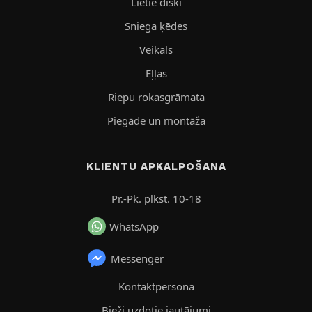
Lietie diski
Sniega ķēdes
Veikals
Eļļas
Riepu rokasgrāmata
Piegāde un montāža
KLIENTU APKALPOŠANA
Pr.-Pk. plkst. 10-18
WhatsApp
Messenger
Kontaktpersona
Bieži uzdotie jautājumi