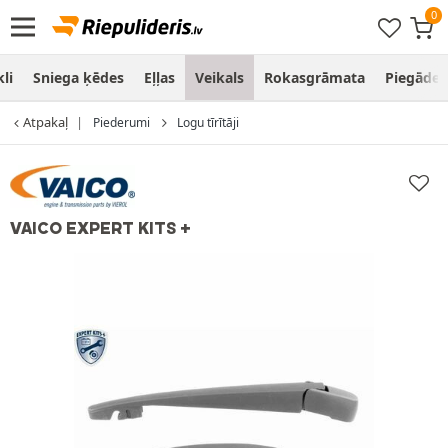
li
Sniega ķēdes
Eļļas
Veikals
Rokasgrāmata
Piegāde
Atpakaļ
Piederumi
Logu tīrītāji
VAICO EXPERT KITS +