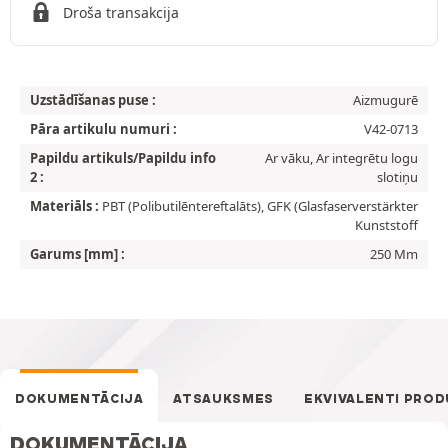
Droša transakcija
Uzstādīšanas puse :
Aizmugurē
Pāra artikulu numuri :
V42-0713
Papildu artikuls/Papildu info
Ar vāku, Ar integrētu logu
2 :
slotiņu
Materiāls :
PBT (Polibutilēntereftalāts), GFK (Glasfaserverstärkter
Kunststoff
Garums [mm] :
250 Mm
DOKUMENTĀCIJA
ATSAUKSMES
EKVIVALENTI PROD
DOKUMENTĀCIJA