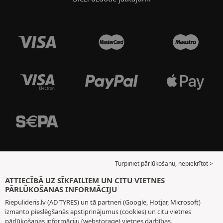
Turpiniet pārlūkošanu, nepiekrītot >
ATTIECĪBĀ UZ SĪKFAILIEM UN CITU VIETNES
PĀRLŪKOŠANAS INFORMĀCIJU
Riepulideris.lv (AD TYRES) un tā partneri (Google, Hotjar, Microsoft)
izmanto pieslēgšanās apstiprinājumus (cookies) un citu vietnes
pārlūkošanas informāciju (webstorage) vietnes darbības