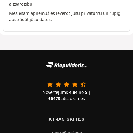
aizsardzību.
Mēs esam apņēmušies ievērot jūsu privātumu un rūpīgi
apstrādāt jūsu datus.
Novērtējums
4.84
no
5
|
66473
atsauksmes
ĀTRĀS SAITES
Apdrošināšana