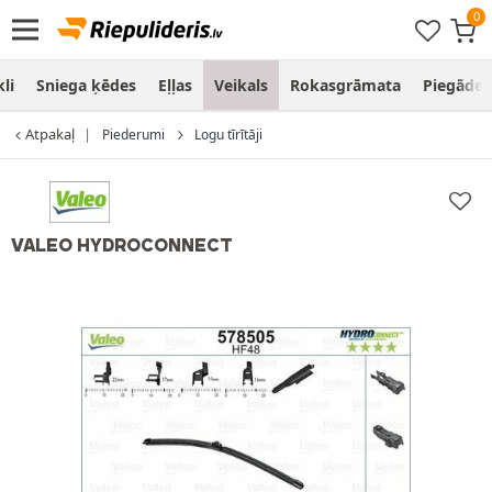
li
Sniega ķēdes
Eļļas
Veikals
Rokasgrāmata
Piegāde
Atpakaļ
Piederumi
Logu tīrītāji
VALEO HYDROCONNECT