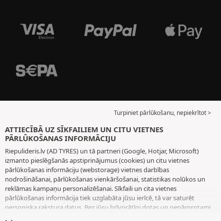
Turpiniet pārlūkošanu, nepiekrītot >
ATTIECĪBĀ UZ SĪKFAILIEM UN CITU VIETNES
PĀRLŪKOŠANAS INFORMĀCIJU
Riepulideris.lv (AD TYRES) un tā partneri (Google, Hotjar, Microsoft)
izmanto pieslēgšanās apstiprinājumus (cookies) un citu vietnes
pārlūkošanas informāciju (webstorage) vietnes darbības
nodrošināšanai, pārlūkošanas vienkāršošanai, statistikas nolūkos un
reklāmas kampaņu personalizēšanai. Sīkfaili un cita vietnes
pārlūkošanas informācija tiek uzglabāta jūsu ierīcē, tā var saturēt
personiska rakstura datus. Bez jūsu brīvprātīgi dotas un nepārprotami
paustas piekrišanas mēs neizvietojam nekādus sīkfailus vai citu vietnes