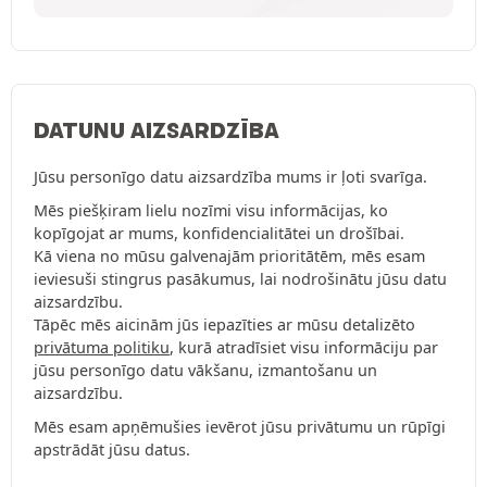
DATUNU AIZSARDZĪBA
Jūsu personīgo datu aizsardzība mums ir ļoti svarīga.
Mēs piešķiram lielu nozīmi visu informācijas, ko
kopīgojat ar mums, konfidencialitātei un drošībai.
Kā viena no mūsu galvenajām prioritātēm, mēs esam
ieviesuši stingrus pasākumus, lai nodrošinātu jūsu datu
aizsardzību.
Tāpēc mēs aicinām jūs iepazīties ar mūsu detalizēto
privātuma politiku
, kurā atradīsiet visu informāciju par
jūsu personīgo datu vākšanu, izmantošanu un
aizsardzību.
Mēs esam apņēmušies ievērot jūsu privātumu un rūpīgi
apstrādāt jūsu datus.