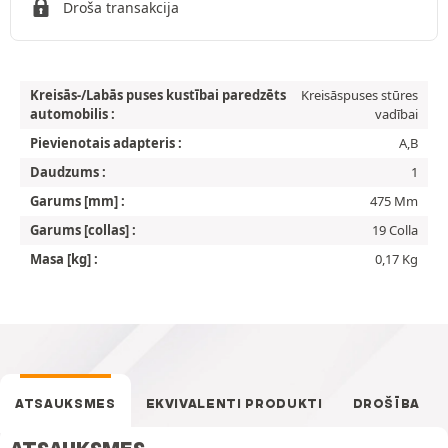
Droša transakcija
Kreisās-/Labās puses kustībai paredzēts
Kreisāspuses stūres
automobilis :
vadībai
Pievienotais adapteris :
A,B
Daudzums :
1
Garums [mm] :
475 Mm
Garums [collas] :
19 Colla
Masa [kg] :
0,17 Kg
ATSAUKSMES
EKVIVALENTI PRODUKTI
DROŠĪBA