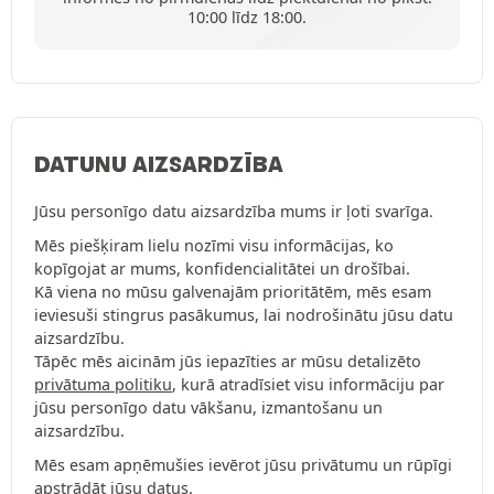
10:00 līdz 18:00.
DATUNU AIZSARDZĪBA
Jūsu personīgo datu aizsardzība mums ir ļoti svarīga.
Mēs piešķiram lielu nozīmi visu informācijas, ko
kopīgojat ar mums, konfidencialitātei un drošībai.
Kā viena no mūsu galvenajām prioritātēm, mēs esam
ieviesuši stingrus pasākumus, lai nodrošinātu jūsu datu
aizsardzību.
Tāpēc mēs aicinām jūs iepazīties ar mūsu detalizēto
privātuma politiku
, kurā atradīsiet visu informāciju par
jūsu personīgo datu vākšanu, izmantošanu un
aizsardzību.
Mēs esam apņēmušies ievērot jūsu privātumu un rūpīgi
apstrādāt jūsu datus.