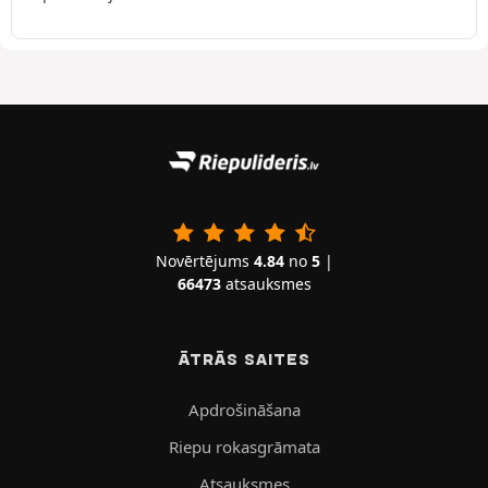
Novērtējums
4.84
no
5
|
66473
atsauksmes
ĀTRĀS SAITES
Apdrošināšana
Riepu rokasgrāmata
Atsauksmes