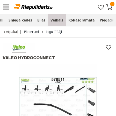
li
Sniega ķēdes
Eļļas
Veikals
Rokasgrāmata
Piegāde
Atpakaļ
Piederumi
Logu tīrītāji
VALEO HYDROCONNECT