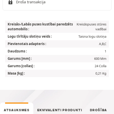
Droša transakcija
Kreisās-/Labās puses kustībai paredzēts
Kreisāspuses stūres
automobilis :
vadībai
Logu tīrītāju slotiņu veids :
Taisna logu slotiņa
Pievienotais adapteris :
A,B,C
Daudzums :
1
Garums [mm] :
600 Mm
Garums [collas] :
24 Colla
Masa [kg] :
0,21 Kg
ATSAUKSMES
EKVIVALENTI PRODUKTI
DROŠĪBA