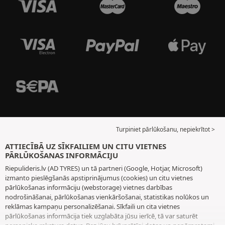
Turpiniet pārlūkošanu, nepiekrītot >
ATTIECĪBĀ UZ SĪKFAILIEM UN CITU VIETNES
PĀRLŪKOŠANAS INFORMĀCIJU
Riepulideris.lv (AD TYRES) un tā partneri (Google, Hotjar, Microsoft)
izmanto pieslēgšanās apstiprinājumus (cookies) un citu vietnes
pārlūkošanas informāciju (webstorage) vietnes darbības
nodrošināšanai, pārlūkošanas vienkāršošanai, statistikas nolūkos un
reklāmas kampaņu personalizēšanai. Sīkfaili un cita vietnes
pārlūkošanas informācija tiek uzglabāta jūsu ierīcē, tā var saturēt