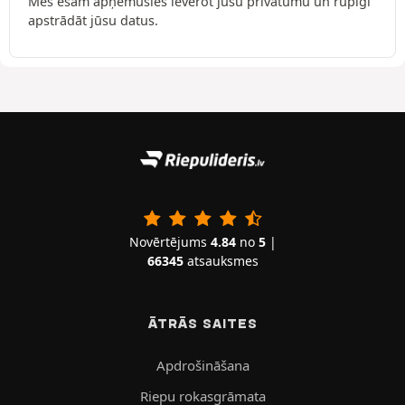
Mēs esam apņēmušies ievērot jūsu privātumu un rūpīgi
apstrādāt jūsu datus.
Novērtējums
4.84
no
5
|
66345
atsauksmes
ĀTRĀS SAITES
Apdrošināšana
Riepu rokasgrāmata