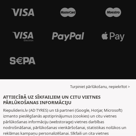
Turpiniet pārlūkošanu, nepiekrītot >
ATTIECĪBĀ UZ SĪKFAILIEM UN CITU VIETNES
PĀRLŪKOŠANAS INFORMĀCIJU
Riepulideris.lv (AD TYRES) un tā partneri (Google, Hotjar, Microsoft)
izmanto pieslēgšanās apstiprinājumus (cookies) un citu vietnes
pārlūkošanas informāciju (webstorage) vietnes darbības
nodrošināšanai, pārlūkošanas vienkāršošanai, statistikas nolūkos un
reklāmas kampaņu personalizēšanai. Sīkfaili un cita vietnes