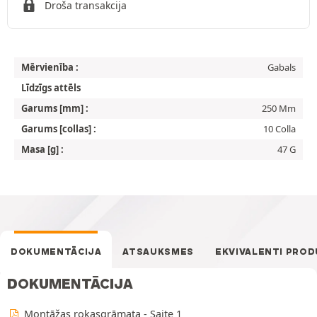
Droša transakcija
Mērvienība :
Gabals
Līdzīgs attēls
Garums [mm] :
250 Mm
Garums [collas] :
10 Colla
Masa [g] :
47 G
DOKUMENTĀCIJA
ATSAUKSMES
EKVIVALENTI PROD
DOKUMENTĀCIJA
Montāžas rokasgrāmata - Saite 1