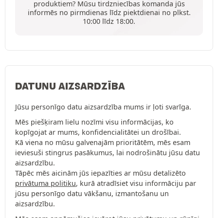
produktiem? Mūsu tirdzniecības komanda jūs
informēs no pirmdienas līdz piektdienai no plkst.
10:00 līdz 18:00.
DATUNU AIZSARDZĪBA
Jūsu personīgo datu aizsardzība mums ir ļoti svarīga.
Mēs piešķiram lielu nozīmi visu informācijas, ko
kopīgojat ar mums, konfidencialitātei un drošībai.
Kā viena no mūsu galvenajām prioritātēm, mēs esam
ieviesuši stingrus pasākumus, lai nodrošinātu jūsu datu
aizsardzību.
Tāpēc mēs aicinām jūs iepazīties ar mūsu detalizēto
privātuma politiku
, kurā atradīsiet visu informāciju par
jūsu personīgo datu vākšanu, izmantošanu un
aizsardzību.