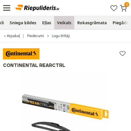
li
Sniega ķēdes
Eļļas
Veikals
Rokasgrāmata
Piegāde
Atpakaļ
Piederumi
Logu tīrītāji
CONTINENTAL REARCTRL