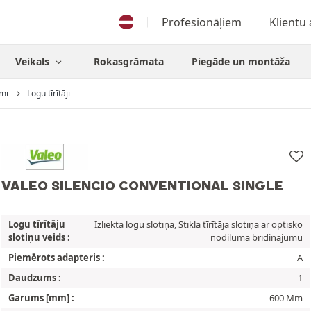
Profesionāļiem
Klientu
Veikals
Rokasgrāmata
Piegāde un montāža
mi
Logu tīrītāji
VALEO SILENCIO CONVENTIONAL SINGLE
Logu tīrītāju
Izliekta logu slotiņa, Stikla tīrītāja slotiņa ar optisko
slotiņu veids :
nodiluma brīdinājumu
Piemērots adapteris :
A
Daudzums :
1
Garums [mm] :
600 Mm