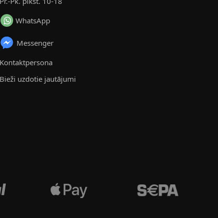
Pr.-Pk. plkst. 10-18
WhatsApp
Messenger
Kontaktpersona
Bieži uzdotie jautājumi