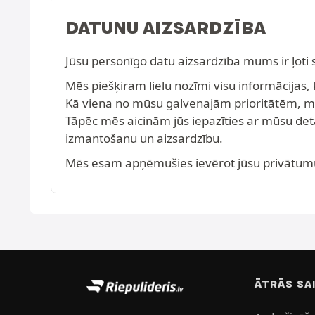
DATUNU AIZSARDZĪBA
Jūsu personīgo datu aizsardzība mums ir ļoti 
Mēs piešķiram lielu nozīmi visu informācijas, 
Kā viena no mūsu galvenajām prioritātēm, mē
Tāpēc mēs aicinām jūs iepazīties ar mūsu det
izmantošanu un aizsardzību.
Mēs esam apņēmušies ievērot jūsu privātumu 
ĀTRĀS SA