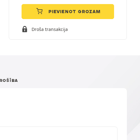
PIEVIENOT GROZAM
Droša transakcija
ROŠĪBA