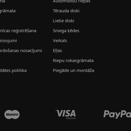
ana
Automobiļu riepas
grāmata
Tērauda diski
Lietie diski
īcas reģistrēšana
Sniega ķēdes
aziņojumi
Veikals
pārdošanas nosacījumi
Eļļas
Riepu rokasgrāmata
tātes politika
Piegāde un montāža