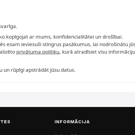
svarīga.
ko kopīgojat ar mums, konfidencialitātei un drošībai.
s esam ieviesuši stingrus pasākumus, lai nodrošinātu jūs
alizēto
privātuma politiku
, kurā atradīsiet visu informāci
un rūpīgi apstrādāt jūsu datus.
ITES
INFORMĀCIJA