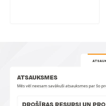
ATSAU
ATSAUKSMES
Mēs vēl neesam savākuši atsauksmes par šo pr
DROŠĪBAS RESURSI UN PR