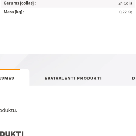
Garums [collas] :
24 Colla
Masa [kg] :
0,22 Kg
KSMES
EKVIVALENTI PRODUKTI
D
oduktu.
ODUKTI