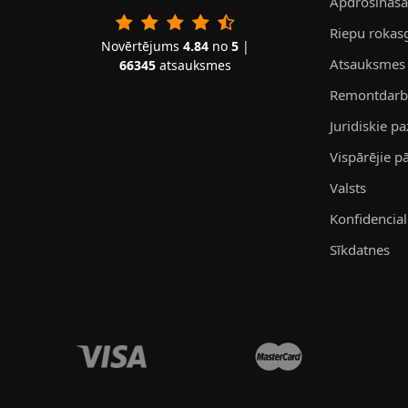
Apdrošināš
Riepu rokas
Novērtējums
4.84
no
5
|
Atsauksmes
66345
atsauksmes
Remontdarbn
Juridiskie p
Vispārējie 
Valsts
Konfidenciali
Sīkdatnes