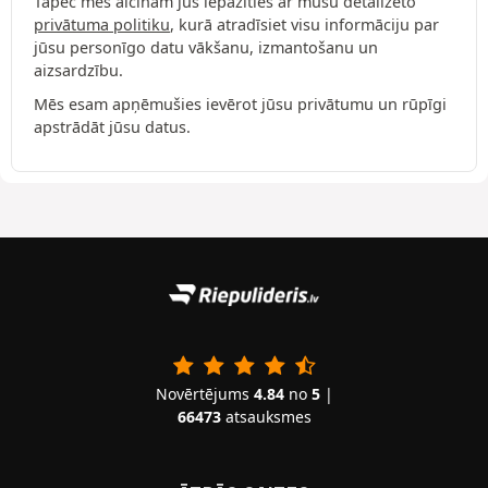
Tāpēc mēs aicinām jūs iepazīties ar mūsu detalizēto
privātuma politiku
, kurā atradīsiet visu informāciju par
jūsu personīgo datu vākšanu, izmantošanu un
aizsardzību.
Mēs esam apņēmušies ievērot jūsu privātumu un rūpīgi
apstrādāt jūsu datus.
Novērtējums
4.84
no
5
|
66473
atsauksmes