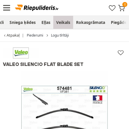
li
Sniega ķēdes
Eļļas
Veikals
Rokasgrāmata
Piegāde
Atpakaļ
Piederumi
Logu tīrītāji
VALEO SILENCIO FLAT BLADE SET