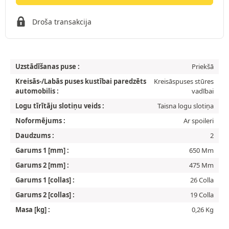
Droša transakcija
Uzstādīšanas puse :
Priekšā
Kreisās-/Labās puses kustībai paredzēts
Kreisāspuses stūres
automobilis :
vadībai
Logu tīrītāju slotiņu veids :
Taisna logu slotiņa
Noformējums :
Ar spoileri
Daudzums :
2
Garums 1 [mm] :
650 Mm
Garums 2 [mm] :
475 Mm
Garums 1 [collas] :
26 Colla
Garums 2 [collas] :
19 Colla
Masa [kg] :
0,26 Kg