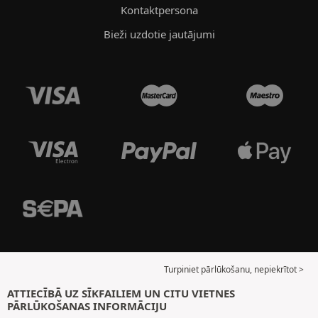
Kontaktpersona
Bieži uzdotie jautājumi
Turpiniet pārlūkošanu, nepiekrītot >
ATTIECĪBĀ UZ SĪKFAILIEM UN CITU VIETNES
PĀRLŪKOŠANAS INFORMĀCIJU