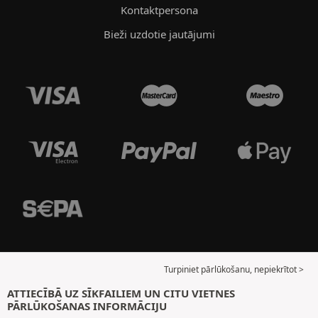
Kontaktpersona
Bieži uzdotie jautājumi
Turpiniet pārlūkošanu, nepiekrītot >
ATTIECĪBĀ UZ SĪKFAILIEM UN CITU VIETNES
PĀRLŪKOŠANAS INFORMĀCIJU