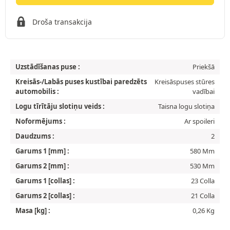
Droša transakcija
Uzstādīšanas puse :
Priekšā
Kreisās-/Labās puses kustībai paredzēts
Kreisāspuses stūres
automobilis :
vadībai
Logu tīrītāju slotiņu veids :
Taisna logu slotiņa
Noformējums :
Ar spoileri
Daudzums :
2
Garums 1 [mm] :
580 Mm
Garums 2 [mm] :
530 Mm
Garums 1 [collas] :
23 Colla
Garums 2 [collas] :
21 Colla
Masa [kg] :
0,26 Kg