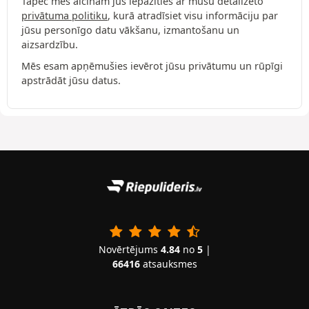
Tāpēc mēs aicinām jūs iepazīties ar mūsu detalizēto
privātuma politiku
, kurā atradīsiet visu informāciju par
jūsu personīgo datu vākšanu, izmantošanu un
aizsardzību.
Mēs esam apņēmušies ievērot jūsu privātumu un rūpīgi
apstrādāt jūsu datus.
Novērtējums
4.84
no
5
|
66416
atsauksmes