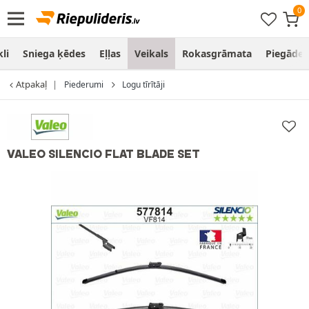
li
Sniega ķēdes
Eļļas
Veikals
Rokasgrāmata
Piegāde
Atpakaļ
Piederumi
Logu tīrītāji
VALEO SILENCIO FLAT BLADE SET