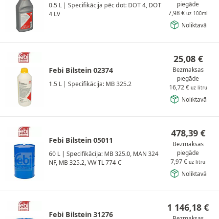
piegāde
0.5 L
|
Specifikācija pēc dot: DOT 4, DOT
7,98
€
4 LV
uz 100ml
Noliktavā
25,08
€
Febi Bilstein 02374
Bezmaksas
piegāde
1.5 L
|
Specifikācija: MB 325.2
16,72
€
uz litru
Noliktavā
478,39
€
Febi Bilstein 05011
Bezmaksas
piegāde
60 L
|
Specifikācija: MB 325.0, MAN 324
7,97
€
NF, MB 325.2, VW TL 774-C
uz litru
Noliktavā
1 146,18
€
Febi Bilstein 31276
Bezmaksas