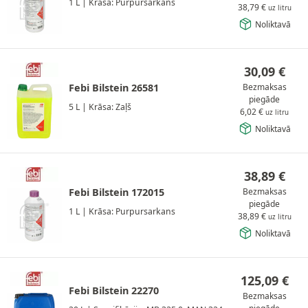
1 L
|
Krāsa: Purpursarkans
38,79
€
uz litru
Noliktavā
30,09
€
Febi Bilstein 26581
Bezmaksas
piegāde
5 L
|
Krāsa: Zaļš
6,02
€
uz litru
Noliktavā
38,89
€
Febi Bilstein 172015
Bezmaksas
piegāde
1 L
|
Krāsa: Purpursarkans
38,89
€
uz litru
Noliktavā
125,09
€
Febi Bilstein 22270
Bezmaksas