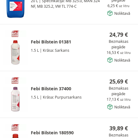
piegāde
20 L
|
Specifikācija: MB 325.0, MAN 324
6,25
€
NF, MB 325.2, VW TL 774-C
uz litru
Noliktavā
24,79
€
Febi Bilstein 01381
Bezmaksas
piegāde
1.5 L
|
Krāsa: Sarkans
16,53
€
uz litru
Noliktavā
25,69
€
Febi Bilstein 37400
Bezmaksas
piegāde
1.5 L
|
Krāsa: Purpursarkans
17,13
€
uz litru
Noliktavā
39,89
€
Febi Bilstein 180590
Bezmaksas