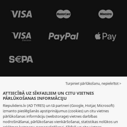
Turpiniet pārlūkošanu, nepiekrītot >
ATTIECĪBĀ UZ SĪKFAILIEM UN CITU VIETNES
PĀRLŪKOŠANAS INFORMĀCIJU
Riepulideris.lv (AD TYRES) un tā partneri (Google, Hotjar, Microsoft)
izmanto pieslēgšanās apstiprinājumus (cookies) un citu vietnes
pārlūkošanas informāciju (webstorage) vietnes darbības
nodrošināšanai, pārlūkošanas vienkāršošanai, statistikas nolūkos un