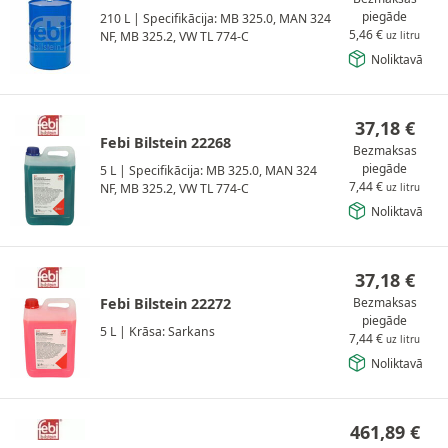
piegāde
210 L
|
Specifikācija: MB 325.0, MAN 324
5,46
€
NF, MB 325.2, VW TL 774-C
uz litru
Noliktavā
37,18
€
Febi Bilstein 22268
Bezmaksas
piegāde
5 L
|
Specifikācija: MB 325.0, MAN 324
7,44
€
NF, MB 325.2, VW TL 774-C
uz litru
Noliktavā
37,18
€
Febi Bilstein 22272
Bezmaksas
piegāde
5 L
|
Krāsa: Sarkans
7,44
€
uz litru
Noliktavā
461,89
€