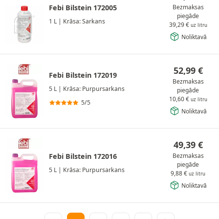
Febi Bilstein 172005
Bezmaksas
piegāde
1 L
|
Krāsa: Sarkans
39,29
€
uz litru
Noliktavā
52,99
€
Febi Bilstein 172019
Bezmaksas
5 L
|
Krāsa: Purpursarkans
piegāde
10,60
€
uz litru
5/5
Noliktavā
49,39
€
Febi Bilstein 172016
Bezmaksas
piegāde
5 L
|
Krāsa: Purpursarkans
9,88
€
uz litru
Noliktavā