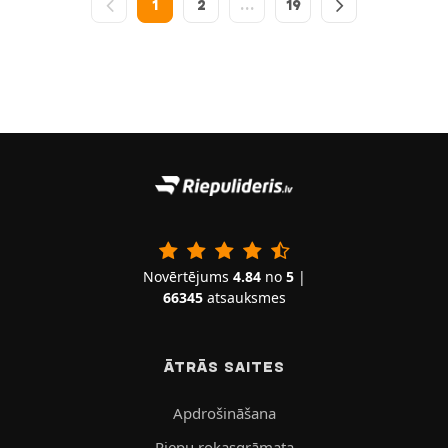
1
2
…
19
Novērtējums
4.84
no
5
|
66345
atsauksmes
ĀTRĀS SAITES
Apdrošināšana
Riepu rokasgrāmata