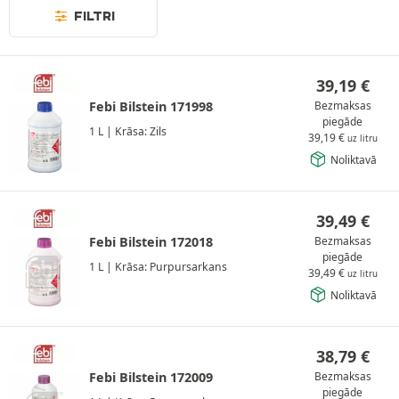
FILTRI
39,19
€
Febi Bilstein 171998
Bezmaksas
piegāde
1 L
|
Krāsa: Zils
39,19
€
uz litru
Noliktavā
39,49
€
Febi Bilstein 172018
Bezmaksas
piegāde
1 L
|
Krāsa: Purpursarkans
39,49
€
uz litru
Noliktavā
38,79
€
Febi Bilstein 172009
Bezmaksas
piegāde