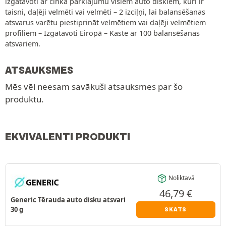
izgatavoti ar cinka pārklājumu visiem auto diskiem, kuri ir
taisni, daļēji velmēti vai velmēti – 2 izciļņi, lai balansēšanas
atsvarus varētu piestiprināt velmētiem vai daļēji velmētiem
profiliem – Izgatavoti Eiropā – Kaste ar 100 balansēšanas
atsvariem.
ATSAUKSMES
Mēs vēl neesam savākuši atsauksmes par šo
produktu.
EKVIVALENTI PRODUKTI
Noliktavā
46,79
€
Generic Tērauda auto disku atsvari
30 g
SKATS