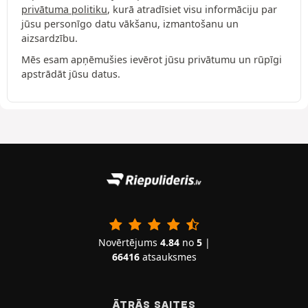
privātuma politiku
, kurā atradīsiet visu informāciju par
jūsu personīgo datu vākšanu, izmantošanu un
aizsardzību.
Mēs esam apņēmušies ievērot jūsu privātumu un rūpīgi
apstrādāt jūsu datus.
Novērtējums
4.84
no
5
|
66416
atsauksmes
ĀTRĀS SAITES