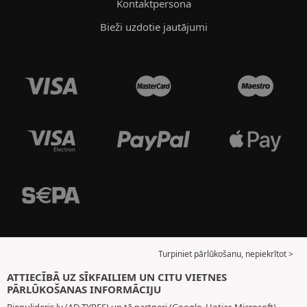
Kontaktpersona
Bieži uzdotie jautājumi
Turpiniet pārlūkošanu, nepiekrītot >
ATTIECĪBĀ UZ SĪKFAILIEM UN CITU VIETNES
PĀRLŪKOŠANAS INFORMĀCIJU