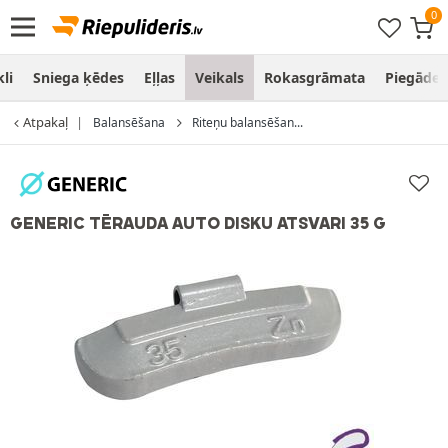
li
Sniega ķēdes
Eļļas
Veikals
Rokasgrāmata
Piegāde
Atpakaļ
Balansēšana
Riteņu balansēšan...
GENERIC TĒRAUDA AUTO DISKU ATSVARI 35 G