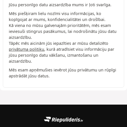
Jūsu personīgo datu aizsardzība mums ir ļoti svarīga.
Mēs piešķiram lielu nozīmi visu informācijas, ko
kopīgojat ar mums, konfidencialitātei un drošībai.
Kā viena no mūsu galvenajām prioritātēm, mēs esam
ieviesuši stingrus pasākumus, lai nodrošinātu jūsu datu
aizsardzību.
Tāpēc mēs aicinām jūs iepazīties ar mūsu detalizēto
privātuma politiku
, kurā atradīsiet visu informāciju par
jūsu personīgo datu vākšanu, izmantošanu un
aizsardzību.
Mēs esam apņēmušies ievērot jūsu privātumu un rūpīgi
apstrādāt jūsu datus.