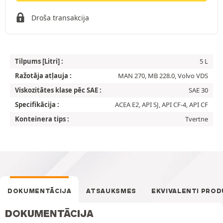
Droša transakcija
Tilpums [Litri] :
5 L
Ražotāja atļauja :
MAN 270, MB 228.0, Volvo VDS
Viskozitātes klase pēc SAE :
SAE 30
Specifikācija :
ACEA E2, API SJ, API CF-4, API CF
Konteinera tips :
Tvertne
DOKUMENTĀCIJA
ATSAUKSMES
EKVIVALENTI PROD
DOKUMENTĀCIJA