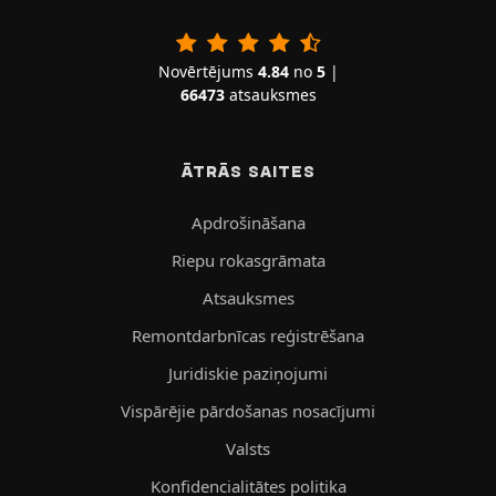
Novērtējums
4.84
no
5
|
66473
atsauksmes
ĀTRĀS SAITES
Apdrošināšana
Riepu rokasgrāmata
Atsauksmes
Remontdarbnīcas reģistrēšana
Juridiskie paziņojumi
Vispārējie pārdošanas nosacījumi
Valsts
Konfidencialitātes politika