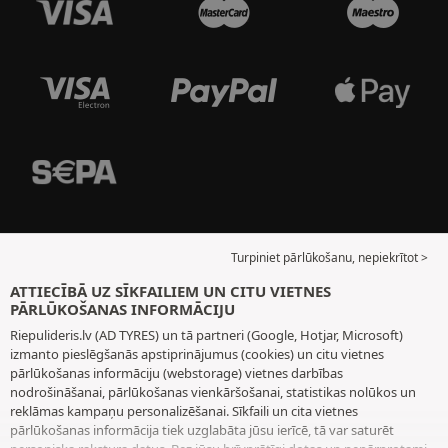
Turpiniet pārlūkošanu, nepiekrītot >
ATTIECĪBĀ UZ SĪKFAILIEM UN CITU VIETNES
PĀRLŪKOŠANAS INFORMĀCIJU
Riepulideris.lv (AD TYRES) un tā partneri (Google, Hotjar, Microsoft)
izmanto pieslēgšanās apstiprinājumus (cookies) un citu vietnes
pārlūkošanas informāciju (webstorage) vietnes darbības
nodrošināšanai, pārlūkošanas vienkāršošanai, statistikas nolūkos un
reklāmas kampaņu personalizēšanai. Sīkfaili un cita vietnes
pārlūkošanas informācija tiek uzglabāta jūsu ierīcē, tā var saturēt