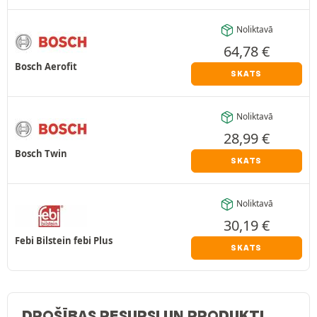
Noliktavā
64,78
€
Bosch Aerofit
SKATS
Noliktavā
28,99
€
Bosch Twin
SKATS
Noliktavā
30,19
€
Febi Bilstein febi Plus
SKATS
DROŠĪBAS RESURSI UN PRODUKTI