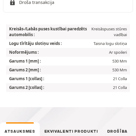
Droša transakcija
Kreisās-/Labās puses kustībai paredzēts
Kreisāspuses stūres
automobilis :
vadībai
Logu tīrītāju slotiņu veids :
Taisna logu slotiņa
Noformējums :
Ar spoileri
Garums 1 [mm] :
530 Mm
Garums 2 [mm] :
530 Mm
Garums 1 [collas] :
21 Colla
Garums 2 [collas] :
21 Colla
ATSAUKSMES
EKVIVALENTI PRODUKTI
DROŠĪBA