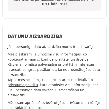
10:00 līdz 18:00.
DATUNU AIZSARDZĪBA
Jūsu personīgo datu aizsardzība mums ir ļoti svarīga.
Mēs piešķiram lielu nozīmi visu informācijas, ko
kopīgojat ar mums, konfidencialitātei un drošībai.
Kā viena no mūsu galvenajām prioritātēm, mēs esam
ieviesuši stingrus pasākumus, lai nodrošinātu jūsu datu
aizsardzību.
Tāpēc mēs aicinām jūs iepazīties ar mūsu detalizēto
privātuma politiku
, kurā atradīsiet visu informāciju par
jūsu personīgo datu vākšanu, izmantošanu un
aizsardzību.
Mēs esam apņēmušies ievērot jūsu privātumu un rūpīgi
apstrādāt jūsu datus.