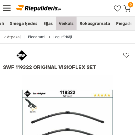
li
Sniega ķēdes
Eļļas
Veikals
Rokasgrāmata
Piegāde
Atpakaļ
Piederumi
Logu tīrītāji
SWF 119322 ORIGINAL VISIOFLEX SET