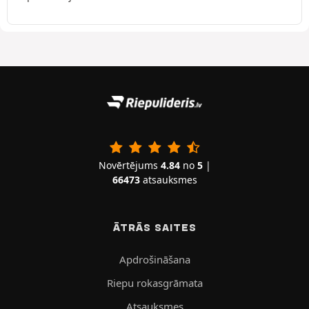
Novērtējums
4.84
no
5
|
66473
atsauksmes
ĀTRĀS SAITES
Apdrošināšana
Riepu rokasgrāmata
Atsauksmes