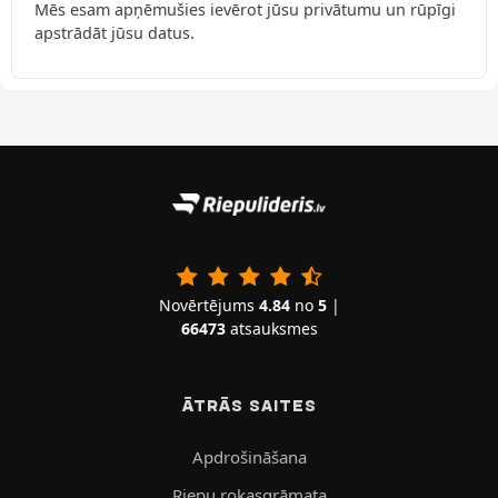
Mēs esam apņēmušies ievērot jūsu privātumu un rūpīgi
apstrādāt jūsu datus.
Novērtējums
4.84
no
5
|
66473
atsauksmes
ĀTRĀS SAITES
Apdrošināšana
Riepu rokasgrāmata