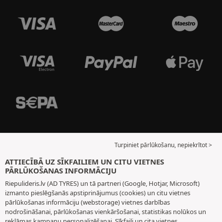
Turpiniet pārlūkošanu, nepiekrītot >
ATTIECĪBĀ UZ SĪKFAILIEM UN CITU VIETNES
PĀRLŪKOŠANAS INFORMĀCIJU
Riepulideris.lv (AD TYRES) un tā partneri (Google, Hotjar, Microsoft)
izmanto pieslēgšanās apstiprinājumus (cookies) un citu vietnes
pārlūkošanas informāciju (webstorage) vietnes darbības
nodrošināšanai, pārlūkošanas vienkāršošanai, statistikas nolūkos un
reklāmas kampaņu personalizēšanai. Sīkfaili un cita vietnes