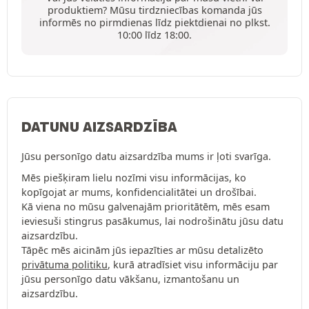
produktiem? Mūsu tirdzniecības komanda jūs
informēs no pirmdienas līdz piektdienai no plkst.
10:00 līdz 18:00.
DATUNU AIZSARDZĪBA
Jūsu personīgo datu aizsardzība mums ir ļoti svarīga.
Mēs piešķiram lielu nozīmi visu informācijas, ko
kopīgojat ar mums, konfidencialitātei un drošībai.
Kā viena no mūsu galvenajām prioritātēm, mēs esam
ieviesuši stingrus pasākumus, lai nodrošinātu jūsu datu
aizsardzību.
Tāpēc mēs aicinām jūs iepazīties ar mūsu detalizēto
privātuma politiku
, kurā atradīsiet visu informāciju par
jūsu personīgo datu vākšanu, izmantošanu un
aizsardzību.