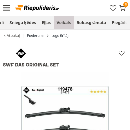
li
Sniega ķēdes
Eļļas
Veikals
Rokasgrāmata
Piegāde
Atpakaļ
Piederumi
Logu tīrītāji
SWF DAS ORIGINAL SET