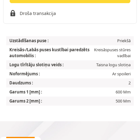
Droša transakcija
Uzstādīšanas puse :
Priekšā
Kreisās-/Labās puses kustībai paredzēts
Kreisāspuses stūres
automobilis :
vadībai
Logu tīrītāju slotiņu veids :
Taisna logu slotiņa
Noformējums :
Ar spoileri
Daudzums :
2
Garums 1 [mm] :
600 Mm
Garums 2 [mm] :
500 Mm