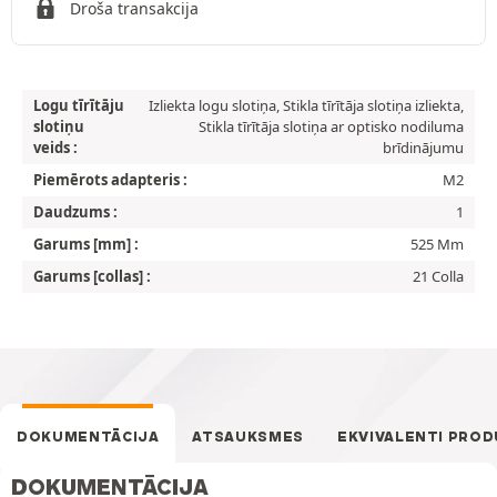
Droša transakcija
Logu tīrītāju
Izliekta logu slotiņa, Stikla tīrītāja slotiņa izliekta,
slotiņu
Stikla tīrītāja slotiņa ar optisko nodiluma
veids :
brīdinājumu
Piemērots adapteris :
M2
Daudzums :
1
Garums [mm] :
525 Mm
Garums [collas] :
21 Colla
DOKUMENTĀCIJA
ATSAUKSMES
EKVIVALENTI PROD
DOKUMENTĀCIJA