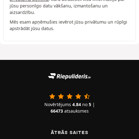
jūsu personīgo datu vākšanu, izmantošanu un
aizsardzību.
Mēs esam apņēmušies ievērot jūsu privātumu un rūpīgi
apstrādāt jūsu datus.
Novērtējums
4.84
no
5
|
66473
atsauksmes
ĀTRĀS SAITES