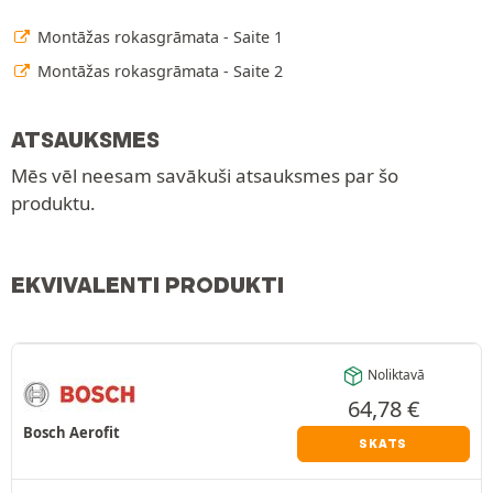
Montāžas rokasgrāmata - Saite 1
Montāžas rokasgrāmata - Saite 2
ATSAUKSMES
Mēs vēl neesam savākuši atsauksmes par šo
produktu.
EKVIVALENTI PRODUKTI
Noliktavā
64,78
€
Bosch Aerofit
SKATS