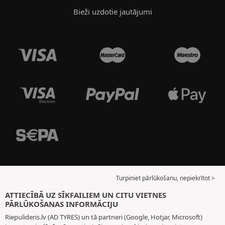
Bieži uzdotie jautājumi
Turpiniet pārlūkošanu, nepiekrītot >
ATTIECĪBĀ UZ SĪKFAILIEM UN CITU VIETNES
PĀRLŪKOŠANAS INFORMĀCIJU
Riepulideris.lv (AD TYRES) un tā partneri (Google, Hotjar, Microsoft)