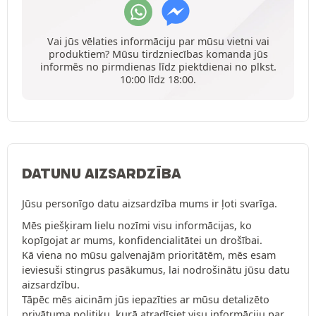
Vai jūs vēlaties informāciju par mūsu vietni vai
produktiem? Mūsu tirdzniecības komanda jūs
informēs no pirmdienas līdz piektdienai no plkst.
10:00 līdz 18:00.
DATUNU AIZSARDZĪBA
Jūsu personīgo datu aizsardzība mums ir ļoti svarīga.
Mēs piešķiram lielu nozīmi visu informācijas, ko
kopīgojat ar mums, konfidencialitātei un drošībai.
Kā viena no mūsu galvenajām prioritātēm, mēs esam
ieviesuši stingrus pasākumus, lai nodrošinātu jūsu datu
aizsardzību.
Tāpēc mēs aicinām jūs iepazīties ar mūsu detalizēto
privātuma politiku
, kurā atradīsiet visu informāciju par