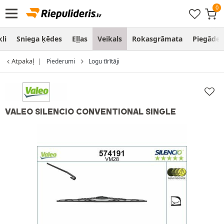
li
Sniega ķēdes
Eļļas
Veikals
Rokasgrāmata
Piegāde
Atpakaļ
Piederumi
Logu tīrītāji
VALEO SILENCIO CONVENTIONAL SINGLE