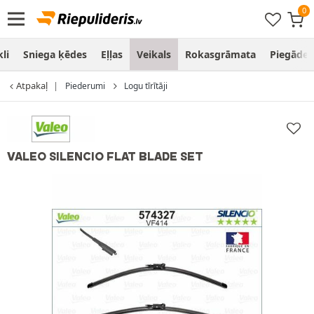
li
Sniega ķēdes
Eļļas
Veikals
Rokasgrāmata
Piegāde
Atpakaļ
Piederumi
Logu tīrītāji
VALEO SILENCIO FLAT BLADE SET