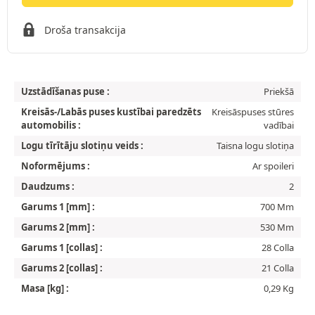
Droša transakcija
Uzstādīšanas puse :
Priekšā
Kreisās-/Labās puses kustībai paredzēts
Kreisāspuses stūres
automobilis :
vadībai
Logu tīrītāju slotiņu veids :
Taisna logu slotiņa
Noformējums :
Ar spoileri
Daudzums :
2
Garums 1 [mm] :
700 Mm
Garums 2 [mm] :
530 Mm
Garums 1 [collas] :
28 Colla
Garums 2 [collas] :
21 Colla
Masa [kg] :
0,29 Kg