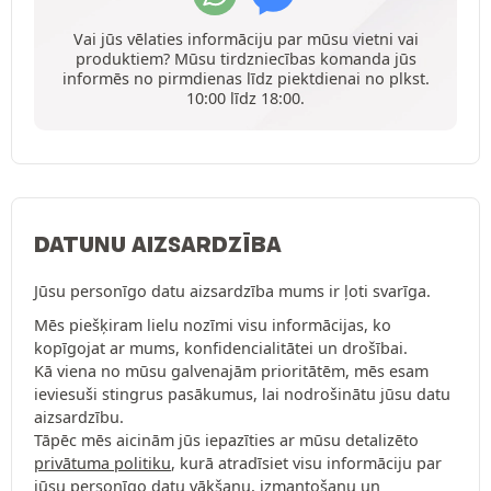
Vai jūs vēlaties informāciju par mūsu vietni vai
produktiem? Mūsu tirdzniecības komanda jūs
informēs no pirmdienas līdz piektdienai no plkst.
10:00 līdz 18:00.
DATUNU AIZSARDZĪBA
Jūsu personīgo datu aizsardzība mums ir ļoti svarīga.
Mēs piešķiram lielu nozīmi visu informācijas, ko
kopīgojat ar mums, konfidencialitātei un drošībai.
Kā viena no mūsu galvenajām prioritātēm, mēs esam
ieviesuši stingrus pasākumus, lai nodrošinātu jūsu datu
aizsardzību.
Tāpēc mēs aicinām jūs iepazīties ar mūsu detalizēto
privātuma politiku
, kurā atradīsiet visu informāciju par
jūsu personīgo datu vākšanu, izmantošanu un