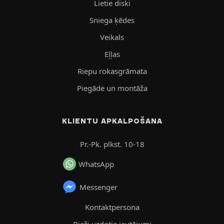
Lietie diski
Sniega ķēdes
Veikals
Eļļas
Riepu rokasgrāmata
Piegāde un montāža
KLIENTU APKALPOŠANA
Pr.-Pk. plkst. 10-18
WhatsApp
Messenger
Kontaktpersona
Bieži uzdotie jautājumi