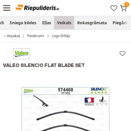
li
Sniega ķēdes
Eļļas
Veikals
Rokasgrāmata
Piegāde
Atpakaļ
Piederumi
Logu tīrītāji
VALEO SILENCIO FLAT BLADE SET