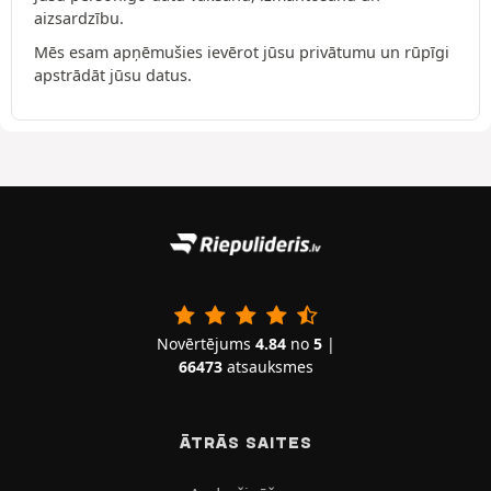
aizsardzību.
Mēs esam apņēmušies ievērot jūsu privātumu un rūpīgi
apstrādāt jūsu datus.
Novērtējums
4.84
no
5
|
66473
atsauksmes
ĀTRĀS SAITES