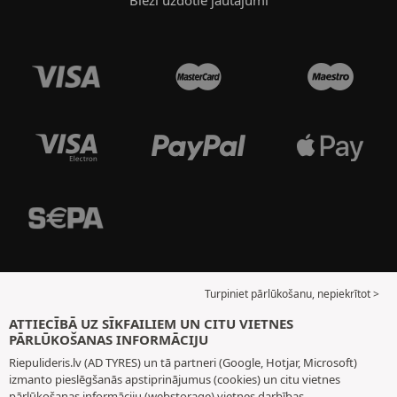
Turpiniet pārlūkošanu, nepiekrītot >
ATTIECĪBĀ UZ SĪKFAILIEM UN CITU VIETNES
PĀRLŪKOŠANAS INFORMĀCIJU
Riepulideris.lv (AD TYRES) un tā partneri (Google, Hotjar, Microsoft)
izmanto pieslēgšanās apstiprinājumus (cookies) un citu vietnes
pārlūkošanas informāciju (webstorage) vietnes darbības