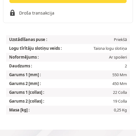
Droša transakcija
Uzstādīšanas puse :
Priekšā
Logu tīrītāju slotiņu veids :
Taisna logu slotiņa
Noformējums :
Ar spoileri
Daudzums :
2
Garums 1 [mm] :
550 Mm
Garums 2 [mm] :
450 Mm
Garums 1 [collas] :
22 Colla
Garums 2 [collas] :
19 Colla
Masa [kg] :
0,25 Kg