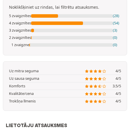
Noklikšķiniet uz rindas, lai filtrētu atsauksmes.
5 zvaigznītes
(28)
4 zvaigznītes
(54)
3 zvaigznītes
(3)
2 zvaigznītes
(0)
1 zvaigzne
(0)
Uz mitra seguma
4/5
Uz sausa seguma
4/5
Komforts
3.5/5
Kvalitāte/cena
4/5
Trokšņa līmenis
4/5
LIETOTĀJU ATSAUKSMES