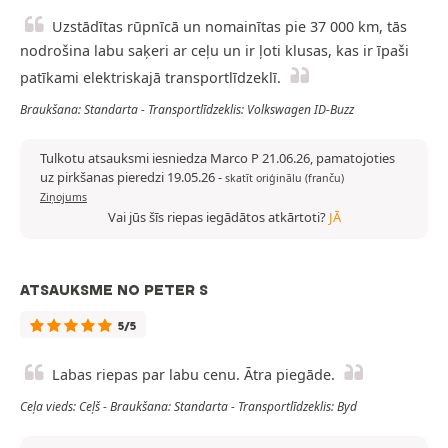
Uzstādītas rūpnīcā un nomainītas pie 37 000 km, tās
nodrošina labu saķeri ar ceļu un ir ļoti klusas, kas ir īpaši
patīkami elektriskajā transportlīdzeklī.
Braukšana: Standarta - Transportlīdzeklis: Volkswagen ID-Buzz
Tulkotu atsauksmi iesniedza Marco P 21.06.26, pamatojoties
uz pirkšanas pieredzi 19.05.26
-
skatīt oriģinālu (franču)
Ziņojums
Vai jūs šīs riepas iegādātos atkārtoti?
JĀ
ATSAUKSME NO PETER S
5/5
Labas riepas par labu cenu. Ātra piegāde.
Ceļa vieds: Ceļš - Braukšana: Standarta - Transportlīdzeklis: Byd