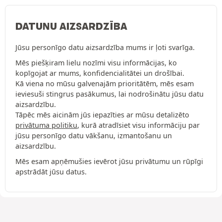
DATUNU AIZSARDZĪBA
Jūsu personīgo datu aizsardzība mums ir ļoti svarīga.
Mēs piešķiram lielu nozīmi visu informācijas, ko
kopīgojat ar mums, konfidencialitātei un drošībai.
Kā viena no mūsu galvenajām prioritātēm, mēs esam
ieviesuši stingrus pasākumus, lai nodrošinātu jūsu datu
aizsardzību.
Tāpēc mēs aicinām jūs iepazīties ar mūsu detalizēto
privātuma politiku
, kurā atradīsiet visu informāciju par
jūsu personīgo datu vākšanu, izmantošanu un
aizsardzību.
Mēs esam apņēmušies ievērot jūsu privātumu un rūpīgi
apstrādāt jūsu datus.