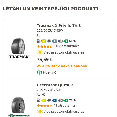
LĒTĀKI UN VEIKTSPĒJĪGI PRODUKTI
Tracmax X Privilo TX-3
205/50 ZR17 93W
XL
69 db
C
B
A
1108 atsauksmes
Vieglie automobiļi vasaras
75,59
€
43% lētāk nekā Hankook
Noliktavā
Greentrac Quest-X
205/50 ZR17 93Y
XL
FR
70 db
C
A
B
11 atsauksmes
Vieglie automobiļi vasaras