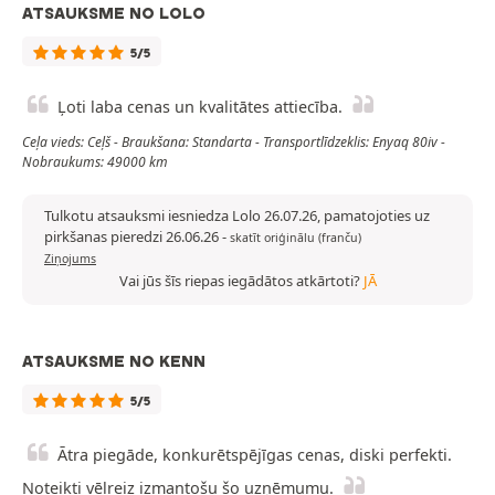
ATSAUKSME NO LOLO
5/5
Ļoti laba cenas un kvalitātes attiecība.
Ceļa vieds: Ceļš - Braukšana: Standarta - Transportlīdzeklis: Enyaq 80iv -
Nobraukums: 49000 km
Tulkotu atsauksmi iesniedza Lolo 26.07.26, pamatojoties uz
pirkšanas pieredzi 26.06.26
-
skatīt oriģinālu (franču)
Ziņojums
Vai jūs šīs riepas iegādātos atkārtoti?
JĀ
ATSAUKSME NO KENN
5/5
Ātra piegāde, konkurētspējīgas cenas, diski perfekti.
Noteikti vēlreiz izmantošu šo uzņēmumu.