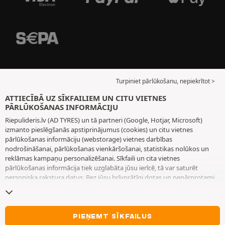
Turpiniet pārlūkošanu, nepiekrītot >
ATTIECĪBĀ UZ SĪKFAILIEM UN CITU VIETNES
PĀRLŪKOŠANAS INFORMĀCIJU
Riepulideris.lv (AD TYRES) un tā partneri (Google, Hotjar, Microsoft)
izmanto pieslēgšanās apstiprinājumus (cookies) un citu vietnes
pārlūkošanas informāciju (webstorage) vietnes darbības
nodrošināšanai, pārlūkošanas vienkāršošanai, statistikas nolūkos un
reklāmas kampaņu personalizēšanai. Sīkfaili un cita vietnes
pārlūkošanas informācija tiek uzglabāta jūsu ierīcē, tā var saturēt
personiska rakstura datus. Bez jūsu brīvprātīgi dotas un nepārprotami
paustas piekrišanas mēs neizvietojam nekādus sīkfailus vai citu vietnes
pārlūkošanas informāciju, izņemot to, kas nepieciešama vietnes
darbības nodrošināšanai. Mēs saglabājam jūsu izvēli 6 mēnešus ilgu
laiku periodu. Jūs varat jebkurā brīdī atsaukt savu piekrišanu, dodoties
PIEŅEMT SĪKFAILUS