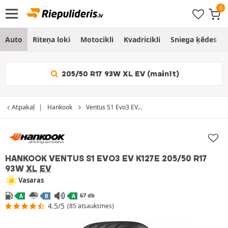
Auto
Riteņa loki
Motocikli
Kvadricikli
Sniega ķēdes
205/50 R17 93W XL EV (mainīt)
Atpakaļ
Hankook
Ventus S1 Evo3 EV...
HANKOOK VENTUS S1 EVO3 EV K127E
205/50 R17
93W
XL
EV
Vasaras
67 db
A
B
A
4.5/5
(85 atsauksmes)