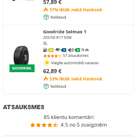
57,89
€
57% lētāk nekā Hankook
Noliktavā
Goodride Solmax 1
205/50 R17 93W
XL
72 db
C
A
B
57 atsauksmes
Vieglie automobiļi vasaras
62,89
€
53% lētāk nekā Hankook
Noliktavā
ATSAUKSMES
85 klientu komentāri
4.5 no 5 zvaigznēm