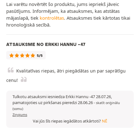
Lai varētu novērtēt šo produktu, jums iepriekš jāveic
pasūtījums. Informējam, ka atsauksmes, kas atstātas
mājaslapā, tiek
kontrolētas
. Atsauksmes tiek kārtotas tikai
hronoloģiskā secībā.
ATSAUKSME NO ERKKI HANNU -47
5/5
Kvalitatīvas riepas, ātri piegādātas un par saprātīgu
cenu!
Tulkotu atsauksmi iesniedza Erkki Hannu -47 28.07.26,
pamatojoties uz pirkšanas pieredzi 28.06.26
-
skatīt oriģinālu
(somu)
Ziņojums
Vai jūs šīs riepas iegādātos atkārtoti?
NĒ