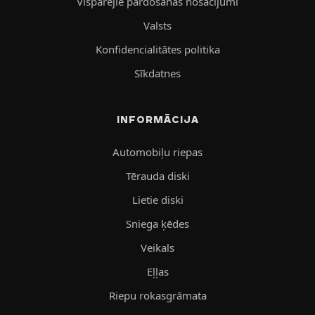
Vispārējie pārdošanas nosacījumi
Valsts
Konfidencialitātes politika
Sīkdatnes
INFORMĀCIJA
Automobiļu riepas
Tērauda diski
Lietie diski
Sniega ķēdes
Veikals
Eļļas
Riepu rokasgrāmata