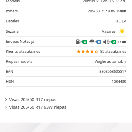
Modelis
Ventus S1 Evo3 EV K127E
Izmērs
205/50 R17 93W
Mainīt
Detaļas
XL
EV
Sezona
Vasaras
Eiropas Notācija
67 db
A
B
A
Klientu atsauksmes
85 atsauksmes
Riepas modelis
Vieglie automobiļi
EAN
8808563605517
HSN
1034430
Visas 205/50 R17 riepas
Visas 205/50 R17 93W riepas