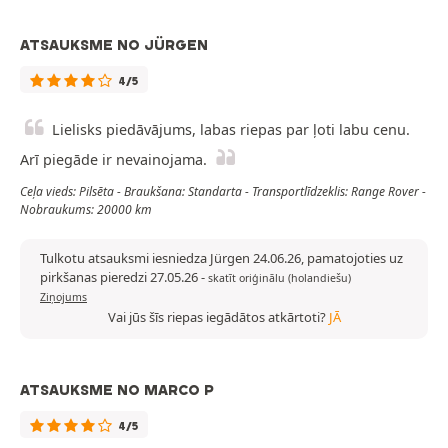
ATSAUKSME NO JÜRGEN
4/5
Lielisks piedāvājums, labas riepas par ļoti labu cenu.
Arī piegāde ir nevainojama.
Ceļa vieds: Pilsēta - Braukšana: Standarta - Transportlīdzeklis: Range Rover -
Nobraukums: 20000 km
Tulkotu atsauksmi iesniedza Jürgen 24.06.26, pamatojoties uz
pirkšanas pieredzi 27.05.26
-
skatīt oriģinālu (holandiešu)
Ziņojums
Vai jūs šīs riepas iegādātos atkārtoti?
JĀ
ATSAUKSME NO MARCO P
4/5