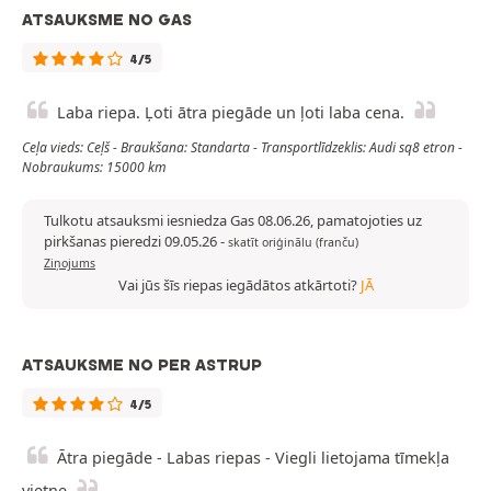
ATSAUKSME NO GAS
4/5
Laba riepa. Ļoti ātra piegāde un ļoti laba cena.
Ceļa vieds: Ceļš - Braukšana: Standarta - Transportlīdzeklis: Audi sq8 etron -
Nobraukums: 15000 km
Tulkotu atsauksmi iesniedza Gas 08.06.26, pamatojoties uz
pirkšanas pieredzi 09.05.26
-
skatīt oriģinālu (franču)
Ziņojums
Vai jūs šīs riepas iegādātos atkārtoti?
JĀ
ATSAUKSME NO PER ASTRUP
4/5
Ātra piegāde - Labas riepas - Viegli lietojama tīmekļa
vietne