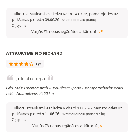
Tulkotu atsauksmi iesniedza Kenn 14.07.26, pamatojoties uz
pirkšanas pieredzi 09.06.26
-
skatīt oriģinālu (dāņu)
Ziņojums
Vai jūs šīs riepas iegādātos atkārtoti?
NĒ
ATSAUKSME NO RICHARD
4/5
Ļoti laba riepa
Ceļa vieds: Automaģistrāle - Braukšana: Sporta - Transportlīdzeklis: Volvo
xc60 - Nobraukums: 2500 km
Tulkotu atsauksmi iesniedza Richard 11.07.26, pamatojoties uz
pirkšanas pieredzi 11.06.26
-
skatīt oriģinālu (holandiešu)
Ziņojums
Vai jūs šīs riepas iegādātos atkārtoti?
JĀ