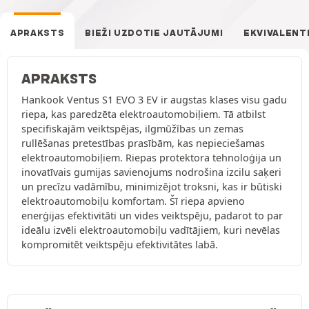
APRAKSTS
BIEŽI UZDOTIE JAUTĀJUMI
EKVIVALENT
APRAKSTS
Hankook Ventus S1 EVO 3 EV ir augstas klases visu gadu
riepa, kas paredzēta elektroautomobiļiem. Tā atbilst
specifiskajām veiktspējas, ilgmūžības un zemas
rullēšanas pretestības prasībām, kas nepieciešamas
elektroautomobiļiem. Riepas protektora tehnoloģija un
inovatīvais gumijas savienojums nodrošina izcilu saķeri
un precīzu vadāmību, minimizējot troksni, kas ir būtiski
elektroautomobiļu komfortam. Šī riepa apvieno
enerģijas efektivitāti un vides veiktspēju, padarot to par
ideālu izvēli elektroautomobiļu vadītājiem, kuri nevēlas
kompromitēt veiktspēju efektivitātes labā.