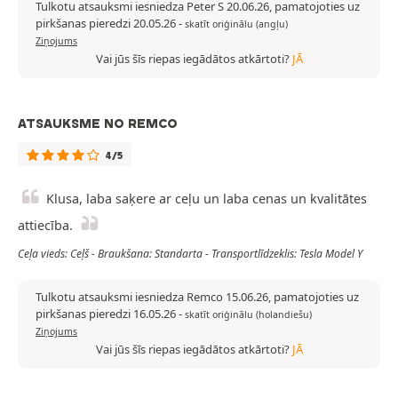
Tulkotu atsauksmi iesniedza Peter S 20.06.26, pamatojoties uz
pirkšanas pieredzi 20.05.26
-
skatīt oriģinālu (angļu)
Ziņojums
Vai jūs šīs riepas iegādātos atkārtoti?
JĀ
ATSAUKSME NO REMCO
4/5
Klusa, laba saķere ar ceļu un laba cenas un kvalitātes
attiecība.
Ceļa vieds: Ceļš - Braukšana: Standarta - Transportlīdzeklis: Tesla Model Y
Tulkotu atsauksmi iesniedza Remco 15.06.26, pamatojoties uz
pirkšanas pieredzi 16.05.26
-
skatīt oriģinālu (holandiešu)
Ziņojums
Vai jūs šīs riepas iegādātos atkārtoti?
JĀ