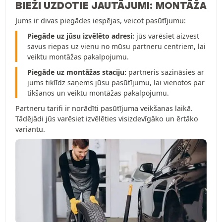
BIEŽI UZDOTIE JAUTĀJUMI: MONTĀŽA
Jums ir divas piegādes iespējas, veicot pasūtījumu:
Piegāde uz jūsu izvēlēto adresi:
jūs varēsiet aizvest
savus riepas uz vienu no mūsu partneru centriem, lai
veiktu montāžas pakalpojumu.
Piegāde uz montāžas staciju:
partneris sazināsies ar
jums tiklīdz saņems jūsu pasūtījumu, lai vienotos par
tikšanos un veiktu montāžas pakalpojumu.
Partneru tarifi ir norādīti pasūtījuma veikšanas laikā.
Tādējādi jūs varēsiet izvēlēties visizdevīgāko un ērtāko
variantu.