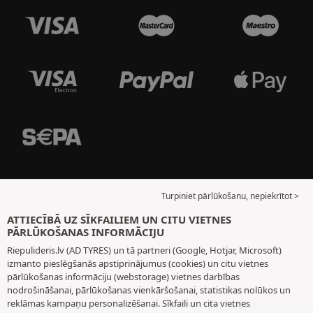
Turpiniet pārlūkošanu, nepiekrītot >
ATTIECĪBĀ UZ SĪKFAILIEM UN CITU VIETNES
PĀRLŪKOŠANAS INFORMĀCIJU
Riepulideris.lv (AD TYRES) un tā partneri (Google, Hotjar, Microsoft)
izmanto pieslēgšanās apstiprinājumus (cookies) un citu vietnes
pārlūkošanas informāciju (webstorage) vietnes darbības
nodrošināšanai, pārlūkošanas vienkāršošanai, statistikas nolūkos un
reklāmas kampaņu personalizēšanai. Sīkfaili un cita vietnes