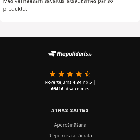
Mēs vēl neesam savākuši atsauksmes par šo
produktu.
Novērtējums
4.84
no
5
|
66416
atsauksmes
ĀTRĀS SAITES
Apdrošināšana
Riepu rokasgrāmata