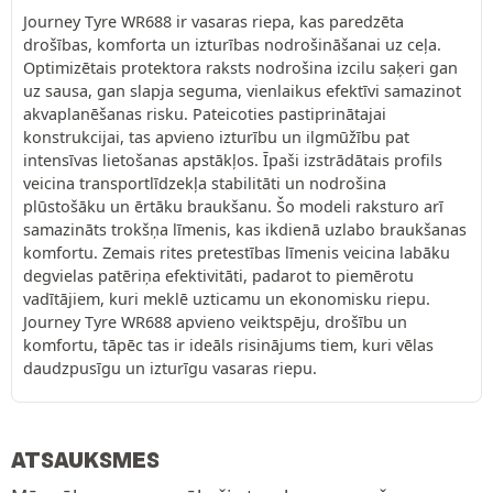
Journey Tyre WR688 ir vasaras riepa, kas paredzēta
drošības, komforta un izturības nodrošināšanai uz ceļa.
Optimizētais protektora raksts nodrošina izcilu saķeri gan
uz sausa, gan slapja seguma, vienlaikus efektīvi samazinot
akvaplanēšanas risku. Pateicoties pastiprinātajai
konstrukcijai, tas apvieno izturību un ilgmūžību pat
intensīvas lietošanas apstākļos. Īpaši izstrādātais profils
veicina transportlīdzekļa stabilitāti un nodrošina
plūstošāku un ērtāku braukšanu. Šo modeli raksturo arī
samazināts trokšņa līmenis, kas ikdienā uzlabo braukšanas
komfortu. Zemais rites pretestības līmenis veicina labāku
degvielas patēriņa efektivitāti, padarot to piemērotu
vadītājiem, kuri meklē uzticamu un ekonomisku riepu.
Journey Tyre WR688 apvieno veiktspēju, drošību un
komfortu, tāpēc tas ir ideāls risinājums tiem, kuri vēlas
daudzpusīgu un izturīgu vasaras riepu.
ATSAUKSMES