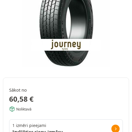
Sākot no
60,58
€
Noliktavā
1 izmēri pieejami
Izvēlēties riepu izmēru