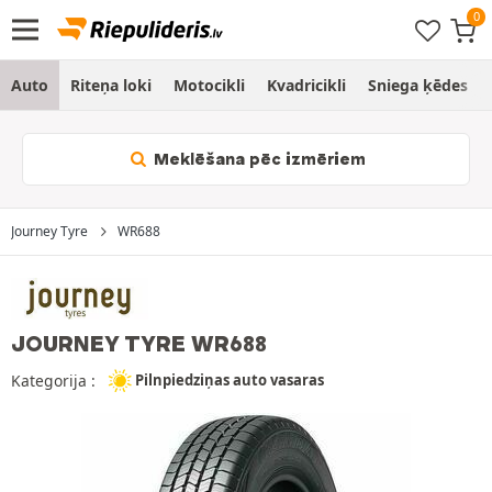
Auto
Riteņa loki
Motocikli
Kvadricikli
Sniega ķēdes
Meklēšana pēc izmēriem
Journey Tyre
WR688
JOURNEY TYRE WR688
Kategorija :
Pilnpiedziņas auto vasaras