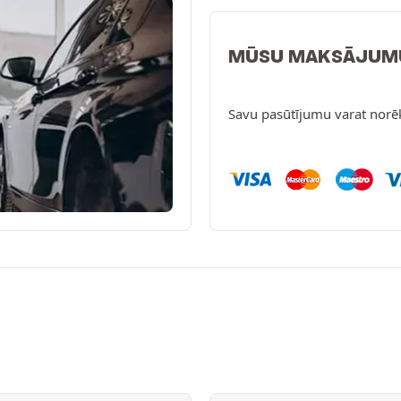
MŪSU MAKSĀJUM
Savu pasūtījumu varat norē