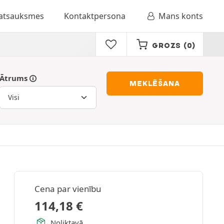
 atsauksmes
Kontaktpersona
Mans konts
GROZS
(0)
Ātrums
MEKLĒŠANA
Cena par vienību
114,18
€
Noliktavā