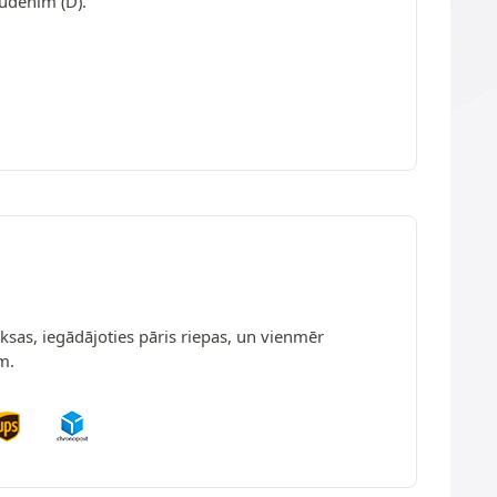
ūdenim (D).
sas, iegādājoties pāris riepas, un vienmēr
m.