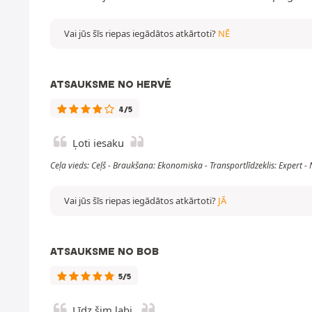
Vai jūs šīs riepas iegādātos atkārtoti?
NĒ
ATSAUKSME NO HERVÉ
4/5
Ļoti iesaku
Ceļa vieds: Ceļš - Braukšana: Ekonomiska - Transportlīdzeklis: Expert
Vai jūs šīs riepas iegādātos atkārtoti?
JĀ
ATSAUKSME NO BOB
5/5
Līdz šim labi.