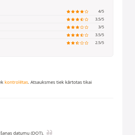
4/5
3.5/5
3/5
3.5/5
2.5/5
iek
kontrolētas
. Atsauksmes tiek kārtotas tikai
žošanas datumu (DOT).