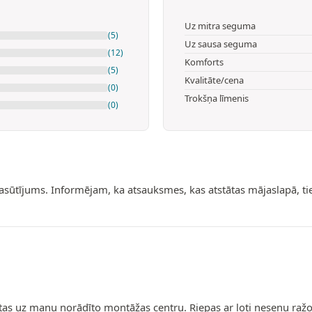
Uz mitra seguma
(5)
Uz sausa seguma
(12)
Komforts
(5)
Kvalitāte/cena
(0)
Trokšņa līmenis
(0)
pasūtījums. Informējam, ka atsauksmes, kas atstātas mājaslapā, t
ādātas uz manu norādīto montāžas centru. Riepas ar ļoti nesenu ra