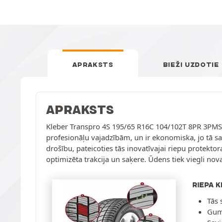
APRAKSTS
BIEŽI UZDOTIE
APRAKSTS
Kleber Transpro 4S 195/65 R16C 104/102T 8PR 3PMSF ir
profesionāļu vajadzībām, un ir ekonomiska, jo tā s
drošību, pateicoties tās inovatīvajai riepu protekt
optimizēta trakcija un saķere. Ūdens tiek viegli no
RIEPA 
Tās 
Gumi