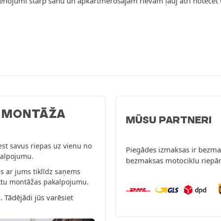
enojumi starp sānu un apkārtmērošajām rievām ļauj ātri notecēt 
: MONTĀŽA
MŪSU PARTNERI
est savus riepas uz vienu no
Piegādes izmaksas ir bezmak
kalpojumu.
bezmaksas motociklu riepā
s ar jums tiklīdz saņems
eiktu montāžas pakalpojumu.
. Tādējādi jūs varēsiet