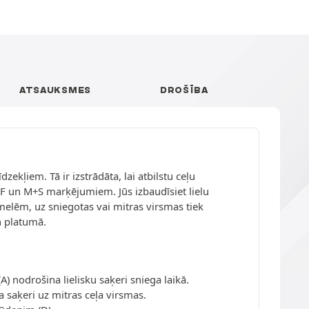
ATSAUKSMES
DROŠĪBA
kļiem. Tā ir izstrādāta, lai atbilstu ceļu
SF un M+S marķējumiem. Jūs izbaudīsiet lielu
melēm, uz sniegotas vai mitras virsmas tiek
n platumā.
) nodrošina lielisku saķeri sniega laikā.
 saķeri uz mitras ceļa virsmas.