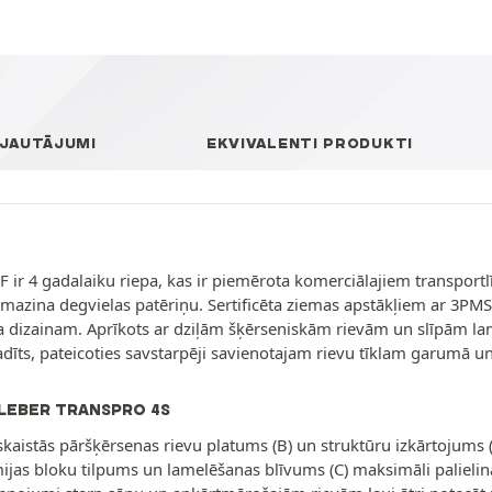
 JAUTĀJUMI
EKVIVALENTI PRODUKTI
 4 gadalaiku riepa, kas ir piemērota komerciālajiem transportlīdze
amazina degvielas patēriņu. Sertificēta ziemas apstākļiem ar 3PM
ora dizainam. Aprīkots ar dziļām šķērseniskām rievām un slīpām la
vadīts, pateicoties savstarpēji savienotajam rievu tīklam garumā u
KLEBER TRANSPRO 4S
skaistās pāršķērsenas rievu platums (B) un struktūru izkārtojums (A
jas bloku tilpums un lamelēšanas blīvums (C) maksimāli palielina