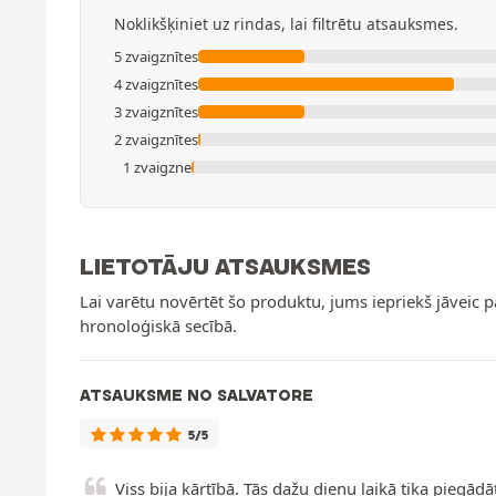
Noklikšķiniet uz rindas, lai filtrētu atsauksmes.
5 zvaigznītes
4 zvaigznītes
3 zvaigznītes
2 zvaigznītes
1 zvaigzne
LIETOTĀJU ATSAUKSMES
Lai varētu novērtēt šo produktu, jums iepriekš jāveic 
hronoloģiskā secībā.
ATSAUKSME NO SALVATORE
5/5
Viss bija kārtībā. Tās dažu dienu laikā tika pieg