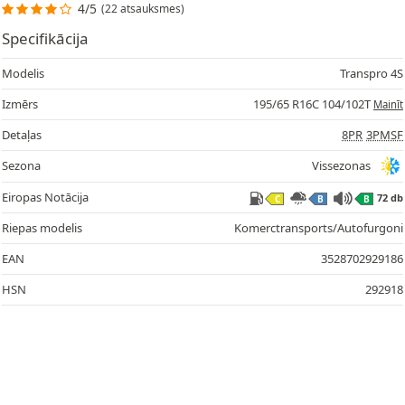
4/5
(22 atsauksmes)
Specifikācija
Modelis
Transpro 4S
Izmērs
195/65 R16C 104/102T
Mainīt
Detaļas
8PR
3PMSF
Sezona
Vissezonas
Eiropas Notācija
72 db
C
B
B
Riepas modelis
Komerctransports/Autofurgoni
EAN
3528702929186
HSN
292918