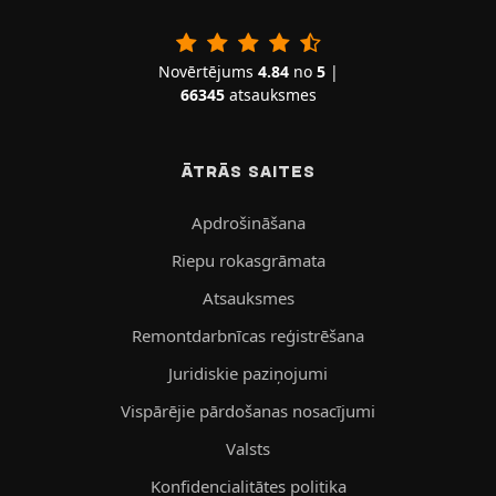
Novērtējums
4.84
no
5
|
66345
atsauksmes
ĀTRĀS SAITES
Apdrošināšana
Riepu rokasgrāmata
Atsauksmes
Remontdarbnīcas reģistrēšana
Juridiskie paziņojumi
Vispārējie pārdošanas nosacījumi
Valsts
Konfidencialitātes politika