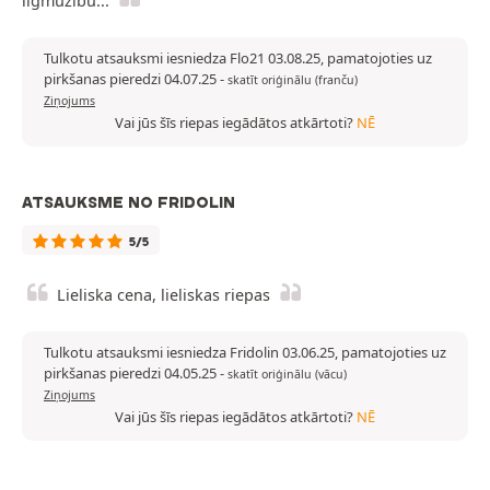
ilgmūžību...
Tulkotu atsauksmi iesniedza Flo21 03.08.25, pamatojoties uz
pirkšanas pieredzi 04.07.25
-
skatīt oriģinālu (franču)
Ziņojums
Vai jūs šīs riepas iegādātos atkārtoti?
NĒ
ATSAUKSME NO FRIDOLIN
5/5
Lieliska cena, lieliskas riepas
Tulkotu atsauksmi iesniedza Fridolin 03.06.25, pamatojoties uz
pirkšanas pieredzi 04.05.25
-
skatīt oriģinālu (vācu)
Ziņojums
Vai jūs šīs riepas iegādātos atkārtoti?
NĒ