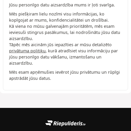
Jūsu personīgo datu aizsardzība mums ir ļoti svarīga.
Mēs piešķiram lielu nozīmi visu informācijas, ko
kopīgojat ar mums, konfidencialitātei un drošībai.
Kā viena no mūsu galvenajām prioritātēm, mēs esam
ieviesuši stingrus pasākumus, lai nodrošinātu jūsu datu
aizsardzību.
Tāpēc mēs aicinām jūs iepazīties ar mūsu detalizēto
privātuma politiku
, kurā atradīsiet visu informāciju par
jūsu personīgo datu vākšanu, izmantošanu un
aizsardzību.
Mēs esam apņēmušies ievērot jūsu privātumu un rūpīgi
apstrādāt jūsu datus.