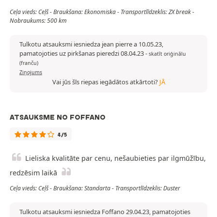
Ceļa vieds: Ceļš - Braukšana: Ekonomiska - Transportlīdzeklis: ZX break -
Nobraukums: 500 km
Tulkotu atsauksmi iesniedza jean pierre a 10.05.23,
pamatojoties uz pirkšanas pieredzi 08.04.23
-
skatīt oriģinālu
(franču)
Ziņojums
Vai jūs šīs riepas iegādātos atkārtoti?
JĀ
ATSAUKSME NO FOFFANO
4/5
Lieliska kvalitāte par cenu, nešaubieties par ilgmūžību,
redzēsim laikā
Ceļa vieds: Ceļš - Braukšana: Standarta - Transportlīdzeklis: Duster
Tulkotu atsauksmi iesniedza Foffano 29.04.23, pamatojoties