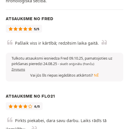
hronoloģiskā secībā.
ATSAUKSME NO FRED
5/5
Pašlaik viss ir kārtībā; redzēsim laika gaitā.
Tulkotu atsauksmi iesniedza Fred 09.10.25, pamatojoties uz
pirkšanas pieredzi 24.08.25
-
skatīt oriģinālu (franču)
Ziņojums
Vai jūs šīs riepas iegādātos atkārtoti?
NĒ
ATSAUKSME NO FLO21
4/5
Pirkts piekabei, dara savu darbu. Laiks rādīs tā