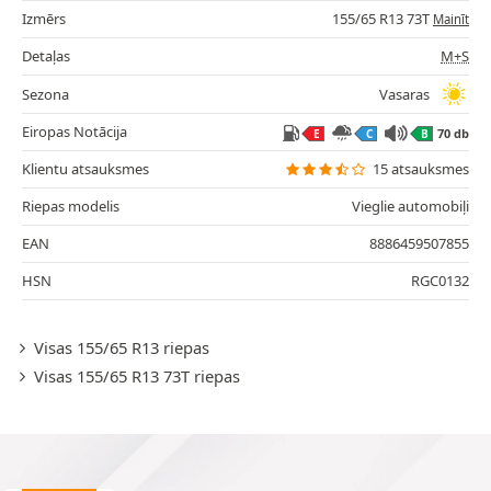
Izmērs
155/65 R13 73T
Mainīt
Detaļas
M+S
Sezona
Vasaras
Eiropas Notācija
70 db
E
C
B
Klientu atsauksmes
15 atsauksmes
Riepas modelis
Vieglie automobiļi
EAN
8886459507855
HSN
RGC0132
Visas 155/65 R13 riepas
Visas 155/65 R13 73T riepas