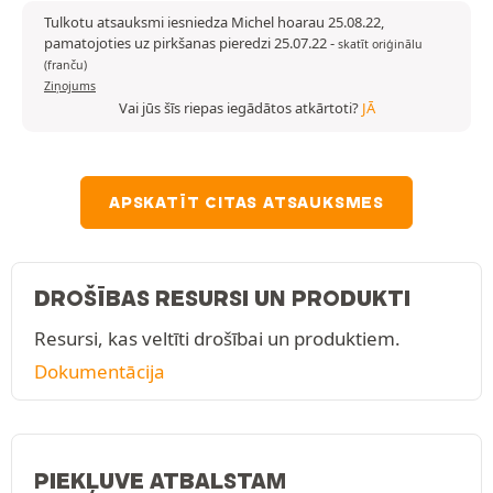
Tulkotu atsauksmi iesniedza Michel hoarau 25.08.22,
pamatojoties uz pirkšanas pieredzi 25.07.22
-
skatīt oriģinālu
(franču)
Ziņojums
Vai jūs šīs riepas iegādātos atkārtoti?
JĀ
APSKATĪT CITAS ATSAUKSMES
DROŠĪBAS RESURSI UN PRODUKTI
Resursi, kas veltīti drošībai un produktiem.
Dokumentācija
PIEKĻUVE ATBALSTAM