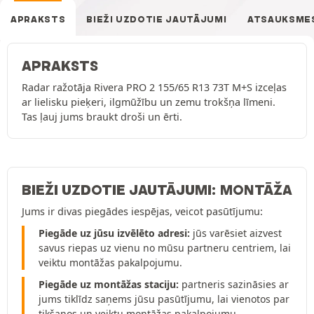
APRAKSTS
BIEŽI UZDOTIE JAUTĀJUMI
ATSAUKSME
APRAKSTS
Radar ražotāja Rivera PRO 2 155/65 R13 73T M+S izceļas
ar lielisku pieķeri, ilgmūžību un zemu trokšņa līmeni.
Tas ļauj jums braukt droši un ērti.
BIEŽI UZDOTIE JAUTĀJUMI: MONTĀŽA
Jums ir divas piegādes iespējas, veicot pasūtījumu:
Piegāde uz jūsu izvēlēto adresi:
jūs varēsiet aizvest
savus riepas uz vienu no mūsu partneru centriem, lai
veiktu montāžas pakalpojumu.
Piegāde uz montāžas staciju:
partneris sazināsies ar
jums tiklīdz saņems jūsu pasūtījumu, lai vienotos par
tikšanos un veiktu montāžas pakalpojumu.