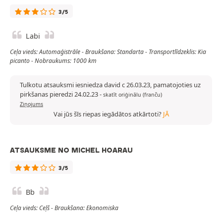
3/5
Labi
Ceļa vieds: Automaģistrāle - Braukšana: Standarta - Transportlīdzeklis: Kia
picanto - Nobraukums: 1000 km
Tulkotu atsauksmi iesniedza david c 26.03.23, pamatojoties uz
pirkšanas pieredzi 24.02.23
-
skatīt oriģinālu (franču)
Ziņojums
Vai jūs šīs riepas iegādātos atkārtoti?
JĀ
ATSAUKSME NO MICHEL HOARAU
3/5
Bb
Ceļa vieds: Ceļš - Braukšana: Ekonomiska