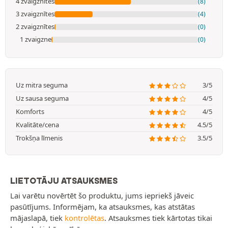
4 zvaigznītes
(8)
3 zvaigznītes
(4)
2 zvaigznītes
(0)
1 zvaigzne
(0)
Uz mitra seguma
3/5
Uz sausa seguma
4/5
Komforts
4/5
Kvalitāte/cena
4.5/5
Trokšņa līmenis
3.5/5
LIETOTĀJU ATSAUKSMES
Lai varētu novērtēt šo produktu, jums iepriekš jāveic
pasūtījums. Informējam, ka atsauksmes, kas atstātas
mājaslapā, tiek
kontrolētas
. Atsauksmes tiek kārtotas tikai