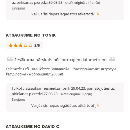
uz pirkšanas pieredzi 30.03.23
-
skatīt oriģinālu (franču)
Ziņojums
Vai jūs šīs riepas iegādātos atkārtoti?
JĀ
ATSAUKSME NO TONIK
3/5
Iesākuma pārskats pēc pirmajiem kilometriem
Ceļa vieds: Ceļš - Braukšana: Ekonomiska - Transportlīdzeklis: przyczepa
kempingowa - Nobraukums: 200 km
Tulkotu atsauksmi iesniedza Tonik 29.04.23, pamatojoties uz
pirkšanas pieredzi 27.03.23
-
skatīt oriģinālu (poļu)
Ziņojums
Vai jūs šīs riepas iegādātos atkārtoti?
JĀ
ATSAUKSME NO DAVID C