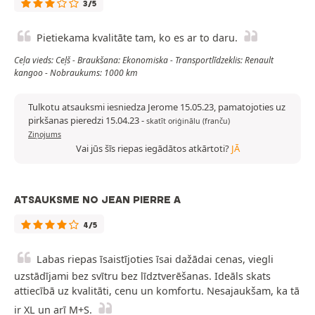
3/5
Pietiekama kvalitāte tam, ko es ar to daru.
Ceļa vieds: Ceļš - Braukšana: Ekonomiska - Transportlīdzeklis: Renault
kangoo - Nobraukums: 1000 km
Tulkotu atsauksmi iesniedza Jerome 15.05.23, pamatojoties uz
pirkšanas pieredzi 15.04.23
-
skatīt oriģinālu (franču)
Ziņojums
Vai jūs šīs riepas iegādātos atkārtoti?
JĀ
ATSAUKSME NO JEAN PIERRE A
4/5
Labas riepas īsaistījoties īsai dažādai cenas, viegli
uzstādījami bez svītru bez līdztverēšanas. Ideāls skats
attiecībā uz kvalitāti, cenu un komfortu. Nesajaukšam, ka tā
ir XL un arī M+S.