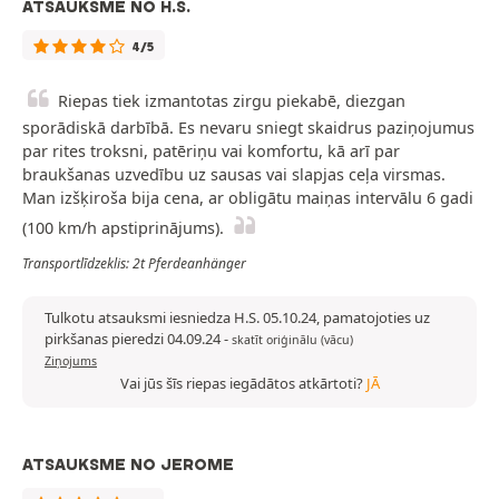
ATSAUKSME NO H.S.
4/5
Riepas tiek izmantotas zirgu piekabē, diezgan
sporādiskā darbībā. Es nevaru sniegt skaidrus paziņojumus
par rites troksni, patēriņu vai komfortu, kā arī par
braukšanas uzvedību uz sausas vai slapjas ceļa virsmas.
Man izšķiroša bija cena, ar obligātu maiņas intervālu 6 gadi
(100 km/h apstiprinājums).
Transportlīdzeklis: 2t Pferdeanhänger
Tulkotu atsauksmi iesniedza H.S. 05.10.24, pamatojoties uz
pirkšanas pieredzi 04.09.24
-
skatīt oriģinālu (vācu)
Ziņojums
Vai jūs šīs riepas iegādātos atkārtoti?
JĀ
ATSAUKSME NO JEROME