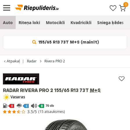
Auto
Riteņa loki
Motocikli
Kvadricikli
Sniega ķēdes
155/65 R13 73T M+S (mainīt)
Atpakaļ
Radar
Rivera PRO 2
RADAR RIVERA PRO 2
155/65 R13 73T
M+S
Vasaras
70 db
E
C
B
3.5/5
(15 atsauksmes)