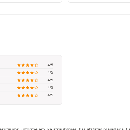
4/5
4/5
4/5
4/5
4/5
pasūtījums. Informējam, ka atsauksmes, kas atstātas mājaslapā, t