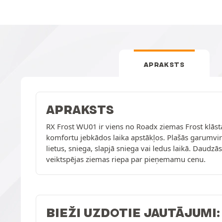
APRAKSTS
APRAKSTS
RX Frost WU01 ir viens no Roadx ziemas Frost klāsta
komfortu jebkādos laika apstākļos. Plašās garumvirz
lietus, sniega, slapjā sniega vai ledus laikā. Daudz
veiktspējas ziemas riepa par pieņemamu cenu.
BIEŽI UZDOTIE JAUTĀJUMI