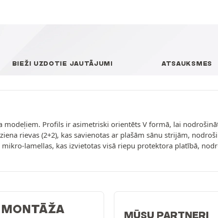
BIEŽI UZDOTIE JAUTĀJUMI
ATSAUKSMES
 modeļiem. Profils ir asimetriski orientēts V formā, lai nodrošin
iena rievas (2+2), kas savienotas ar plašām sānu strijām, nodroši
ās mikro-lamellas, kas izvietotas visā riepu protektora platībā, no
: MONTĀŽA
MŪSU PARTNERI