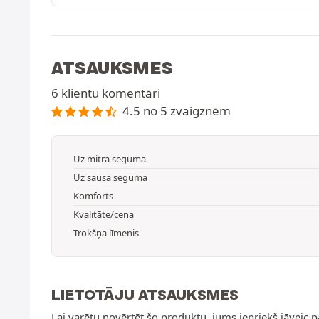
ATSAUKSMES
6 klientu komentāri
4.5 no 5 zvaigznēm
Uz mitra seguma
Uz sausa seguma
Komforts
Kvalitāte/cena
Trokšņa līmenis
LIETOTĀJU ATSAUKSMES
Lai varētu novērtēt šo produktu, jums iepriekš jāveic 