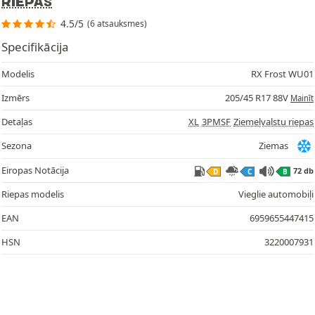
RIEPAS
4.5/5
(6 atsauksmes)
Specifikācija
Modelis
RX Frost WU01
Izmērs
205/45 R17 88V
Mainīt
Detaļas
XL
3PMSF
Ziemeļvalstu riepas
Sezona
Ziemas
Eiropas Notācija
72 db
D
C
B
Riepas modelis
Vieglie automobiļi
EAN
6959655447415
HSN
3220007931