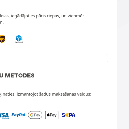
sas, iegādājoties pāris riepas, un vienmēr
m.
U METODES
ķināties, izmantojot šādus maksāšanas veidus: