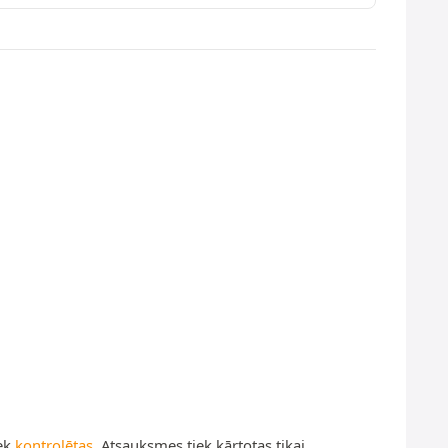
iek
kontrolētas
. Atsauksmes tiek kārtotas tikai