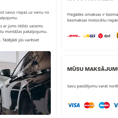
est savus riepas uz vienu no
Piegādes izmaksas ir bezmak
kalpojumu.
bezmaksas motociklu riepā
s ar jums tiklīdz saņems
eiktu montāžas pakalpojumu.
. Tādējādi jūs varēsiet
MŪSU MAKSĀJUM
Savu pasūtījumu varat norē