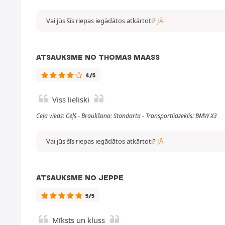
Vai jūs šīs riepas iegādātos atkārtoti?
JĀ
ATSAUKSME NO THOMAS MAASS
4/5
Viss lieliski
Ceļa vieds: Ceļš - Braukšana: Standarta - Transportlīdzeklis: BMW X3
Vai jūs šīs riepas iegādātos atkārtoti?
JĀ
ATSAUKSME NO JEPPE
5/5
Mīksts un kluss