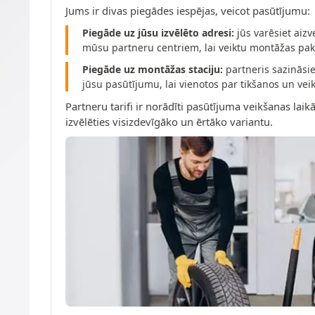
Jums ir divas piegādes iespējas, veicot pasūtījumu:
Piegāde uz jūsu izvēlēto adresi:
jūs varēsiet aizv
mūsu partneru centriem, lai veiktu montāžas pa
Piegāde uz montāžas staciju:
partneris sazināsie
jūsu pasūtījumu, lai vienotos par tikšanos un v
Partneru tarifi ir norādīti pasūtījuma veikšanas laikā
izvēlēties visizdevīgāko un ērtāko variantu.