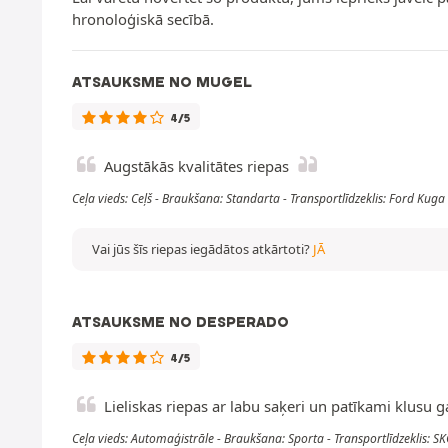
hronoloģiskā secībā.
ATSAUKSME NO MUGEL
4/5
Augstākās kvalitātes riepas
Ceļa vieds: Ceļš - Braukšana: Standarta - Transportlīdzeklis: Ford K
Vai jūs šīs riepas iegādātos atkārtoti?
JĀ
ATSAUKSME NO DESPERADO
4/5
Lieliskas riepas ar labu saķeri un patīkami klusu g
Ceļa vieds: Automaģistrāle - Braukšana: Sporta - Transportlīdzeklis