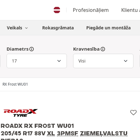
Profesionāļiem
Klientu
Veikals
Rokasgrāmata
Piegāde un montāža
Diametrs
Kravnesība
RX Frost WU01
ROADX RX FROST WU01
205/45 R17 88V
XL
3PMSF
ZIEMEĻVALSTU