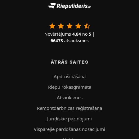
Novērtējums
4.84
no
5
|
66473
atsauksmes
ĀTRĀS SAITES
Apdrošināšana
Riepu rokasgrāmata
Atsauksmes
Remontdarbnīcas reģistrēšana
Juridiskie paziņojumi
Vispārējie pārdošanas nosacījumi