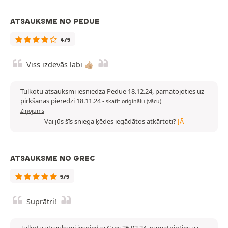
ATSAUKSME NO PEDUE
4/5
Viss izdevās labi 👍🏼
Tulkotu atsauksmi iesniedza Pedue 18.12.24, pamatojoties uz
pirkšanas pieredzi 18.11.24
-
skatīt oriģinālu (vācu)
Ziņojums
Vai jūs šīs sniega ķēdes iegādātos atkārtoti?
JĀ
ATSAUKSME NO GREC
5/5
Suprātri!