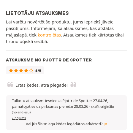
LIETOTĀJU ATSAUKSMES
Lai varētu novērtēt šo produktu, jums iepriekš jāveic
pasūtījums. Informējam, ka atsauksmes, kas atstātas
mājaslapā, tiek
kontrolētas
. Atsauksmes tiek kārtotas tikai
hronoloģiskā secībā.
ATSAUKSME NO PJOTTR DE SPOTTER
4/5
Ērtas ķēdes, ātra piegāde!
Tulkotu atsauksmi iesniedza Pjottr de Spotter 27.04.26,
pamatojoties uz pirkšanas pieredzi 28.03.26
-
skatīt oriģinālu
(holandiešu)
Ziņojums
Vai jūs šīs sniega ķēdes iegādātos atkārtoti?
JĀ