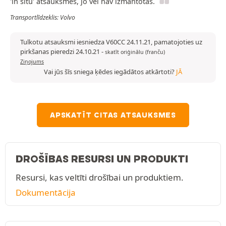
'in situ' atsauksmes, jo vēl nav izmantotas.
Transportlīdzeklis: Volvo
Tulkotu atsauksmi iesniedza V60CC 24.11.21, pamatojoties uz
pirkšanas pieredzi 24.10.21
-
skatīt oriģinālu (franču)
Ziņojums
Vai jūs šīs sniega ķēdes iegādātos atkārtoti?
JĀ
APSKATĪT CITAS ATSAUKSMES
DROŠĪBAS RESURSI UN PRODUKTI
Resursi, kas veltīti drošībai un produktiem.
Dokumentācija