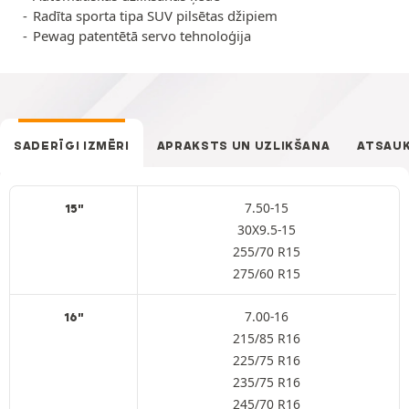
Radīta sporta tipa SUV pilsētas džipiem
Pewag patentētā servo tehnoloģija
SADERĪGI IZMĒRI
APRAKSTS UN UZLIKŠANA
ATSAU
7.50-15
15"
30X9.5-15
255/70 R15
275/60 R15
7.00-16
16"
215/85 R16
225/75 R16
235/75 R16
245/70 R16