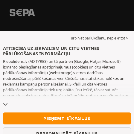
Turpiniet pārlūkošanu, nepiekrītot >
ATTIECĪBĀ UZ SĪKFAILIEM UN CITU VIETNES
PĀRLŪKOŠANAS INFORMĀCIJU
Riepulideris.lv (AD TYRES) un tā partneri (Google, Hotjar, Microsoft)
izmanto pieslēgšanās apstiprinājumus (cookies) un citu vietnes
pārlūkošanas informāciju (webstorage) vietnes darbības
nodrošināšanai, pārlūkošanas vienkāršošanai, statistikas nolūkos un
reklāmas kampaņu personalizēšanai. Sīkfaili un cita vietnes
pārlūkošanas informācija tiek uzglabāta jūsu ierīcē, tā var saturēt
personiska rakstura datus. Bez jūsu brīvprātīgi dotas un nepārprotami
paustas piekrišanas mēs neizvietojam nekādus sīkfailus vai citu vietnes
pārlūkošanas informāciju, izņemot to, kas nepieciešama vietnes
darbības nodrošināšanai. Mēs saglabājam jūsu izvēli 6 mēnešus ilgu
laiku periodu. Jūs varat jebkurā brīdī atsaukt savu piekrišanu, dodoties
PIEŅEMT SĪKFAILUS
uz lapu
Sīkfaili un cita vietnes pārlūkošanas informācija
. Jūs varat
izvēlēties turpināt pārlūkošanu bez piekrišanas sīkfailu un citas vietnes
PERSONALIZĒT SĪKFAILUS