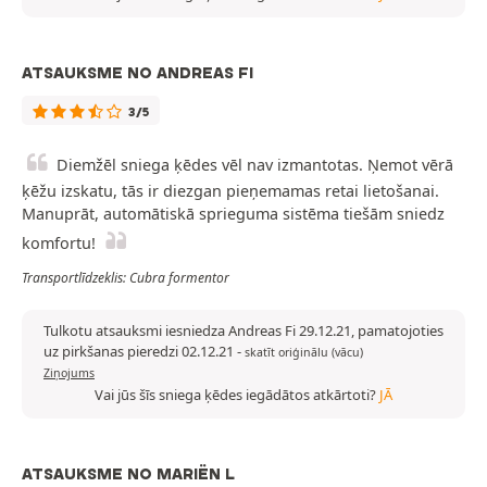
ATSAUKSME NO ANDREAS FI
3/5
Diemžēl sniega ķēdes vēl nav izmantotas. Ņemot vērā
ķēžu izskatu, tās ir diezgan pieņemamas retai lietošanai.
Manuprāt, automātiskā sprieguma sistēma tiešām sniedz
komfortu!
Transportlīdzeklis: Cubra formentor
Tulkotu atsauksmi iesniedza Andreas Fi 29.12.21, pamatojoties
uz pirkšanas pieredzi 02.12.21
-
skatīt oriģinālu (vācu)
Ziņojums
Vai jūs šīs sniega ķēdes iegādātos atkārtoti?
JĀ
ATSAUKSME NO MARIËN L