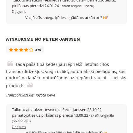
Tulkotu atsauksmi iesniedza Grec 26.02.24, pamatojoties uz
pirkšanas pieredzi 24.01.24
-
skatīt oriģinālu (vācu)
Ziņojums
Vai jūs šīs sniega ķēdes iegādātos atkārtoti?
NĒ
ATSAUKSME NO PETER JANSSEN
4/5
Tāda paša tipa ķēdes jau iepriekš lietotas citos
transportlīdzekļos: viegli uzlikt, automātiski pielāgojas, kas
nodrošina labāku noturēšanos uz riepām braucot... Lielisks
produkts
Transportlīdzeklis: Toyota RAV4
Tulkotu atsauksmi iesniedza Peter Janssen 23.10.22,
pamatojoties uz pirkšanas pieredzi 13.09.22
-
skatīt oriģinālu
(holandiešu)
Ziņojums
Vai jūs šīs sniega ķēdes iegādātos atkārtoti?
JĀ