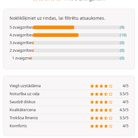
Noklikšķiniet uz rindas, lai filtrētu atsauksmes.
5 zvaigznītes
(9)
4 zvaigznītes
(10)
3 zvaigznītes
(0)
2 zvaigznītes
(0)
1 zvaigzne
(0)
Viegli uzstādāma
4/5
Noturība uz ceļa
3.5/5
Saudzē diskus
4/5
Kvalitāte/cena
4.5/5
Trokšņa līmenis
3.5/5
Komforts
4/5