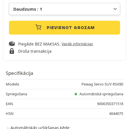
PIEVIENOT GROZAM
Piegāde BEZ MAKSAS.
Vairāk informācijas
Droša transakcija
Specifikācija
Modelis
Pewag Servo SUV RSV80
Spriegošana
Automātiskā spriegošana
EAN
9006350371518
HSN
4044075
Automātiskās uzlikšanas ķēde