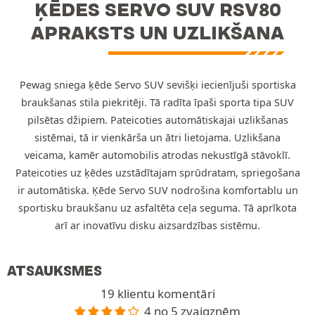
ĶĒDES SERVO SUV RSV80
APRAKSTS UN UZLIKŠANA
Pewag sniega ķēde Servo SUV sevišķi iecienījuši sportiska
braukšanas stila piekritēji. Tā radīta īpaši sporta tipa SUV
pilsētas džipiem. Pateicoties automātiskajai uzlikšanas
sistēmai, tā ir vienkārša un ātri lietojama. Uzlikšana
veicama, kamēr automobilis atrodas nekustīgā stāvoklī.
Pateicoties uz ķēdes uzstādītajam sprūdratam, spriegošana
ir automātiska. Ķēde Servo SUV nodrošina komfortablu un
sportisku braukšanu uz asfaltēta ceļa seguma. Tā aprīkota
arī ar inovatīvu disku aizsardzības sistēmu.
ATSAUKSMES
19 klientu komentāri
4 no 5 zvaigznēm