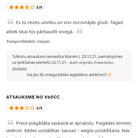
3/5
Es to reizes uzvilku un viss norisinājās gludi. Tagad
atliek tikai tos pārbaudīt sniegā.
Transportlīdzeklis: Camper
Tulkotu atsauksmi iesniedza Mariën L 23.12.21, pamatojoties
uz pirkšanas pieredzi 22.11.21
-
skatīt oriģinālu (holandiešu)
Ziņojums
Vai jūs šīs sniega ķēdes iegādātos atkārtoti?
JĀ
ATSAUKSME NO V60CC
3/5
Prece piegādāta saskaņā ar aprakstu. Piegādes termiņi
ievēroti. Ķēdes uzstādītas 'sausas' - viegla uzstādīšana. Nav