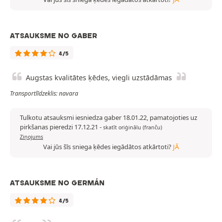
ATSAUKSME NO GABER
4/5
Augstas kvalitātes ķēdes, viegli uzstādāmas
Transportlīdzeklis: navara
Tulkotu atsauksmi iesniedza gaber 18.01.22, pamatojoties uz
pirkšanas pieredzi 17.12.21
-
skatīt oriģinālu (franču)
Ziņojums
Vai jūs šīs sniega ķēdes iegādātos atkārtoti?
JĀ
ATSAUKSME NO GERMÁN
4/5