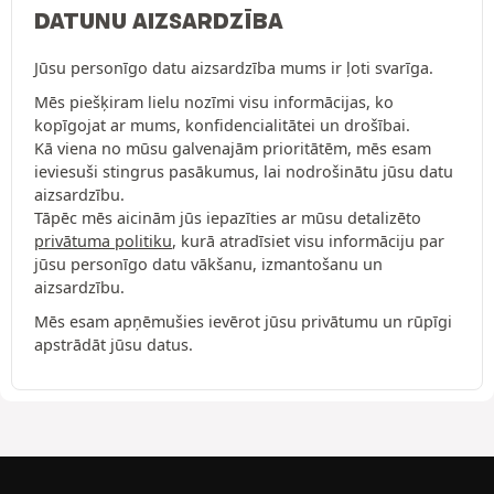
DATUNU AIZSARDZĪBA
Jūsu personīgo datu aizsardzība mums ir ļoti svarīga.
Mēs piešķiram lielu nozīmi visu informācijas, ko
kopīgojat ar mums, konfidencialitātei un drošībai.
Kā viena no mūsu galvenajām prioritātēm, mēs esam
ieviesuši stingrus pasākumus, lai nodrošinātu jūsu datu
aizsardzību.
Tāpēc mēs aicinām jūs iepazīties ar mūsu detalizēto
privātuma politiku
, kurā atradīsiet visu informāciju par
jūsu personīgo datu vākšanu, izmantošanu un
aizsardzību.
Mēs esam apņēmušies ievērot jūsu privātumu un rūpīgi
apstrādāt jūsu datus.